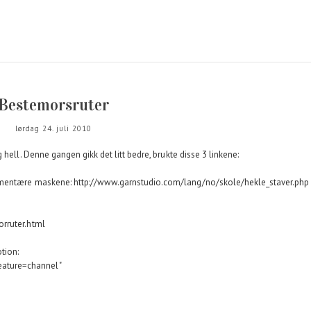
Bestemorsruter
lørdag 24. juli 2010
hell. Denne gangen gikk det litt bedre, brukte disse 3 linkene:
ementære maskene: http://www.garnstudio.com/lang/no/skole/hekle_staver.php
rruter.html
tion:
ature=channel"