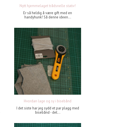
Nytt hjemmelaget trådsnelle stativ!
Er så heldig å være gift med en
handyhunk! Så denne ideen...
Hvordan lage og sy i bisebånd
I det siste har jeg sydd et par plagg med
bisebånd - det...