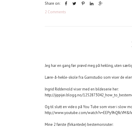
Share on:
2 Comments
Jeg har en gang før prøvd meg på hekling, uten særlig 
Lære-å-hekle-skole fra Garnstudio som viser de el
Ingrid Riddervold viser med en bildeserie her:
http://jippijei.blogg.no/1252873042_how_to_bestemo
Og til slutt en video på You Tube som viser i slow mo
http://www.youtube.com/watch?v=EEPy9hQRcVM&fe
Mine 2 første (firkantede) bestemorsruter: