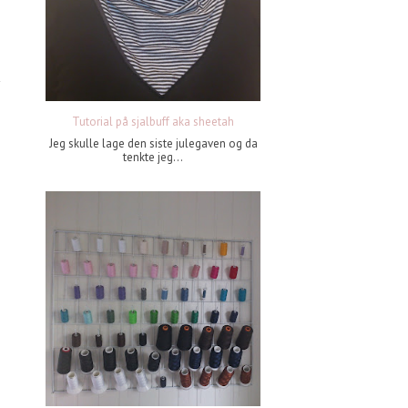
Tutorial på sjalbuff aka sheetah
Jeg skulle lage den siste julegaven og da
tenkte jeg...