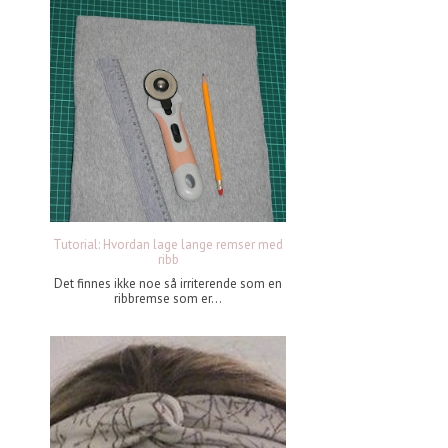
Tutorial: Hvordan lage lange remser med
ribb
Det finnes ikke noe så irriterende som en
ribbremse som er...