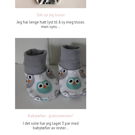
Slik syr jeg truser
Jeg har lenge hatt lyst til å sy meg truser,
men syns...
Babytøfler - gratismønster!
I det siste har jeg laget 3 par med
babytøfler av rester...