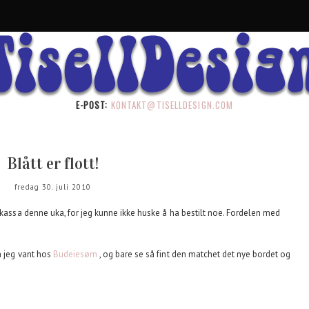
E-POST:
KONTAKT@TISELLDESIGN.COM
Blått er flott!
fredag 30. juli 2010
tkassa denne uka, for jeg kunne ikke huske å ha bestilt noe. Fordelen med
n jeg vant hos
Budeiesøm
, og bare se så fint den matchet det nye bordet og