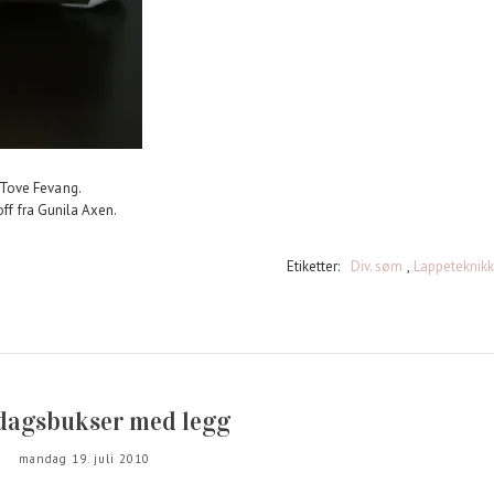
 Tove Fevang.
off fra Gunila Axen.
Etiketter:
Div. søm
,
Lappeteknikk
dagsbukser med legg
mandag 19. juli 2010