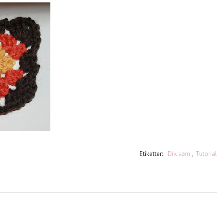
Etiketter:
Div. søm
,
Tutorial