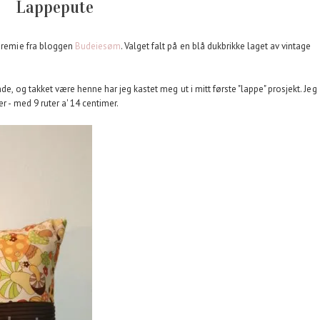
Lappepute
 premie fra bloggen
Budeiesøm
. Valget falt på en blå dukbrikke laget av vintage
de, og takket være henne har jeg kastet meg ut i mitt første "lappe" prosjekt. Jeg
r - med 9 ruter a' 14 centimer.