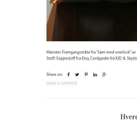
Mønster: Framgangsmåte fra "Søm med overlock" av
Stoff: Soppestoff fra Etsy, Cordgardin fra KID & Skyst
Share on:
Leave a comment
Hver