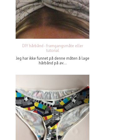
DIY hårbånd - framgangsmåte eller
tutorial
Jeg har ikke funnet på denne måten å lage
hårbånd på av...