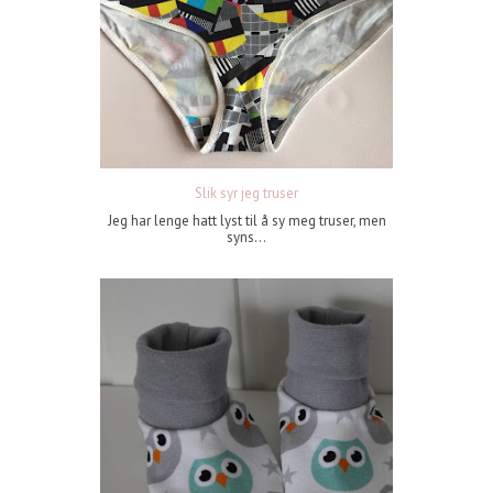
Slik syr jeg truser
Jeg har lenge hatt lyst til å sy meg truser, men
syns...