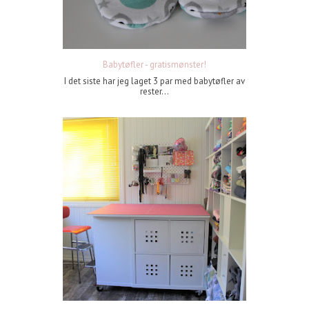
Babytøfler - gratismønster!
I det siste har jeg laget 3 par med babytøfler av
rester...