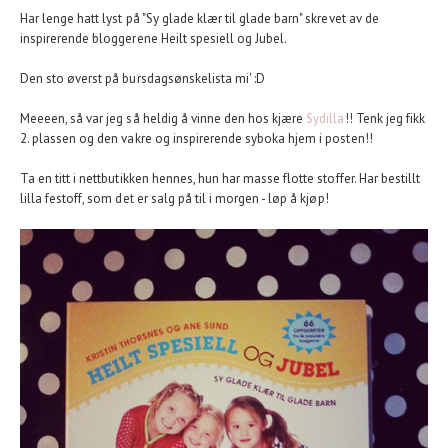
Har lenge hatt lyst på "Sy glade klær til glade barn" skrevet av de
inspirerende bloggerene Heilt spesiell og Jubel.
Den sto øverst på bursdagsønskelista mi' :D
Meeeen, så var jeg så heldig å vinne den hos kjære
Sydilla
!! Tenk jeg fikk
2. plassen og den vakre og inspirerende syboka hjem i posten!!
Ta en titt i nettbutikken hennes, hun har masse flotte stoffer. Har bestillt
lilla festoff, som det er salg på til i morgen - løp å kjøp!