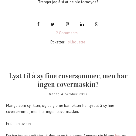
Trenger jeg å si at de ble fornøyde?
2 Comments
Etiketter:
silhouette
Lyst til å sy fine coversømmer, men har
ingen covermaskin?
fredag 4. oktober 2013
Mange som syr klær, og da gjerne barneklær har lyst til å sy fine
coversømmer, men har ingen covermaskin.
Er du en av de?
Da har jeg et godt tips til deg, ta en tur innom Annwes sin blogg
her
, og