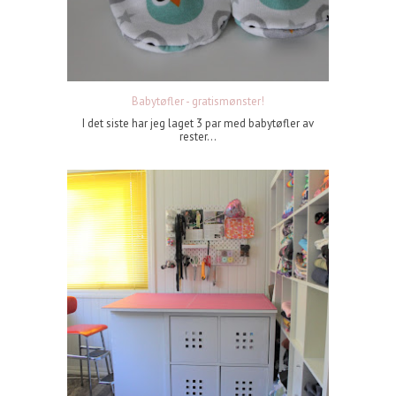
Babytøfler - gratismønster!
I det siste har jeg laget 3 par med babytøfler av
rester...