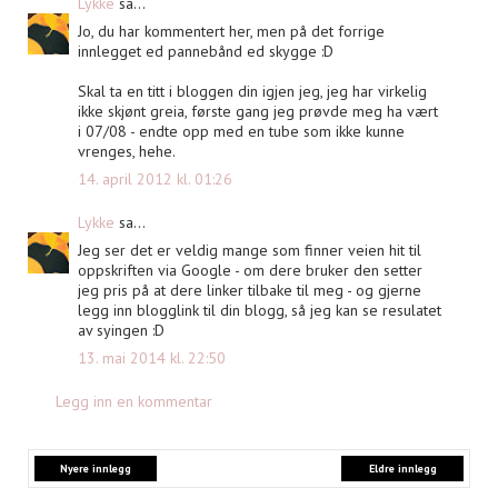
Lykke
sa...
Jo, du har kommentert her, men på det forrige
innlegget ed pannebånd ed skygge :D
Skal ta en titt i bloggen din igjen jeg, jeg har virkelig
ikke skjønt greia, første gang jeg prøvde meg ha vært
i 07/08 - endte opp med en tube som ikke kunne
vrenges, hehe.
14. april 2012 kl. 01:26
Lykke
sa...
Jeg ser det er veldig mange som finner veien hit til
oppskriften via Google - om dere bruker den setter
jeg pris på at dere linker tilbake til meg - og gjerne
legg inn blogglink til din blogg, så jeg kan se resulatet
av syingen :D
13. mai 2014 kl. 22:50
Legg inn en kommentar
Nyere innlegg
Eldre innlegg