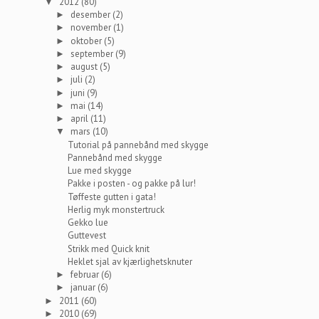
2012
(80)
▼
desember
(2)
►
november
(1)
►
oktober
(5)
►
september
(9)
►
august
(5)
►
juli
(2)
►
juni
(9)
►
mai
(14)
►
april
(11)
►
mars
(10)
▼
Tutorial på pannebånd med skygge
Pannebånd med skygge
Lue med skygge
Pakke i posten - og pakke på lur!
Tøffeste gutten i gata!
Herlig myk monstertruck
Gekko lue
Guttevest
Strikk med Quick knit
Heklet sjal av kjærlighetsknuter
februar
(6)
►
januar
(6)
►
2011
(60)
►
2010
(69)
►