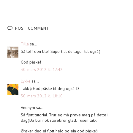
POST COMMENT
Tilla
sa...
Så tøff den ble! Supert at du lager tut også:)
God påske!
30. mars 2012 kl. 17:42
Lykke
sa...
Takk :) God påske til deg også :D
30. mars 2012 kl. 18:10
Anonym sa...
Så flott tutorial. Trur eg må prøve meg på dette i
dag:)Da blir nok storebror glad. Tusen takk
Ønsker deg ei flott helg og ein god påske:)