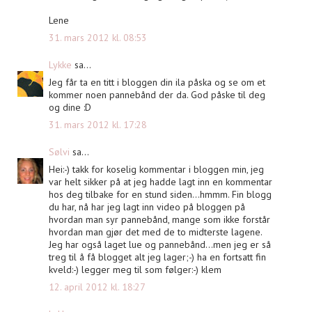
Lene
31. mars 2012 kl. 08:53
Lykke
sa...
Jeg får ta en titt i bloggen din ila påska og se om et
kommer noen pannebånd der da. God påske til deg
og dine :D
31. mars 2012 kl. 17:28
Sølvi
sa...
Hei:-) takk for koselig kommentar i bloggen min, jeg
var helt sikker på at jeg hadde lagt inn en kommentar
hos deg tilbake for en stund siden...hmmm. Fin blogg
du har, nå har jeg lagt inn video på bloggen på
hvordan man syr pannebånd, mange som ikke forstår
hvordan man gjør det med de to midterste lagene.
Jeg har også laget lue og pannebånd...men jeg er så
treg til å få blogget alt jeg lager;-) ha en fortsatt fin
kveld:-) legger meg til som følger:-) klem
12. april 2012 kl. 18:27