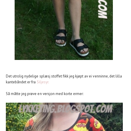
Det utrolig nydelige splæsj stoffet fikk jeg kjøpt av ei venninne, det lilla
kantebåndet er fra
Siljesyr.
Så måtte jeg prøve en versjon med korte ermer: