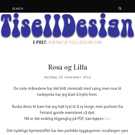
E-POST:
KONTAKT@TISELLDESIGN.COM
Rosa og Lilla
mandag 28. november 2016
De siste månedene har det blitt minimalt med sying, men noe til
tantejenta har jeg klart å trylle frem.
Ruska dress til barn har jeg hatt lyst til å sy lenge, men portoen fra
Finland gjorde mønsteret så dyrt.
Nå er det endelig tilgjenglig på PDF, kan kjøpes
her
.
Det nydelige hjertestoffet har den perfekte tyggegummi rosafargen syns