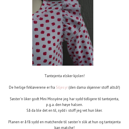
Tantejenta elsker kjolen!
De herlige firkløverene er fra
Siljesyr
(den dama skjønner stoff altså!)
Søster´n liker godt Mini Missyéne jeg har sydd tidligere til tantejenta,
p.g.a. den høye halsen.
Så da ble det en til, sydd i stoff jeg vet hun liker.
Planen er å få sydd en matchende til søster´n slik at hun og tantejenta
kan matche!