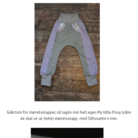
Gikk tom for størrelselapper, så lagde min helt egen My little Pony (sånn
de skal se ut, hehe) størrelselapp med Silhouette´n min.