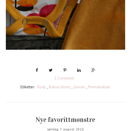
1 Comment
Etiketter:
Body
,
Bukse/shorts
,
Genser
,
Prematurklær
Nye favorittmønstre
søndag 7. august 2016