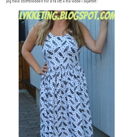
jeg hele stoffbredden for å få litt x-tra vidde i skjørtet: