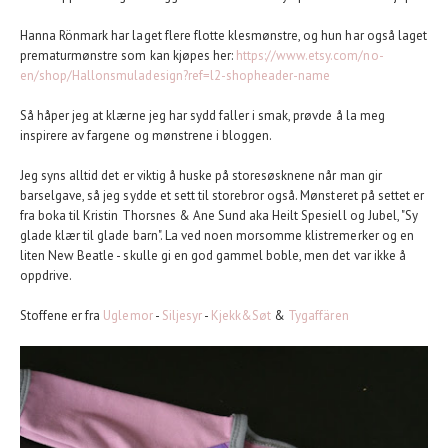
Hanna Rönmark har laget flere flotte klesmønstre, og hun har også laget
prematurmønstre som kan kjøpes her:
https://www.etsy.com/no-
en/shop/Hallonsmuladesign?ref=l2-shopheader-name
Så håper jeg at klærne jeg har sydd faller i smak, prøvde å la meg
inspirere av fargene og mønstrene i bloggen.
Jeg syns alltid det er viktig å huske på storesøsknene når man gir
barselgave, så jeg sydde et sett til storebror også. Mønsteret på settet er
fra boka til Kristin Thorsnes & Ane Sund aka Heilt Spesiell og Jubel, "Sy
glade klær til glade barn". La ved noen morsomme klistremerker og en
liten New Beatle - skulle gi en god gammel boble, men det var ikke å
oppdrive.
Stoffene er fra
Uglemor
-
Siljesyr
-
Kjekk&Søt
&
Tygaffären