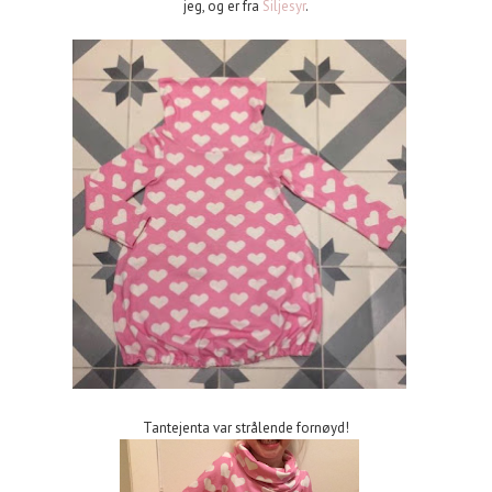
jeg, og er fra
Siljesyr
.
Tantejenta var strålende fornøyd!