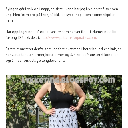
Syingen går i rykk og i napp, de siste ukene har jeg ikke orket å sy noen
ting. Men før vi dro på ferie, så fikk jeg sydd meg noen sommerkjoler
m.m.
Har oppdaget noen flotte mønstre som passer flott til damer med litt
fasong :D Sjekk de ut:
http://www.patternsforpirates.com/
.
Første mønsteret derfra som jeg forelsket meg i heter boundless knit, og
har varianter uten ermer, korte ermer og 3/4 ermer. Mønsteret kommer
også med forskjellige lengdevarianter.