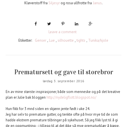
Kløverstoff fra
Siljesyr
og rosa ullfrotte fra
Janus
.
Leave a comment
Etiketter:
Genser
,
Lue
,
silhouette
,
tights
,
Tunika/kjole
Prematursett og gave til storebror
lørdag 3. september 2016
En av mine største inspirasjoner, både som menneske og på det kreative
plan er Julie bak bloggen
http://nydeligflott.blogspot.no/
Hun fikk for 3 mnd siden en skjønn jente født i uke 24.
Jeg har selv to premature gutter, og tenkte ofte på hvor mye tid de som
hadde ekstrem premature tilbringer på sykehuset. Så jeg fikk lyst til å gi
de en oppmuntring - i tillegg til at det ikke så mye prematurklær å kjøpe.