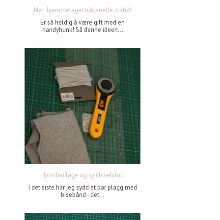
Nytt hjemmelaget trådsnelle stativ!
Er så heldig å være gift med en
handyhunk! Så denne ideen...
Hvordan lage og sy i bisebånd
I det siste har jeg sydd et par plagg med
bisebånd - det...