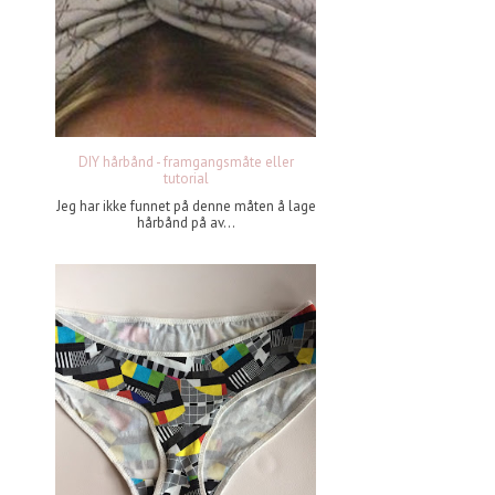
DIY hårbånd - framgangsmåte eller
tutorial
Jeg har ikke funnet på denne måten å lage
hårbånd på av...