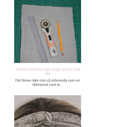
Tutorial: Hvordan lage lange remser med
ribb
Det finnes ikke noe så irriterende som en
ribbremse som er...