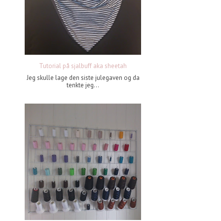
Tutorial på sjalbuff aka sheetah
Jeg skulle lage den siste julegaven og da
tenkte jeg...