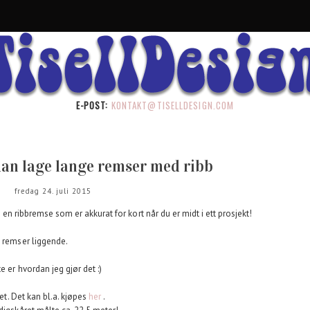
E-POST:
KONTAKT@TISELLDESIGN.COM
dan lage lange remser med ribb
fredag 24. juli 2015
 en ribbremse som er akkurat for kort når du er midt i ett prosjekt!
e remser liggende.
 er hvordan jeg gjør det :)
ket. Det kan bl.a. kjøpes
her
.