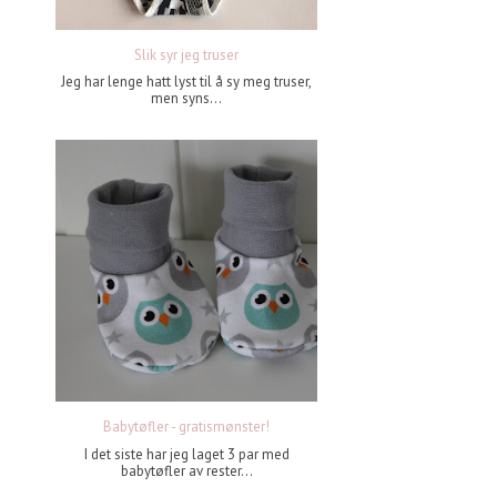
Slik syr jeg truser
Jeg har lenge hatt lyst til å sy meg truser,
men syns...
Babytøfler - gratismønster!
I det siste har jeg laget 3 par med
babytøfler av rester...