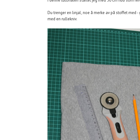
I denne tutorialen startet jeg med 50 cm ribb som fer
Du trenger en linjal, noe å merke av på stoffet med - 
med en rullekniv.