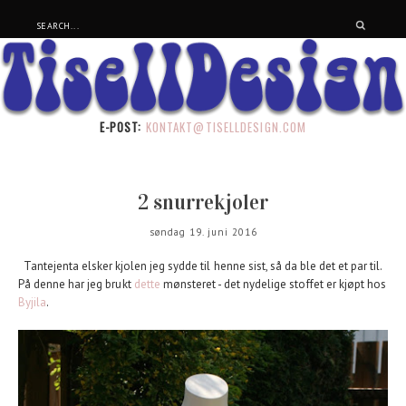
E-POST:
KONTAKT@TISELLDESIGN.COM
2 snurrekjoler
søndag 19. juni 2016
Tantejenta elsker kjolen jeg sydde til henne sist, så da ble det et par til.
På denne har jeg brukt
dette
mønsteret - det nydelige stoffet er kjøpt hos
Byjila
.