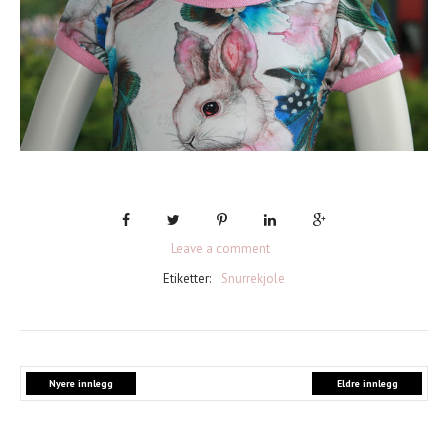
Leave a comment
Etiketter:
Snurrekjole
Nyere innlegg
Eldre innlegg