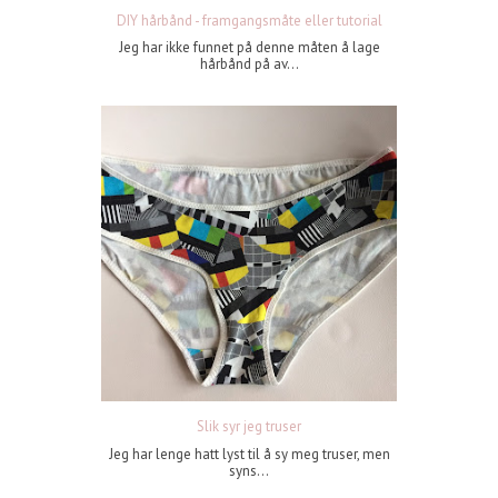
DIY hårbånd - framgangsmåte eller tutorial
Jeg har ikke funnet på denne måten å lage
hårbånd på av...
Slik syr jeg truser
Jeg har lenge hatt lyst til å sy meg truser, men
syns...