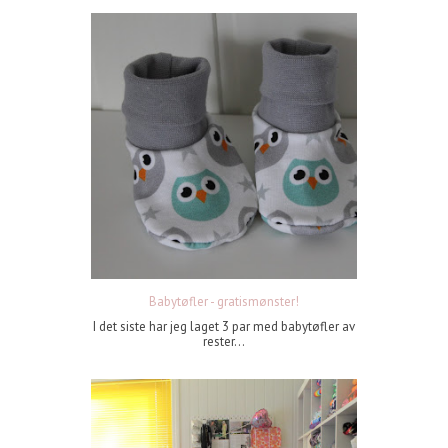
Babytøfler - gratismønster!
I det siste har jeg laget 3 par med babytøfler av
rester...