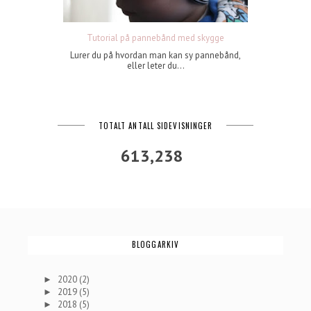
Tutorial på pannebånd med skygge
Lurer du på hvordan man kan sy pannebånd,
eller leter du...
TOTALT ANTALL SIDEVISNINGER
613,238
BLOGGARKIV
2020
(2)
►
2019
(5)
►
2018
(5)
►