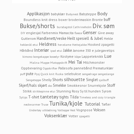
Applikasjon
Body
babyklær
Babyteppe
Babynest
buff
Boundless knit dress
boxer
broderimaskin
Bronte
Bukse/shorts
Div. søm
bursdagstol
Cathrineholm
Genser
englesjal
Farbenmix Mamacita
Give away
DIY
fleece
Handlenett/veske
Heilt spesiell & Jubel
Gutterom
Hekle
Heldress
Hooked zpagetti
heklenål etui
herzdame
Hettejakke
Interiør
Jakke
Hårbånd
Janome 350 e
julegavetips
ipad etui
Lue
Kostyme
Lappeteknikk
kimono
kongekappe
kosedyr
kåpe
Mei Tai
Milchmonster
Malina
Mappe
Matoppskrift
Oppbevaring
Pallesofa
pannebånd
Prematurklær
Oppskrifter
pute
selebukse
puff
Pysj
Quick knit
Ruska
sengedrage
sengeslange
silhouette
Shorts
Singlet
Shelly
Sengeteppe
sjalbuff
Skjerf/hals
skjørt
Smekke
Stoff
Smokkesnor
Snurrekjole
sko
Strikk
Stunning Rosy
Sy til hunden
Syrom
strikkepinne etui
tantetøy
T-shirt
tights
Tilda
Sytips
Timeless and cozy
triangle
Tunika/kjole
Tutorial
Tøfler
neckwarmer
Truse
Voksen
Vognpose
Undertøy
utkledning
Vatteppe
Vest
Voksenklær
Votter
zpagetti