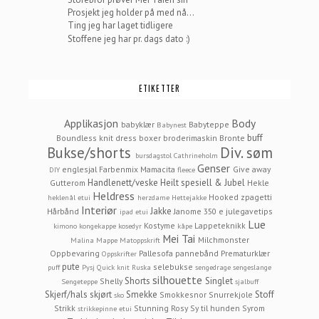
Prosjekt jeg holder på med nå...
Ting jeg har laget tidligere
Stoffene jeg har pr. dags dato :)
ETIKETTER
Applikasjon
Body
babyklær
Babyteppe
Babynest
buff
Boundless knit dress
boxer
broderimaskin
Bronte
Bukse/shorts
Div. søm
bursdagstol
Cathrineholm
Genser
englesjal
Farbenmix Mamacita
Give away
DIY
fleece
Handlenett/veske
Heilt spesiell & Jubel
Gutterom
Hekle
Heldress
Hooked zpagetti
heklenål etui
herzdame
Hettejakke
Interiør
Jakke
Hårbånd
Janome 350 e
julegavetips
ipad etui
Lue
Kostyme
Lappeteknikk
kimono
kongekappe
kosedyr
kåpe
Mei Tai
Milchmonster
Malina
Mappe
Matoppskrift
Oppbevaring
Pallesofa
pannebånd
Prematurklær
Oppskrifter
pute
selebukse
puff
Pysj
Quick knit
Ruska
sengedrage
sengeslange
silhouette
Shorts
Singlet
Shelly
Sengeteppe
sjalbuff
Skjerf/hals
skjørt
Smekke
Stoff
Smokkesnor
Snurrekjole
sko
Strikk
Stunning Rosy
Sy til hunden
Syrom
strikkepinne etui