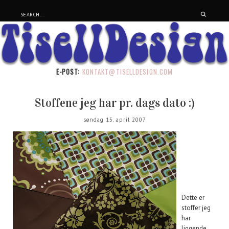
E-POST:
KONTAKT@TISELLDESIGN.COM
Stoffene jeg har pr. dags dato :)
søndag 15. april 2007
Dette er
stoffer jeg
har
liggende