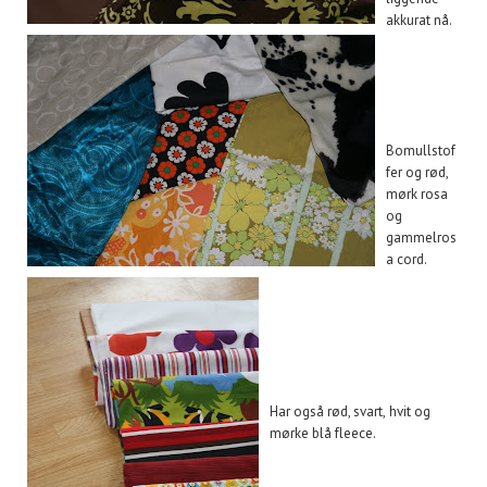
akkurat nå.
Bomullstof
fer og rød,
mørk rosa
og
gammelros
a cord.
Har også rød, svart, hvit og
mørke blå fleece.