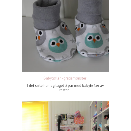
Babytøfler - gratismønster!
I det siste har jeg laget 3 par med babytøfler av
rester...