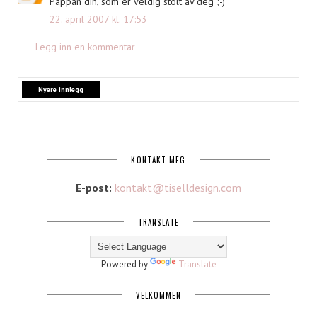
Pappan din, som er veldig stolt av deg ;-)
22. april 2007 kl. 17:53
Legg inn en kommentar
Nyere innlegg
KONTAKT MEG
E-post:
kontakt@tiselldesign.com
TRANSLATE
Powered by
Translate
VELKOMMEN