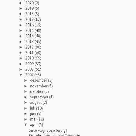
2020
(2)
►
2019
(5)
►
2018
(5)
►
2017
(12)
►
2016
(15)
►
2015
(48)
►
2014
(48)
►
2013
(45)
►
2012
(80)
►
2011
(60)
►
2010
(69)
►
2009
(53)
►
2008
(51)
►
2007
(48)
▼
desember
(5)
►
november
(3)
►
oktober
(2)
►
september
(1)
►
august
(2)
►
juli
(10)
►
juni
(9)
►
mai
(11)
►
april
(5)
▼
Siste vognpose ferdig!
Storebror prøver Mei Taien sin