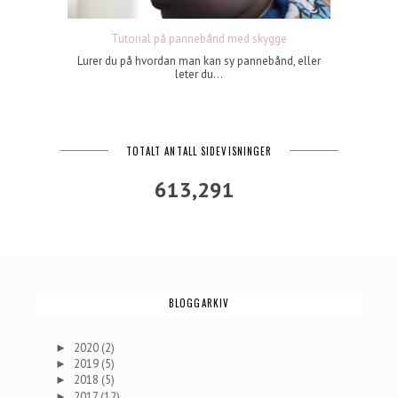
Tutorial på pannebånd med skygge
Lurer du på hvordan man kan sy pannebånd, eller
leter du...
TOTALT ANTALL SIDEVISNINGER
613,291
BLOGGARKIV
2020
(2)
►
2019
(5)
►
2018
(5)
►
2017
(12)
►