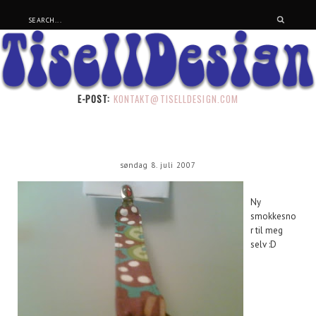
E-POST:
KONTAKT@TISELLDESIGN.COM
søndag 8. juli 2007
Ny
smokkesno
r til meg
selv :D