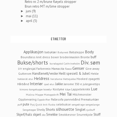
Retro nr. 2 m/brune fløyels stropper
Brun retro MT m/lime stropper
juni
(9)
►
mai
(11)
►
april
(5)
►
ETIKETTER
Applikasjon
Body
babyklær
Babyteppe
Babynest
buff
Boundless knit dress
boxer
broderimaskin
Bronte
Bukse/shorts
Div. søm
bursdagstol
Cathrineholm
Genser
englesjal
Farbenmix Mamacita
Give away
DIY
fleece
Handlenett/veske
Heilt spesiell & Jubel
Gutterom
Hekle
Heldress
Hooked zpagetti
heklenål etui
herzdame
Hettejakke
Interiør
Jakke
Hårbånd
Janome 350 e
julegavetips
ipad etui
Lue
Kostyme
Lappeteknikk
kimono
kongekappe
kosedyr
kåpe
Mei Tai
Milchmonster
Malina
Mappe
Matoppskrift
Oppbevaring
Pallesofa
pannebånd
Prematurklær
Oppskrifter
pute
selebukse
puff
Pysj
Quick knit
Ruska
sengedrage
sengeslange
silhouette
Shorts
Singlet
Shelly
Sengeteppe
sjalbuff
Skjerf/hals
skjørt
Smekke
Stoff
Smokkesnor
Snurrekjole
sko