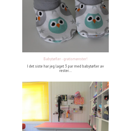
Babytøfler - gratismønster!
I det siste har jeg laget 3 par med babytøfler av
rester...