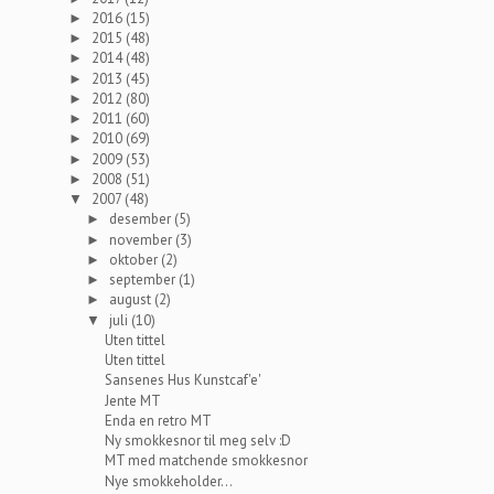
2016
(15)
►
2015
(48)
►
2014
(48)
►
2013
(45)
►
2012
(80)
►
2011
(60)
►
2010
(69)
►
2009
(53)
►
2008
(51)
►
2007
(48)
▼
desember
(5)
►
november
(3)
►
oktober
(2)
►
september
(1)
►
august
(2)
►
juli
(10)
▼
Uten tittel
Uten tittel
Sansenes Hus Kunstcaf'e'
Jente MT
Enda en retro MT
Ny smokkesnor til meg selv :D
MT med matchende smokkesnor
Nye smokkeholder...