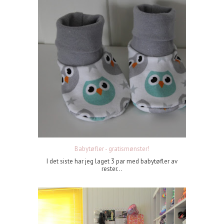
Babytøfler - gratismønster!
I det siste har jeg laget 3 par med babytøfler av
rester...