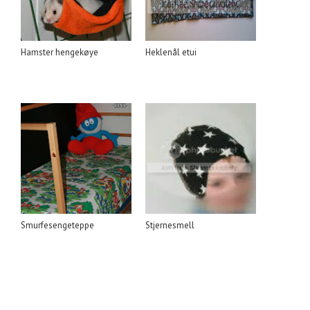
Hamster hengekøye
Heklenål etui
Smurfesengeteppe
Stjernesmell