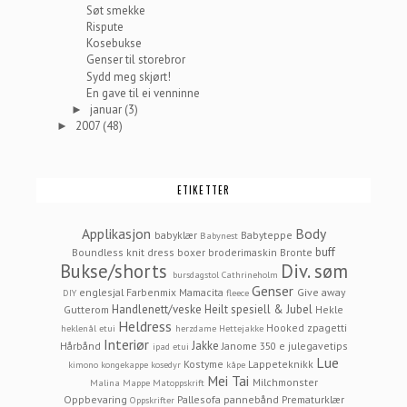
Søt smekke
Rispute
Kosebukse
Genser til storebror
Sydd meg skjørt!
En gave til ei venninne
januar
(3)
►
2007
(48)
►
ETIKETTER
Applikasjon
Body
babyklær
Babyteppe
Babynest
buff
Boundless knit dress
boxer
broderimaskin
Bronte
Bukse/shorts
Div. søm
bursdagstol
Cathrineholm
Genser
englesjal
Farbenmix Mamacita
Give away
DIY
fleece
Handlenett/veske
Heilt spesiell & Jubel
Gutterom
Hekle
Heldress
Hooked zpagetti
heklenål etui
herzdame
Hettejakke
Interiør
Jakke
Hårbånd
Janome 350 e
julegavetips
ipad etui
Lue
Kostyme
Lappeteknikk
kimono
kongekappe
kosedyr
kåpe
Mei Tai
Milchmonster
Malina
Mappe
Matoppskrift
Oppbevaring
Pallesofa
pannebånd
Prematurklær
Oppskrifter