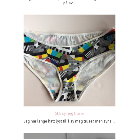
på av...
Slik syr jeg truser
Jeg har lenge hatt lyst til å sy meg truser, men syns...