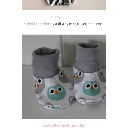
Slik syr jeg truser
Jeg har lenge hatt lyst til å sy meg truser, men syns...
Babytøfler - gratismønster!