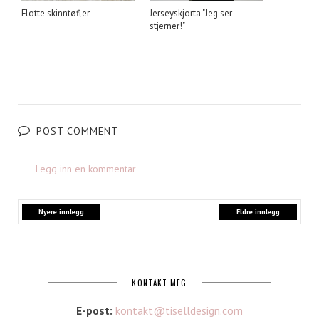
Flotte skinntøfler
Jerseyskjorta "Jeg ser
stjerner!"
POST COMMENT
Legg inn en kommentar
Nyere innlegg
Eldre innlegg
KONTAKT MEG
E-post:
kontakt@tiselldesign.com