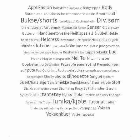
Applikasjon
Body
babyklær
Babyteppe
Babynest
buff
Boundless knit dress
boxer
broderimaskin
Bronte
Bukse/shorts
Div. søm
bursdagstol
Cathrineholm
Genser
englesjal
Farbenmix Mamacita
Give away
DIY
fleece
Handlenett/veske
Heilt spesiell & Jubel
Gutterom
Hekle
Heldress
Hooked zpagetti
heklenål etui
herzdame
Hettejakke
Interiør
Jakke
Hårbånd
Janome 350 e
julegavetips
ipad etui
Lue
Kostyme
Lappeteknikk
kimono
kongekappe
kosedyr
kåpe
Mei Tai
Milchmonster
Malina
Mappe
Matoppskrift
Oppbevaring
Pallesofa
pannebånd
Prematurklær
Oppskrifter
pute
selebukse
puff
Pysj
Quick knit
Ruska
sengedrage
sengeslange
silhouette
Shorts
Singlet
Shelly
Sengeteppe
sjalbuff
Skjerf/hals
skjørt
Smekke
Stoff
Smokkesnor
Snurrekjole
sko
Strikk
Stunning Rosy
Sy til hunden
Syrom
strikkepinne etui
tantetøy
T-shirt
tights
Tilda
Sytips
Timeless and cozy
triangle
Tunika/kjole
Tutorial
Tøfler
neckwarmer
Truse
Voksen
Vognpose
Undertøy
utkledning
Vatteppe
Vest
Voksenklær
Votter
zpagetti