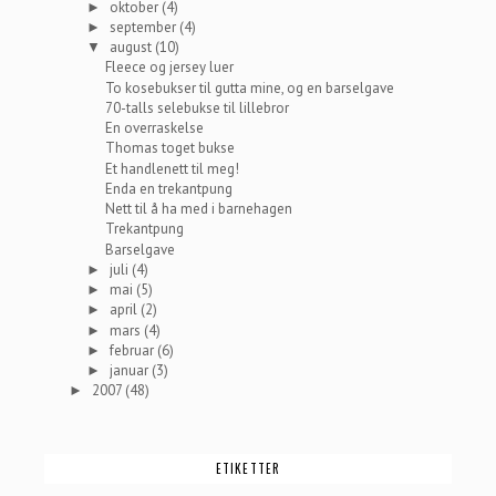
oktober
(4)
►
september
(4)
►
august
(10)
▼
Fleece og jersey luer
To kosebukser til gutta mine, og en barselgave
70-talls selebukse til lillebror
En overraskelse
Thomas toget bukse
Et handlenett til meg!
Enda en trekantpung
Nett til å ha med i barnehagen
Trekantpung
Barselgave
juli
(4)
►
mai
(5)
►
april
(2)
►
mars
(4)
►
februar
(6)
►
januar
(3)
►
2007
(48)
►
ETIKETTER