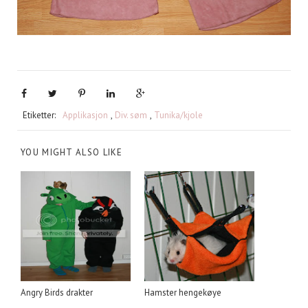
Etiketter:
Applikasjon
,
Div. søm
,
Tunika/kjole
YOU MIGHT ALSO LIKE
Angry Birds drakter
Hamster hengekøye