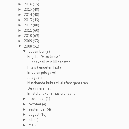
2016
(15)
►
2015
(48)
►
2014
(48)
►
2013
(45)
►
2012
(80)
►
2011
(60)
►
2010
(69)
►
2009
(53)
►
2008
(51)
▼
desember
(8)
▼
Engelen "Goodness"
Julegave til min lillesøster
Hils på engelen Fiola
Enda en julegave!
Julegaver!
Matchende bukse til elefant genseren
Og vinneren er....
En elefant kom masjerende...
november
(1)
►
oktober
(4)
►
september
(4)
►
august
(10)
►
juli
(4)
►
mai
(5)
►