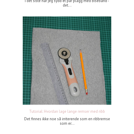
I det siste har jeg sydd et par plagg med bisebånd -
det...
Tutorial: Hvordan lage lange remser med ribb
Det finnes ikke noe så irriterende som en ribbremse
som er...