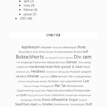
april
(2)
►
mars
(4)
►
februar
(6)
►
januar
(3)
►
2007
(48)
►
ETIKETTER
Applikasjon
Body
babyklær
Babyteppe
Babynest
buff
Boundless knit dress
boxer
broderimaskin
Bronte
Bukse/shorts
Div. søm
bursdagstol
Cathrineholm
Genser
englesjal
Farbenmix Mamacita
Give away
DIY
fleece
Handlenett/veske
Heilt spesiell & Jubel
Gutterom
Hekle
Heldress
Hooked zpagetti
heklenål etui
herzdame
Hettejakke
Interiør
Jakke
Hårbånd
Janome 350 e
julegavetips
ipad etui
Lue
Kostyme
Lappeteknikk
kimono
kongekappe
kosedyr
kåpe
Mei Tai
Milchmonster
Malina
Mappe
Matoppskrift
Oppbevaring
Pallesofa
pannebånd
Prematurklær
Oppskrifter
pute
selebukse
puff
Pysj
Quick knit
Ruska
sengedrage
sengeslange
silhouette
Shorts
Singlet
Shelly
Sengeteppe
sjalbuff
Skjerf/hals
skjørt
Smekke
Stoff
Smokkesnor
Snurrekjole
sko