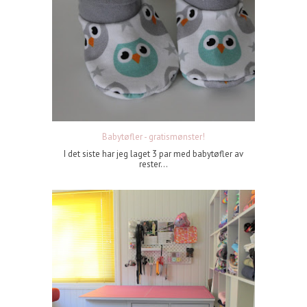
Babytøfler - gratismønster!
I det siste har jeg laget 3 par med babytøfler av
rester...