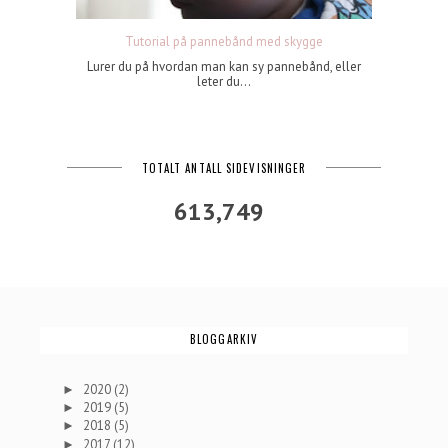
Tutorial på pannebånd med skygge
Lurer du på hvordan man kan sy pannebånd, eller
leter du...
TOTALT ANTALL SIDEVISNINGER
613,749
BLOGGARKIV
2020
(2)
►
2019
(5)
►
2018
(5)
►
2017
(12)
►