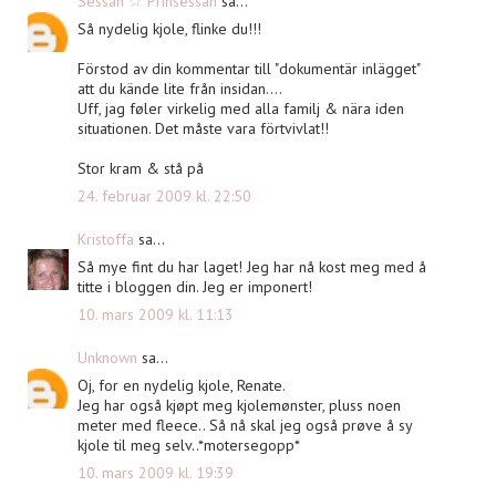
Sessan ☆ Prinsessan
sa...
Så nydelig kjole, flinke du!!!
Förstod av din kommentar till "dokumentär inlägget"
att du kände lite från insidan....
Uff, jag føler virkelig med alla familj & nära iden
situationen. Det måste vara förtvivlat!!
Stor kram & stå på
24. februar 2009 kl. 22:50
Kristoffa
sa...
Så mye fint du har laget! Jeg har nå kost meg med å
titte i bloggen din. Jeg er imponert!
10. mars 2009 kl. 11:13
Unknown
sa...
Oj, for en nydelig kjole, Renate.
Jeg har også kjøpt meg kjolemønster, pluss noen
meter med fleece.. Så nå skal jeg også prøve å sy
kjole til meg selv..*motersegopp*
10. mars 2009 kl. 19:39