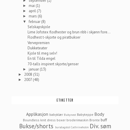
september
(1)
►
mai
(1)
►
april
(7)
►
mars
(6)
►
februar
(8)
▼
Selskapskjole
Lime Jofotex flodhester og brun ribb i skjønn fore...
Flodhest t-skjorte og piratbukser
Vervepremien
Dukketeater
Kjole til meg selv!
En til Tilda engel
70-talls inspirert skjorte/genser
januar
(13)
►
2008
(51)
►
2007
(48)
►
ETIKETTER
Applikasjon
Body
babyklær
Babyteppe
Babynest
buff
Boundless knit dress
boxer
broderimaskin
Bronte
Bukse/shorts
Div. søm
bursdagstol
Cathrineholm