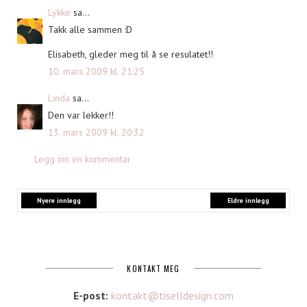
Lykke
sa...
Takk alle sammen :D
Elisabeth, gleder meg til å se resulatet!!
10. mars 2009 kl. 21:25
Linda
sa...
Den var lekker!!
13. mars 2009 kl. 20:32
Legg inn en kommentar
Nyere innlegg
Eldre innlegg
KONTAKT MEG
E-post:
kontakt@tiselldesign.com