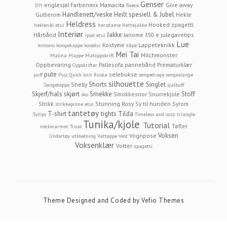
Genser
englesjal
Farbenmix Mamacita
Give away
DIY
fleece
Handlenett/veske
Heilt spesiell & Jubel
Gutterom
Hekle
Heldress
Hooked zpagetti
heklenål etui
herzdame
Hettejakke
Interiør
Jakke
Hårbånd
Janome 350 e
julegavetips
ipad etui
Lue
Kostyme
Lappeteknikk
kimono
kongekappe
kosedyr
kåpe
Mei Tai
Milchmonster
Malina
Mappe
Matoppskrift
Oppbevaring
Pallesofa
pannebånd
Prematurklær
Oppskrifter
pute
selebukse
puff
Pysj
Quick knit
Ruska
sengedrage
sengeslange
silhouette
Shorts
Singlet
Shelly
Sengeteppe
sjalbuff
Skjerf/hals
skjørt
Smekke
Stoff
Smokkesnor
Snurrekjole
sko
Strikk
Stunning Rosy
Sy til hunden
Syrom
strikkepinne etui
tantetøy
T-shirt
tights
Tilda
Sytips
Timeless and cozy
triangle
Tunika/kjole
Tutorial
Tøfler
neckwarmer
Truse
Voksen
Vognpose
Undertøy
utkledning
Vatteppe
Vest
Voksenklær
Votter
zpagetti
Theme Designed and Coded by
Vefio Themes