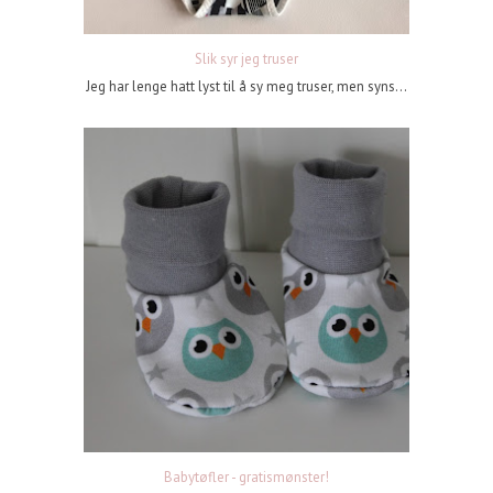
Slik syr jeg truser
Jeg har lenge hatt lyst til å sy meg truser, men syns...
Babytøfler - gratismønster!