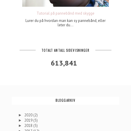
Tutorial på pannebånd med skygge
Lurer du på hvordan man kan sy pannebånd, eller
leter du...
TOTALT ANTALL SIDEVISNINGER
613,841
BLOGGARKIV
2020
(2)
►
2019
(5)
►
2018
(5)
►