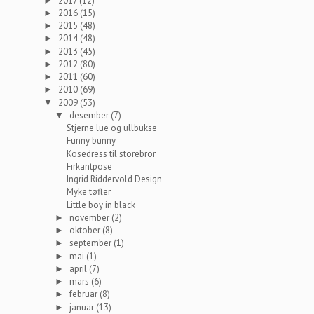
2017
(12)
►
2016
(15)
►
2015
(48)
►
2014
(48)
►
2013
(45)
►
2012
(80)
►
2011
(60)
►
2010
(69)
►
2009
(53)
▼
desember
(7)
▼
Stjerne lue og ullbukse
Funny bunny
Kosedress til storebror
Firkantpose
Ingrid Riddervold Design
Myke tøfler
Little boy in black
november
(2)
►
oktober
(8)
►
september
(1)
►
mai
(1)
►
april
(7)
►
mars
(6)
►
februar
(8)
►
januar
(13)
►