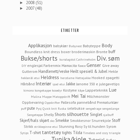
2008
(51)
►
2007
(48)
►
ETIKETTER
Applikasjon
Body
babyklær
Babyteppe
Babynest
buff
Boundless knit dress
boxer
broderimaskin
Bronte
Bukse/shorts
Div. søm
bursdagstol
Cathrineholm
Genser
englesjal
Farbenmix Mamacita
Give away
DIY
fleece
Handlenett/veske
Heilt spesiell & Jubel
Gutterom
Hekle
Heldress
Hooked zpagetti
heklenål etui
herzdame
Hettejakke
Interiør
Jakke
Hårbånd
Janome 350 e
julegavetips
ipad etui
Lue
Kostyme
Lappeteknikk
kimono
kongekappe
kosedyr
kåpe
Mei Tai
Milchmonster
Malina
Mappe
Matoppskrift
Oppbevaring
Pallesofa
pannebånd
Prematurklær
Oppskrifter
pute
selebukse
puff
Pysj
Quick knit
Ruska
sengedrage
sengeslange
silhouette
Shorts
Singlet
Shelly
Sengeteppe
sjalbuff
Skjerf/hals
skjørt
Smekke
Stoff
Smokkesnor
Snurrekjole
sko
Strikk
Stunning Rosy
Sy til hunden
Syrom
strikkepinne etui
tantetøy
T-shirt
tights
Tilda
Sytips
Timeless and cozy
triangle
Tunika/kjole
Tutorial