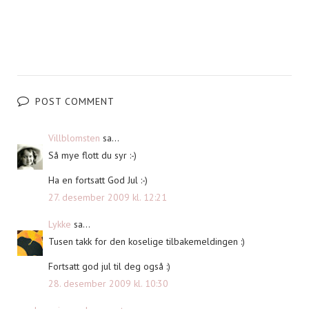
POST COMMENT
Villblomsten
sa...
Så mye flott du syr :-)
Ha en fortsatt God Jul :-)
27. desember 2009 kl. 12:21
Lykke
sa...
Tusen takk for den koselige tilbakemeldingen :)
Fortsatt god jul til deg også :)
28. desember 2009 kl. 10:30