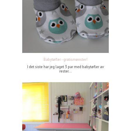
Babytøfler - gratismønster!
I det siste har jeg laget 3 par med babytøfler av
rester...