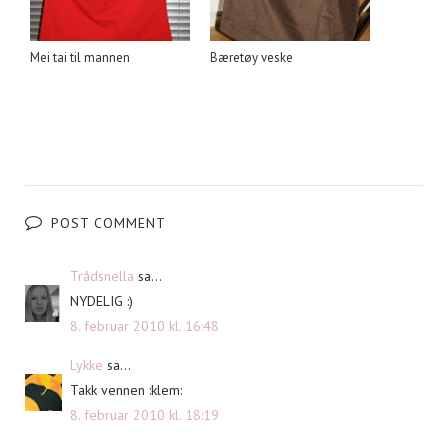
Mei tai til mannen
Bæretøy veske
POST COMMENT
Trådsnella
sa...
NYDELIG :)
8. februar 2010 kl. 16:48
Lykke
sa...
Takk vennen :klem:
8. februar 2010 kl. 18:19