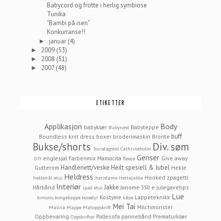
Babycord og frotte i herlig symbiose
Tunika
"Bambi på isen"
Konkurranse!!
januar
(4)
►
2009
(53)
►
2008
(51)
►
2007
(48)
►
ETIKETTER
Applikasjon
Body
babyklær
Babyteppe
Babynest
buff
Boundless knit dress
boxer
broderimaskin
Bronte
Bukse/shorts
Div. søm
bursdagstol
Cathrineholm
Genser
englesjal
Farbenmix Mamacita
Give away
DIY
fleece
Handlenett/veske
Heilt spesiell & Jubel
Gutterom
Hekle
Heldress
Hooked zpagetti
heklenål etui
herzdame
Hettejakke
Interiør
Jakke
Hårbånd
Janome 350 e
julegavetips
ipad etui
Lue
Kostyme
Lappeteknikk
kimono
kongekappe
kosedyr
kåpe
Mei Tai
Milchmonster
Malina
Mappe
Matoppskrift
Oppbevaring
Pallesofa
pannebånd
Prematurklær
Oppskrifter