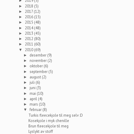
2019
(5)
►
2018
(5)
►
2017
(12)
►
2016
(15)
►
2015
(48)
►
2014
(48)
►
2013
(45)
►
2012
(80)
►
2011
(60)
►
2010
(69)
▼
desember
(9)
►
november
(2)
►
oktober
(6)
►
september
(5)
►
august
(2)
►
juli
(6)
►
juni
(3)
►
mai
(10)
►
april
(4)
►
mars
(10)
►
februar
(8)
▼
Turkis fleecekjole til meg selv :D
Kosekjole i myk chenille
Brun fleecekjole til meg
Lyslykt av stoff