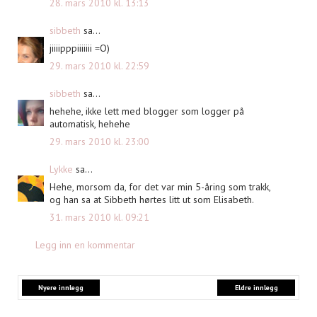
28. mars 2010 kl. 13:13
sibbeth
sa...
jiiiipppiiiiiii =O)
29. mars 2010 kl. 22:59
sibbeth
sa...
hehehe, ikke lett med blogger som logger på
automatisk, hehehe
29. mars 2010 kl. 23:00
Lykke
sa...
Hehe, morsom da, for det var min 5-åring som trakk,
og han sa at Sibbeth hørtes litt ut som Elisabeth.
31. mars 2010 kl. 09:21
Legg inn en kommentar
Nyere innlegg
Eldre innlegg