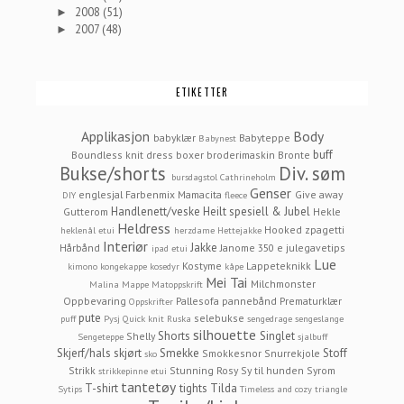
2008
(51)
►
2007
(48)
►
ETIKETTER
Applikasjon
Body
babyklær
Babyteppe
Babynest
buff
Boundless knit dress
boxer
broderimaskin
Bronte
Bukse/shorts
Div. søm
bursdagstol
Cathrineholm
Genser
englesjal
Farbenmix Mamacita
Give away
DIY
fleece
Handlenett/veske
Heilt spesiell & Jubel
Gutterom
Hekle
Heldress
Hooked zpagetti
heklenål etui
herzdame
Hettejakke
Interiør
Jakke
Hårbånd
Janome 350 e
julegavetips
ipad etui
Lue
Kostyme
Lappeteknikk
kimono
kongekappe
kosedyr
kåpe
Mei Tai
Milchmonster
Malina
Mappe
Matoppskrift
Oppbevaring
Pallesofa
pannebånd
Prematurklær
Oppskrifter
pute
selebukse
puff
Pysj
Quick knit
Ruska
sengedrage
sengeslange
silhouette
Shorts
Singlet
Shelly
Sengeteppe
sjalbuff
Skjerf/hals
skjørt
Smekke
Stoff
Smokkesnor
Snurrekjole
sko
Strikk
Stunning Rosy
Sy til hunden
Syrom
strikkepinne etui
tantetøy
T-shirt
tights
Tilda
Sytips
Timeless and cozy
triangle