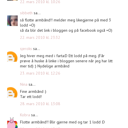
22. mars 2010 kl. 10:26
sibbeth
sa...
så flotte armbånd!! melder meg likegjerne på med 3
lodd =O)
så da blir det link i bloggen og på facebook også =O)
22. mars 2010 kl. 23:32
sjeroks
sa...
Jeg hiver meg med i farta:D Ett lodd på meg. (Får
prøve å huske å linke i bloggen senere når jeg har litt
mer tid) :) Nydelige armbånd
23. mars 2010 kl. 12:26
Nina
sa...
Fine armbånd :)
Tar ett lodd!
28. mars 2010 kl. 13:08
Kobra
sa...
Flotte armbånd!! Blir gjerne med og tar 1 lodd :D