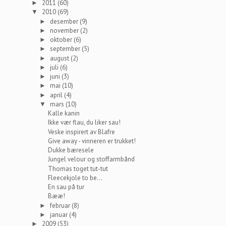
2011
(60)
►
2010
(69)
▼
desember
(9)
►
november
(2)
►
oktober
(6)
►
september
(5)
►
august
(2)
►
juli
(6)
►
juni
(3)
►
mai
(10)
►
april
(4)
►
mars
(10)
▼
Kalle kanin
Ikke vær flau, du liker sau!
Veske inspirert av Blafre
Give away - vinneren er trukket!
Dukke bæresele
Jungel velour og stoffarmbånd
Thomas toget tut-tut
Fleecekjole to be...
En sau på tur
Bææ!
februar
(8)
►
januar
(4)
►
2009
(53)
►