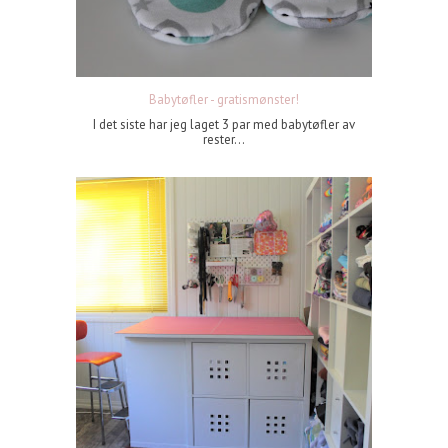
Babytøfler - gratismønster!
I det siste har jeg laget 3 par med babytøfler av
rester...