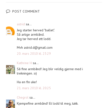
POST COMMENT
astrid
sa...
Jeg starter herved "ballet".
Så artige armbånd.
Jeg tar herved ett lodd.
Mvh
astrid.d@gmail.com
20. mars 2010 kl. 23:29
Kathrine H
sa...
Så fine armbånd! Jeg blir veldig gjerne med i
trekningen. :o)
Ha en fin uke!
21. mars 2010 kl. 20:25
Chegrol
sa...
Kjempefine armbånd! Et lodd til meg, takk.