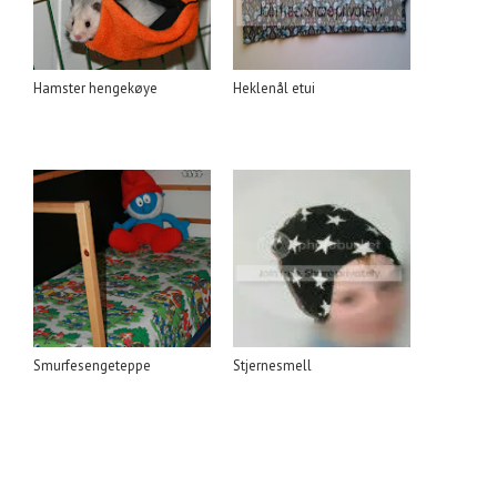
Hamster hengekøye
Heklenål etui
Smurfesengeteppe
Stjernesmell