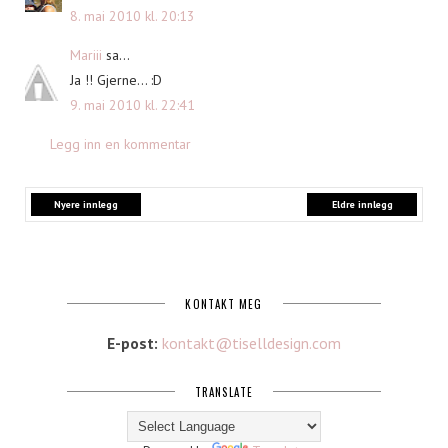
8. mai 2010 kl. 20:13
Mariii
sa...
Ja !! Gjerne... :D
9. mai 2010 kl. 22:41
Legg inn en kommentar
Nyere innlegg
Eldre innlegg
KONTAKT MEG
E-post:
kontakt@tiselldesign.com
TRANSLATE