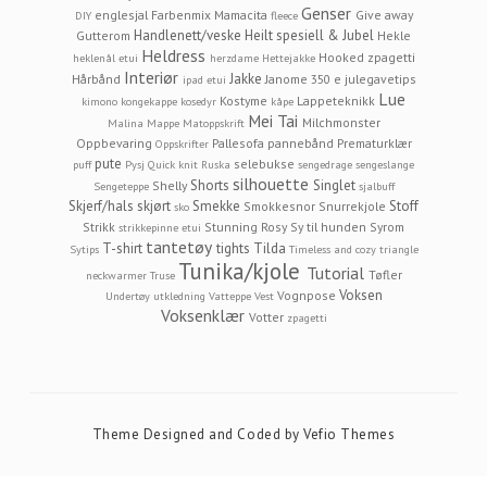
Genser
englesjal
Farbenmix Mamacita
Give away
DIY
fleece
Handlenett/veske
Heilt spesiell & Jubel
Gutterom
Hekle
Heldress
Hooked zpagetti
heklenål etui
herzdame
Hettejakke
Interiør
Jakke
Hårbånd
Janome 350 e
julegavetips
ipad etui
Lue
Kostyme
Lappeteknikk
kimono
kongekappe
kosedyr
kåpe
Mei Tai
Milchmonster
Malina
Mappe
Matoppskrift
Oppbevaring
Pallesofa
pannebånd
Prematurklær
Oppskrifter
pute
selebukse
puff
Pysj
Quick knit
Ruska
sengedrage
sengeslange
silhouette
Shorts
Singlet
Shelly
Sengeteppe
sjalbuff
Skjerf/hals
skjørt
Smekke
Stoff
Smokkesnor
Snurrekjole
sko
Strikk
Stunning Rosy
Sy til hunden
Syrom
strikkepinne etui
tantetøy
T-shirt
tights
Tilda
Sytips
Timeless and cozy
triangle
Tunika/kjole
Tutorial
Tøfler
neckwarmer
Truse
Voksen
Vognpose
Undertøy
utkledning
Vatteppe
Vest
Voksenklær
Votter
zpagetti
Theme Designed and Coded by
Vefio Themes