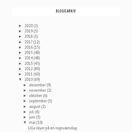
BLOGGARKIV
2020
(2)
►
2019
(5)
►
2018
(5)
►
2017
(12)
►
2016
(15)
►
2015
(48)
►
2014
(48)
►
2013
(45)
►
2012
(80)
►
2011
(60)
►
2010
(69)
▼
desember
(9)
►
november
(2)
►
oktober
(6)
►
september
(5)
►
august
(2)
►
juli
(6)
►
juni
(3)
►
mai
(10)
▼
Lilla skyer på en regnværsdag