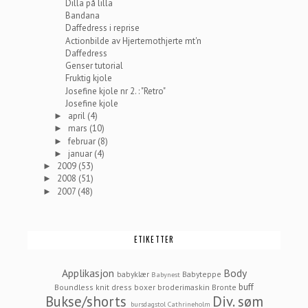
Dilla på lilla
Bandana
Daffedress i reprise
Actionbilde av Hjertemothjerte mt'n
Daffedress
Genser tutorial
Fruktig kjole
Josefine kjole nr 2. : "Retro"
Josefine kjole
april
(4)
►
mars
(10)
►
februar
(8)
►
januar
(4)
►
2009
(53)
►
2008
(51)
►
2007
(48)
►
ETIKETTER
Applikasjon
Body
babyklær
Babyteppe
Babynest
buff
Boundless knit dress
boxer
broderimaskin
Bronte
Bukse/shorts
Div. søm
bursdagstol
Cathrineholm