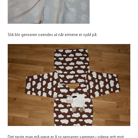
Slik blir genseren seendes ut når ermene er sydd på:
Det neste man må gjøre er å sy genseren sammen i sidene,rett mot