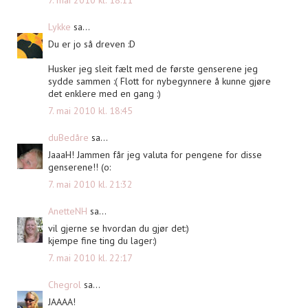
Lykke
sa...
Du er jo så dreven :D
Husker jeg sleit fælt med de første genserene jeg
sydde sammen :( Flott for nybegynnere å kunne gjøre
det enklere med en gang :)
7. mai 2010 kl. 18:45
duBedåre
sa...
JaaaH! Jammen får jeg valuta for pengene for disse
genserene!! (o:
7. mai 2010 kl. 21:32
AnetteNH
sa...
vil gjerne se hvordan du gjør det:)
kjempe fine ting du lager:)
7. mai 2010 kl. 22:17
Chegrol
sa...
JAAAA!