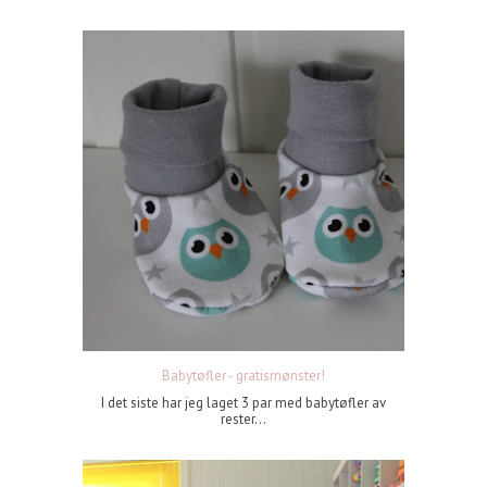
Babytøfler - gratismønster!
I det siste har jeg laget 3 par med babytøfler av
rester...