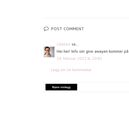
POST COMMENT
LilleLeo
sa...
Hei hei! Info om give awayen kommer på 
24. februar 2011 kl. 20:45
Legg inn en kommentar
Nyere innlegg