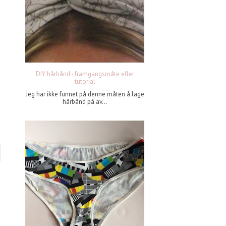
DIY hårbånd - framgangsmåte eller
tutorial
Jeg har ikke funnet på denne måten å lage
hårbånd på av...