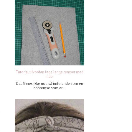
Tutorial: Hvordan lage lange remser med
ribb
Det finnes ikke noe så irriterende som en
ribbremse som er...