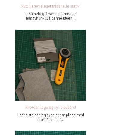
Nytt hjemmelaget trådsnelle stativ!
Er så heldig å være gift med en
handyhunk! Så denne ideen...
Hvordan lage og sy i bisebånd
I det siste har jeg sydd et par plagg med
bisebånd - det...