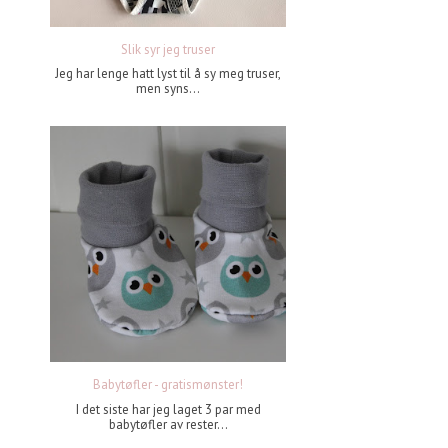
Slik syr jeg truser
Jeg har lenge hatt lyst til å sy meg truser,
men syns...
Babytøfler - gratismønster!
I det siste har jeg laget 3 par med
babytøfler av rester...