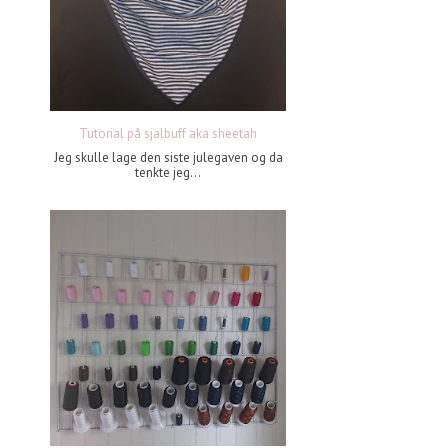
Tutorial på sjalbuff aka sheetah
Jeg skulle lage den siste julegaven og da
tenkte jeg...