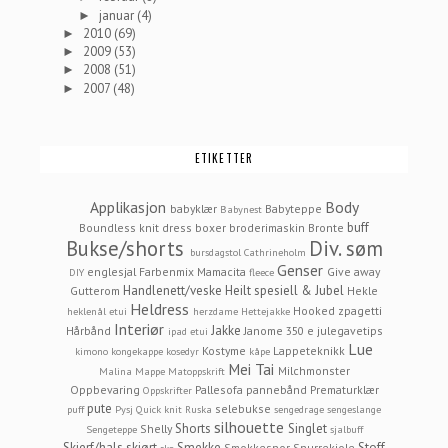
januar
(4)
►
2010
(69)
►
2009
(53)
►
2008
(51)
►
2007
(48)
►
ETIKETTER
Applikasjon
Body
babyklær
Babyteppe
Babynest
buff
Boundless knit dress
boxer
broderimaskin
Bronte
Bukse/shorts
Div. søm
bursdagstol
Cathrineholm
Genser
englesjal
Farbenmix Mamacita
Give away
DIY
fleece
Handlenett/veske
Heilt spesiell & Jubel
Gutterom
Hekle
Heldress
Hooked zpagetti
heklenål etui
herzdame
Hettejakke
Interiør
Jakke
Hårbånd
Janome 350 e
julegavetips
ipad etui
Lue
Kostyme
Lappeteknikk
kimono
kongekappe
kosedyr
kåpe
Mei Tai
Milchmonster
Malina
Mappe
Matoppskrift
Oppbevaring
Pallesofa
pannebånd
Prematurklær
Oppskrifter
pute
selebukse
puff
Pysj
Quick knit
Ruska
sengedrage
sengeslange
silhouette
Shorts
Singlet
Shelly
Sengeteppe
sjalbuff
Skjerf/hals
skjørt
Smekke
Stoff
Smokkesnor
Snurrekjole
sko