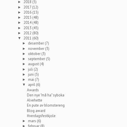
2018
(5)
►
2017
(12)
►
2016
(15)
►
2015
(48)
►
2014
(48)
►
2013
(45)
►
2012
(80)
►
2011
(60)
▼
desember
(7)
►
november
(3)
►
oktober
(3)
►
september
(5)
►
august
(4)
►
juli
(2)
►
juni
(5)
►
mai
(7)
►
april
(6)
▼
Awards
Den nye "må ha" syboka
Alvehette
En pute av blomstereng
Blog award
Hverdagsfestkjole
mars
(6)
►
februar
(8)
►