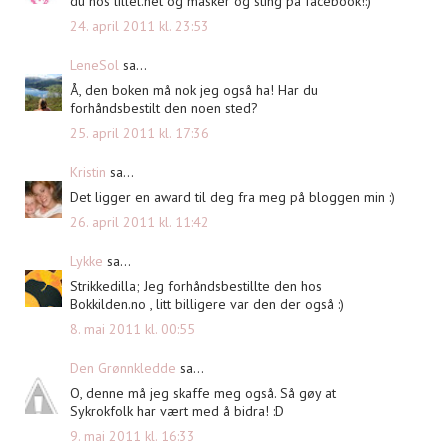
du hos lillel.net og masker og sting på facebook!:)
24. april 2011 kl. 23:53
LeneSol
sa...
Å, den boken må nok jeg også ha! Har du
forhåndsbestilt den noen sted?
25. april 2011 kl. 17:36
Kristin
sa...
Det ligger en award til deg fra meg på bloggen min :)
26. april 2011 kl. 11:42
Lykke
sa...
Strikkedilla; Jeg forhåndsbestillte den hos
Bokkilden.no , litt billigere var den der også :)
8. mai 2011 kl. 00:55
Den Grønnkledde
sa...
O, denne må jeg skaffe meg også. Så gøy at
Sykrokfolk har vært med å bidra! :D
9. mai 2011 kl. 16:33