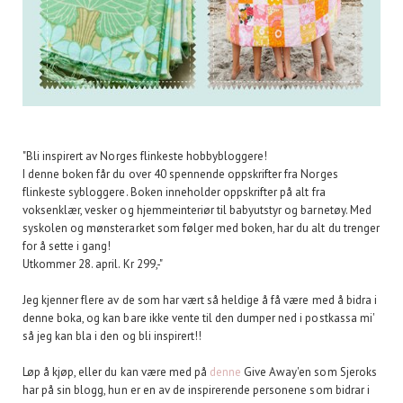
"Bli inspirert av Norges flinkeste hobbybloggere!
I denne boken får du over 40 spennende oppskrifter fra Norges
flinkeste sybloggere. Boken inneholder oppskrifter på alt fra
voksenklær, vesker og hjemmeinteriør til babyutstyr og barnetøy. Med
syskolen og mønsterarket som følger med boken, har du alt du trenger
for å sette i gang!
Utkommer 28. april. Kr 299,-"
Jeg kjenner flere av de som har vært så heldige å få være med å bidra i
denne boka, og kan bare ikke vente til den dumper ned i postkassa mi'
så jeg kan bla i den og bli inspirert!!
Løp å kjøp, eller du kan være med på
denne
Give Away'en som Sjeroks
har på sin blogg, hun er en av de inspirerende personene som bidrar i