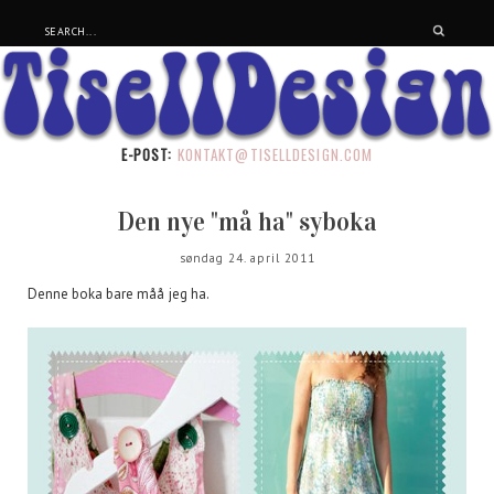
E-POST:
KONTAKT@TISELLDESIGN.COM
Den nye "må ha" syboka
søndag 24. april 2011
Denne boka bare måå jeg ha.