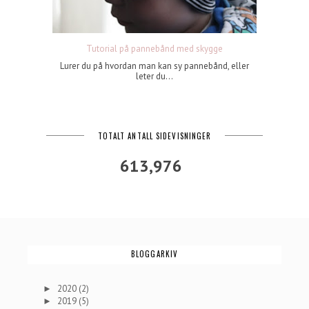
Tutorial på pannebånd med skygge
Lurer du på hvordan man kan sy pannebånd, eller
leter du...
TOTALT ANTALL SIDEVISNINGER
613,976
BLOGGARKIV
2020
(2)
►
2019
(5)
►