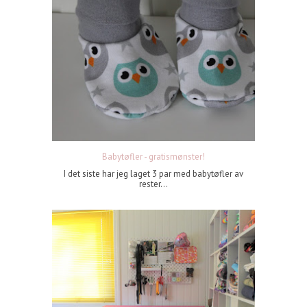
Babytøfler - gratismønster!
I det siste har jeg laget 3 par med babytøfler av
rester...