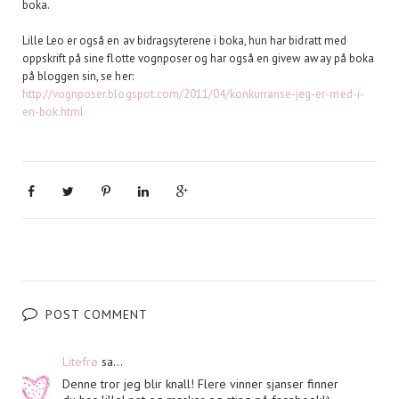
boka.
Lille Leo er også en av bidragsyterene i boka, hun har bidratt med
oppskrift på sine flotte vognposer og har også en givew away på boka
på bloggen sin, se her:
http://vognposer.blogspot.com/2011/04/konkurranse-jeg-er-med-i-
en-bok.html
POST COMMENT
Litefrø
sa...
Denne tror jeg blir knall! Flere vinner sjanser finner