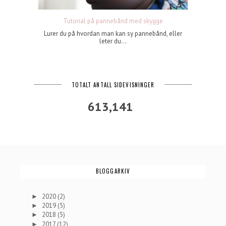
Tutorial på pannebånd med skygge
Lurer du på hvordan man kan sy pannebånd, eller
leter du...
TOTALT ANTALL SIDEVISNINGER
613,141
BLOGGARKIV
2020
(2)
►
2019
(5)
►
2018
(5)
►
2017
(12)
►