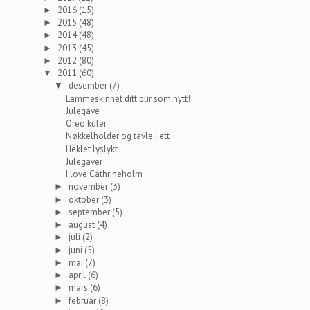
2016
(15)
►
2015
(48)
►
2014
(48)
►
2013
(45)
►
2012
(80)
►
2011
(60)
▼
desember
(7)
▼
Lammeskinnet ditt blir som nytt!
Julegave
Oreo kuler
Nøkkelholder og tavle i ett
Heklet lyslykt
Julegaver
I love Cathrineholm
november
(3)
►
oktober
(3)
►
september
(5)
►
august
(4)
►
juli
(2)
►
juni
(5)
►
mai
(7)
►
april
(6)
►
mars
(6)
►
februar
(8)
►