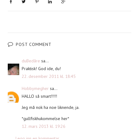
POST COMMENT
duBedåre
sa...
Praktisk! God ide, du!
22. desember 2011 kl. 18:45
Hobbymegher
sa...
HALLO så smart!!!!!
Jeg må nok ha noe liknende, ja.
*gullfiskhukommelse her*
12. mars 2013 kl. 19:26
Legg inn en kommentar