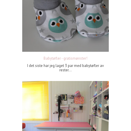
Babytøfler - gratismønster!
I det siste har jeg laget 3 par med babytøfler av
rester...