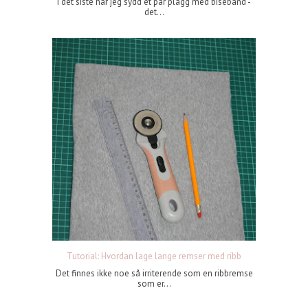
I det siste har jeg sydd et par plagg med bisebånd -
det...
Tutorial: Hvordan lage lange remser med ribb
Det finnes ikke noe så irriterende som en ribbremse
som er...