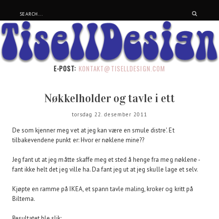
E-POST:
KONTAKT@TISELLDESIGN.COM
Nøkkelholder og tavle i ett
torsdag 22. desember 2011
De som kjenner meg vet at jeg kan være en smule distre'. Et
tilbakevendene punkt er: Hvor er nøklene mine??
Jeg fant ut at jeg måtte skaffe meg et sted å henge fra meg nøklene -
fant ikke helt det jeg ville ha. Da fant jeg ut at jeg skulle lage et selv.
Kjøpte en ramme på IKEA, et spann tavle maling, kroker og kritt på
Biltema.
Resultatet ble slik: