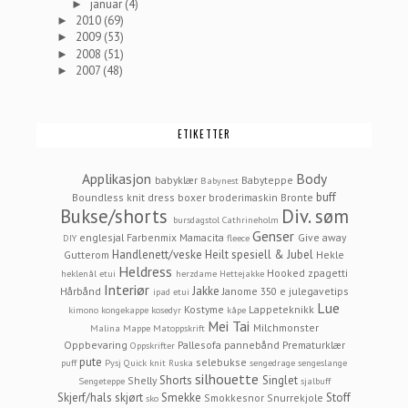
januar
(4)
►
2010
(69)
►
2009
(53)
►
2008
(51)
►
2007
(48)
►
ETIKETTER
Applikasjon
Body
babyklær
Babyteppe
Babynest
buff
Boundless knit dress
boxer
broderimaskin
Bronte
Bukse/shorts
Div. søm
bursdagstol
Cathrineholm
Genser
englesjal
Farbenmix Mamacita
Give away
DIY
fleece
Handlenett/veske
Heilt spesiell & Jubel
Gutterom
Hekle
Heldress
Hooked zpagetti
heklenål etui
herzdame
Hettejakke
Interiør
Jakke
Hårbånd
Janome 350 e
julegavetips
ipad etui
Lue
Kostyme
Lappeteknikk
kimono
kongekappe
kosedyr
kåpe
Mei Tai
Milchmonster
Malina
Mappe
Matoppskrift
Oppbevaring
Pallesofa
pannebånd
Prematurklær
Oppskrifter
pute
selebukse
puff
Pysj
Quick knit
Ruska
sengedrage
sengeslange
silhouette
Shorts
Singlet
Shelly
Sengeteppe
sjalbuff
Skjerf/hals
skjørt
Smekke
Stoff
Smokkesnor
Snurrekjole
sko