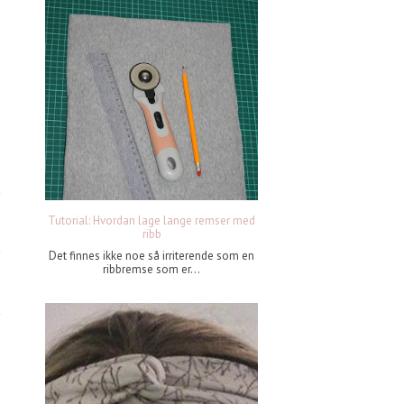
Tutorial: Hvordan lage lange remser med
ribb
Det finnes ikke noe så irriterende som en
ribbremse som er...