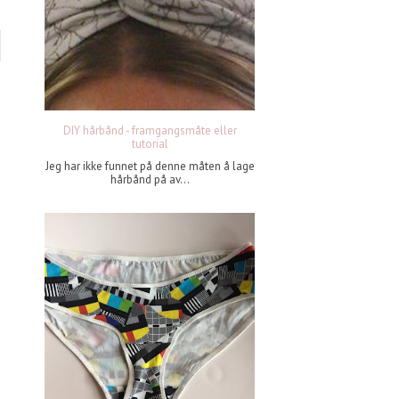
DIY hårbånd - framgangsmåte eller
tutorial
Jeg har ikke funnet på denne måten å lage
hårbånd på av...