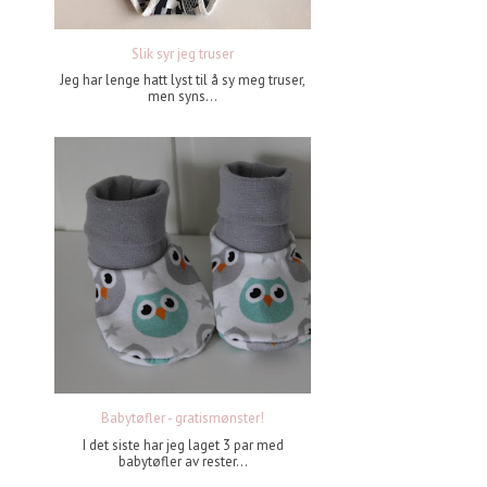
Slik syr jeg truser
Jeg har lenge hatt lyst til å sy meg truser,
men syns...
Babytøfler - gratismønster!
I det siste har jeg laget 3 par med
babytøfler av rester...