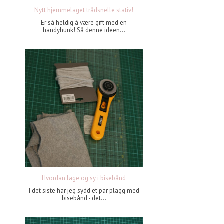
Nytt hjemmelaget trådsnelle stativ!
Er så heldig å være gift med en
handyhunk! Så denne ideen...
Hvordan lage og sy i bisebånd
I det siste har jeg sydd et par plagg med
bisebånd - det...