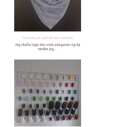
Tutorial på sjalbuff aka sheetah
Jeg skulle lage den siste julegaven og da
tenkte jeg...