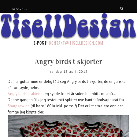
E-POST:
KONTAKT@TISELLDESIGN.COM
Angry birds t skjorter
søndag 15. april 2012
Da har gutta mine endelig fått seg Angry birds t-skjorter, de er ganske
så fornøyde, hehe.
Angry birds draktene
jeg sydde for et år siden har blitt for små...
Denne gangen fikk jeg testet mitt splitter nye kantebåndsapparat fra
Sharpsewing
(til bare 160 kr inkl. porto!!) Det er litt smalere enn det
forrige jeg kjøpte der.