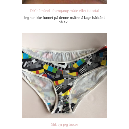
DIY hårbånd - framgangsmåte eller tutorial
Jeg har ikke funnet på denne måten å lage hårbånd
på av...
Slik syr jeg truser