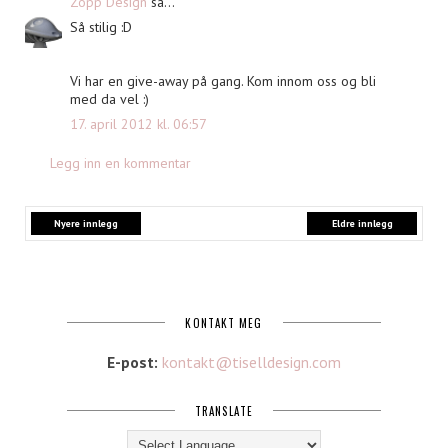
Zopp Design
sa...
Så stilig :D
Vi har en give-away på gang. Kom innom oss og bli
med da vel :)
17. april 2012 kl. 06:57
Legg inn en kommentar
Nyere innlegg
Eldre innlegg
KONTAKT MEG
E-post:
kontakt@tiselldesign.com
TRANSLATE