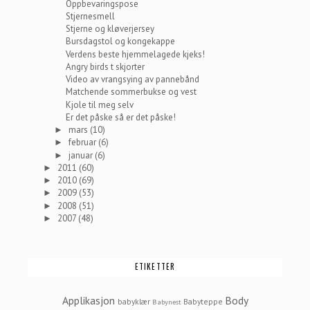
Oppbevaringspose
Stjernesmell
Stjerne og kløverjersey
Bursdagstol og kongekappe
Verdens beste hjemmelagede kjeks!
Angry birds t skjorter
Video av vrangsying av pannebånd
Matchende sommerbukse og vest
Kjole til meg selv
Er det påske så er det påske!
mars
(10)
►
februar
(6)
►
januar
(6)
►
2011
(60)
►
2010
(69)
►
2009
(53)
►
2008
(51)
►
2007
(48)
►
ETIKETTER
Applikasjon
Body
babyklær
Babyteppe
Babynest