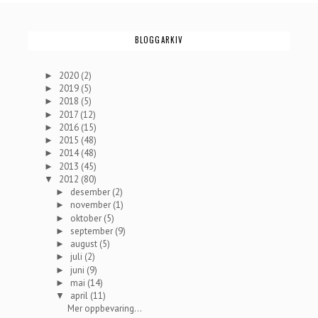
BLOGGARKIV
2020
(2)
►
2019
(5)
►
2018
(5)
►
2017
(12)
►
2016
(15)
►
2015
(48)
►
2014
(48)
►
2013
(45)
►
2012
(80)
▼
desember
(2)
►
november
(1)
►
oktober
(5)
►
september
(9)
►
august
(5)
►
juli
(2)
►
juni
(9)
►
mai
(14)
►
april
(11)
▼
Mer oppbevaring...