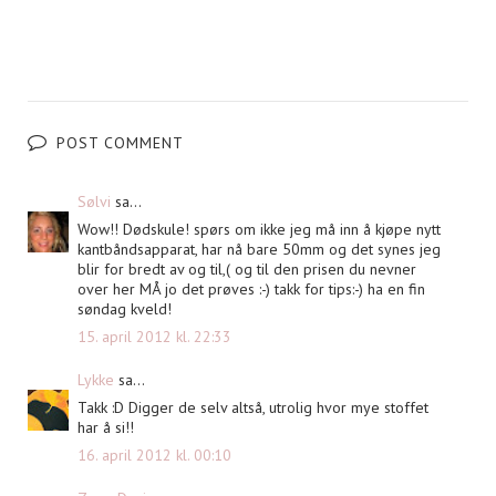
POST COMMENT
Sølvi
sa...
Wow!! Dødskule! spørs om ikke jeg må inn å kjøpe nytt
kantbåndsapparat, har nå bare 50mm og det synes jeg
blir for bredt av og til,( og til den prisen du nevner
over her MÅ jo det prøves :-) takk for tips:-) ha en fin
søndag kveld!
15. april 2012 kl. 22:33
Lykke
sa...
Takk :D Digger de selv altså, utrolig hvor mye stoffet
har å si!!
16. april 2012 kl. 00:10