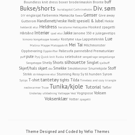
buff
Boundless knit dress
boxer
broderimaskin
Bronte
Bukse/shorts
Div. søm
bursdagstol
Cathrineholm
Genser
englesjal
Farbenmix Mamacita
Give away
DIY
fleece
Handlenett/veske
Heilt spesiell & Jubel
Gutterom
Hekle
Heldress
Hooked zpagetti
heklenål etui
herzdame
Hettejakke
Interiør
Jakke
Hårbånd
Janome 350 e
julegavetips
ipad etui
Lue
Kostyme
Lappeteknikk
kimono
kongekappe
kosedyr
kåpe
Mei Tai
Milchmonster
Malina
Mappe
Matoppskrift
Oppbevaring
Pallesofa
pannebånd
Prematurklær
Oppskrifter
pute
selebukse
puff
Pysj
Quick knit
Ruska
sengedrage
sengeslange
silhouette
Shorts
Singlet
Shelly
Sengeteppe
sjalbuff
Skjerf/hals
skjørt
Smekke
Stoff
Smokkesnor
Snurrekjole
sko
Strikk
Stunning Rosy
Sy til hunden
Syrom
strikkepinne etui
tantetøy
T-shirt
tights
Tilda
Sytips
Timeless and cozy
triangle
Tunika/kjole
Tutorial
Tøfler
neckwarmer
Truse
Voksen
Vognpose
Undertøy
utkledning
Vatteppe
Vest
Voksenklær
Votter
zpagetti
Theme Designed and Coded by
Vefio Themes