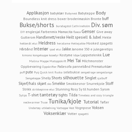
Applikasjon
Body
babyklær
Babyteppe
Babynest
buff
Boundless knit dress
boxer
broderimaskin
Bronte
Bukse/shorts
Div. søm
bursdagstol
Cathrineholm
Genser
englesjal
Farbenmix Mamacita
Give away
DIY
fleece
Handlenett/veske
Heilt spesiell & Jubel
Gutterom
Hekle
Heldress
Hooked zpagetti
heklenål etui
herzdame
Hettejakke
Interiør
Jakke
Hårbånd
Janome 350 e
julegavetips
ipad etui
Lue
Kostyme
Lappeteknikk
kimono
kongekappe
kosedyr
kåpe
Mei Tai
Milchmonster
Malina
Mappe
Matoppskrift
Oppbevaring
Pallesofa
pannebånd
Prematurklær
Oppskrifter
pute
selebukse
puff
Pysj
Quick knit
Ruska
sengedrage
sengeslange
silhouette
Shorts
Singlet
Shelly
Sengeteppe
sjalbuff
Skjerf/hals
skjørt
Smekke
Stoff
Smokkesnor
Snurrekjole
sko
Strikk
Stunning Rosy
Sy til hunden
Syrom
strikkepinne etui
tantetøy
T-shirt
tights
Tilda
Sytips
Timeless and cozy
triangle
Tunika/kjole
Tutorial
Tøfler
neckwarmer
Truse
Voksen
Vognpose
Undertøy
utkledning
Vatteppe
Vest
Voksenklær
Votter
zpagetti