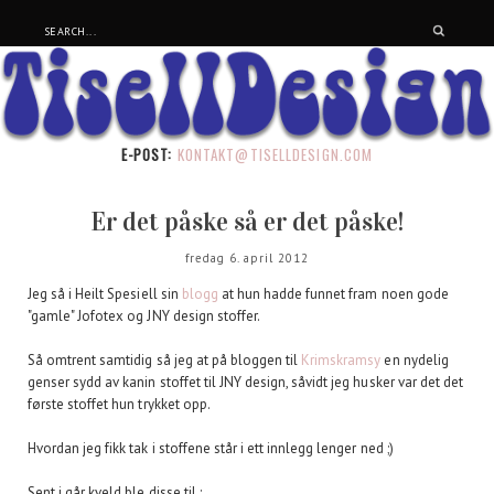
E-POST:
KONTAKT@TISELLDESIGN.COM
Er det påske så er det påske!
fredag 6. april 2012
Jeg så i Heilt Spesiell sin
blogg
at hun hadde funnet fram noen gode
"gamle" Jofotex og JNY design stoffer.
Så omtrent samtidig så jeg at på bloggen til
Krimskramsy
en nydelig
genser sydd av kanin stoffet til JNY design, såvidt jeg husker var det det
første stoffet hun trykket opp.
Hvordan jeg fikk tak i stoffene står i ett innlegg lenger ned ;)
Sent i går kveld ble disse til :