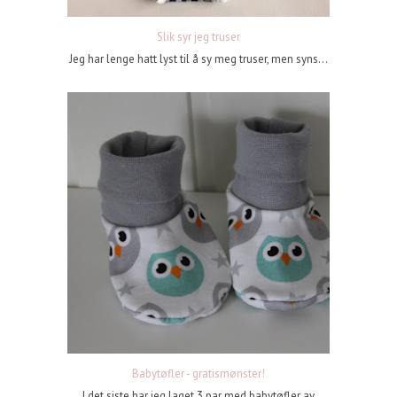
Slik syr jeg truser
Jeg har lenge hatt lyst til å sy meg truser, men syns...
Babytøfler - gratismønster!
I det siste har jeg laget 3 par med babytøfler av