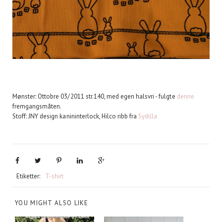
Mønster: Ottobre 03/2011 str.140, med egen halsvri - fulgte
denne
fremgangsmåten.
Stoff: JNY design kanininterlock, Hilco ribb fra
Sydilla
Etiketter:
T-shirt
YOU MIGHT ALSO LIKE