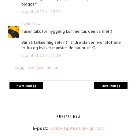
bloggar!
7. april 2012 kl. 19:21
Lykke
sa...
Tusen takk for hyggelig kommentar, den varmet :)
Blir så takknemlig selv når andre skriver hvor stoffene
er fra og hvilket mønster de har brukt :D
7. april 2012 kl. 21:29
Legg inn en kommentar
Nyere innlegg
Eldre innlegg
KONTAKT MEG
E-post:
kontakt@tiselldesign.com