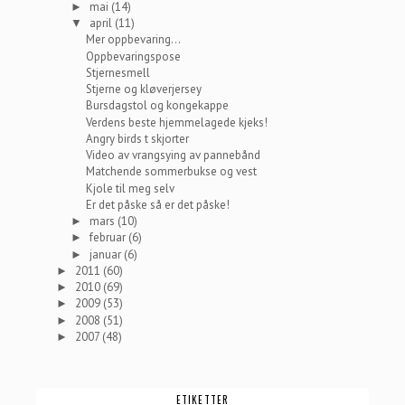
mai
(14)
►
april
(11)
▼
Mer oppbevaring...
Oppbevaringspose
Stjernesmell
Stjerne og kløverjersey
Bursdagstol og kongekappe
Verdens beste hjemmelagede kjeks!
Angry birds t skjorter
Video av vrangsying av pannebånd
Matchende sommerbukse og vest
Kjole til meg selv
Er det påske så er det påske!
mars
(10)
►
februar
(6)
►
januar
(6)
►
2011
(60)
►
2010
(69)
►
2009
(53)
►
2008
(51)
►
2007
(48)
►
ETIKETTER