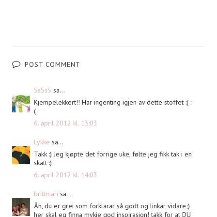
POST COMMENT
SsSsS
sa...
Kjempelekkert!! Har ingenting igjen av dette stoffet :( :
(
6. april 2012 kl. 13:03
Lykke
sa...
Takk :) Jeg kjøpte det forrige uke, følte jeg fikk tak i en
skatt :)
6. april 2012 kl. 14:03
brittmari
sa...
Åh, du er grei som forklarar så godt og linkar vidare;)
her skal eg finna mykje god inspirasjon! takk for at DU