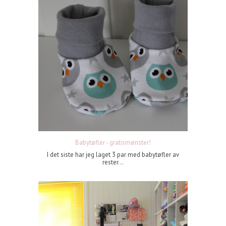
Babytøfler - gratismønster!
I det siste har jeg laget 3 par med babytøfler av
rester...