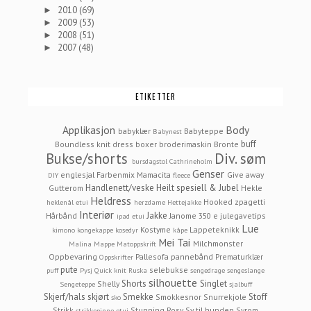
2010
(69)
►
2009
(53)
►
2008
(51)
►
2007
(48)
►
ETIKETTER
Applikasjon
Body
babyklær
Babyteppe
Babynest
buff
Boundless knit dress
boxer
broderimaskin
Bronte
Bukse/shorts
Div. søm
bursdagstol
Cathrineholm
Genser
englesjal
Farbenmix Mamacita
Give away
DIY
fleece
Handlenett/veske
Heilt spesiell & Jubel
Gutterom
Hekle
Heldress
Hooked zpagetti
heklenål etui
herzdame
Hettejakke
Interiør
Jakke
Hårbånd
Janome 350 e
julegavetips
ipad etui
Lue
Kostyme
Lappeteknikk
kimono
kongekappe
kosedyr
kåpe
Mei Tai
Milchmonster
Malina
Mappe
Matoppskrift
Oppbevaring
Pallesofa
pannebånd
Prematurklær
Oppskrifter
pute
selebukse
puff
Pysj
Quick knit
Ruska
sengedrage
sengeslange
silhouette
Shorts
Singlet
Shelly
Sengeteppe
sjalbuff
Skjerf/hals
skjørt
Smekke
Stoff
Smokkesnor
Snurrekjole
sko
Strikk
Stunning Rosy
Sy til hunden
Syrom
strikkepinne etui