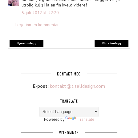
utrolig kul :) Ha en fin kveld videre!
5. juli 2012 kl. 22:20
Legg inn en kommentar
Nyere innlegg
Eldre innlegg
KONTAKT MEG
E-post:
kontakt@tiselldesign.com
TRANSLATE
Powered by
Translate
VELKOMMEN