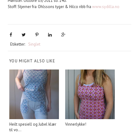
Mønster: Ottobre 03/2011 str. 140.
Stoff: Stjerner fra Ohlssons tyger & Hilco ribb fra
www.sydilla.no
Etiketter:
Singlet
YOU MIGHT ALSO LIKE
Heilt spesiell og Jubel klær
Vinnerlykke!
til vo...