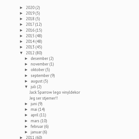
2020
(2)
►
2019
(5)
►
2018
(5)
►
2017
(12)
►
2016
(15)
►
2015
(48)
►
2014
(48)
►
2013
(45)
►
2012
(80)
▼
desember
(2)
►
november
(1)
►
oktober
(5)
►
september
(9)
►
august
(5)
►
juli
(2)
▼
Jack Sparrow lego vinyldekor
Jeg ser stjerner!!
juni
(9)
►
mai
(14)
►
april
(11)
►
mars
(10)
►
februar
(6)
►
januar
(6)
►
2011
(60)
►