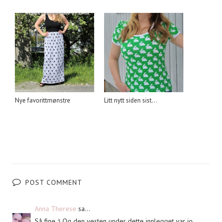
Nye favorittmønstre
Litt nytt siden sist...
POST COMMENT
Anna Therese
sa...
Så fine :) Og den vesten under dette innlegget var jo