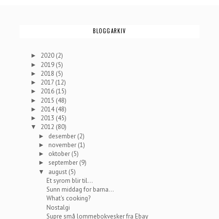
BLOGGARKIV
2020
(2)
►
2019
(5)
►
2018
(5)
►
2017
(12)
►
2016
(15)
►
2015
(48)
►
2014
(48)
►
2013
(45)
►
2012
(80)
▼
desember
(2)
►
november
(1)
►
oktober
(5)
►
september
(9)
►
august
(5)
▼
Et syrom blir til...
Sunn middag for barna...
What's cooking?
Nostalgi
Supre små lommebokvesker fra Ebay