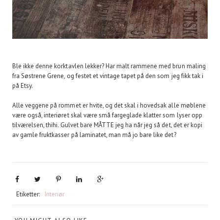
Ble ikke denne korktavlen lekker? Har malt rammene med brun maling
fra Søstrene Grene, og festet et vintage tapet på den som jeg fikk tak i
på Etsy.
Alle veggene på rommet er hvite, og det skal i hovedsak alle møblene
være også, interiøret skal være små fargeglade klatter som lyser opp
tilværelsen, thihi. Gulvet bare MÅTTE jeg ha når jeg så det, det er kopi
av gamle fruktkasser på laminatet, man må jo bare like det?
Etiketter:
Interiør