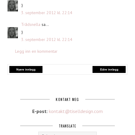
:)
3. september 2012 kl. 22:14
Trådsnella
sa...
:)
3. september 2012 kl. 22:14
Legg inn en kommentar
Nyere innlegg
Eldre innlegg
KONTAKT MEG
E-post:
kontakt@tiselldesign.com
TRANSLATE