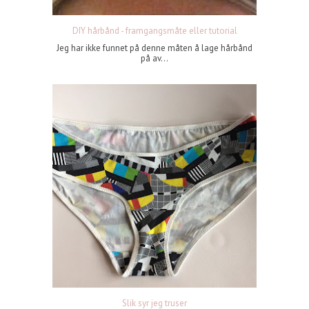
DIY hårbånd - framgangsmåte eller tutorial
Jeg har ikke funnet på denne måten å lage hårbånd
på av...
Slik syr jeg truser