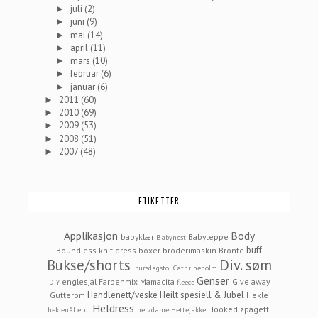
juli
(2)
►
juni
(9)
►
mai
(14)
►
april
(11)
►
mars
(10)
►
februar
(6)
►
januar
(6)
►
2011
(60)
►
2010
(69)
►
2009
(53)
►
2008
(51)
►
2007
(48)
►
ETIKETTER
Applikasjon
Body
babyklær
Babyteppe
Babynest
buff
Boundless knit dress
boxer
broderimaskin
Bronte
Bukse/shorts
Div. søm
bursdagstol
Cathrineholm
Genser
englesjal
Farbenmix Mamacita
Give away
DIY
fleece
Handlenett/veske
Heilt spesiell & Jubel
Gutterom
Hekle
Heldress
Hooked zpagetti
heklenål etui
herzdame
Hettejakke