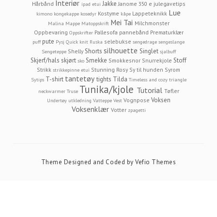
Interiør
Jakke
Hårbånd
Janome 350 e
julegavetips
ipad etui
Lue
Kostyme
Lappeteknikk
kimono
kongekappe
kosedyr
kåpe
Mei Tai
Milchmonster
Malina
Mappe
Matoppskrift
Oppbevaring
Pallesofa
pannebånd
Prematurklær
Oppskrifter
pute
selebukse
puff
Pysj
Quick knit
Ruska
sengedrage
sengeslange
silhouette
Shorts
Singlet
Shelly
Sengeteppe
sjalbuff
Skjerf/hals
skjørt
Smekke
Stoff
Smokkesnor
Snurrekjole
sko
Strikk
Stunning Rosy
Sy til hunden
Syrom
strikkepinne etui
tantetøy
T-shirt
tights
Tilda
Sytips
Timeless and cozy
triangle
Tunika/kjole
Tutorial
Tøfler
neckwarmer
Truse
Voksen
Vognpose
Undertøy
utkledning
Vatteppe
Vest
Voksenklær
Votter
zpagetti
Theme Designed and Coded by
Vefio Themes