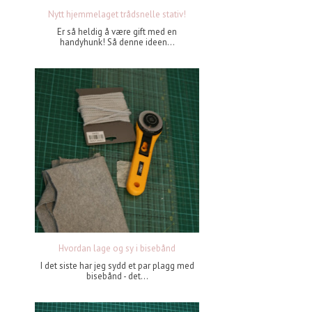
Nytt hjemmelaget trådsnelle stativ!
Er så heldig å være gift med en
handyhunk! Så denne ideen...
Hvordan lage og sy i bisebånd
I det siste har jeg sydd et par plagg med
bisebånd - det...