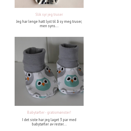
Slik syr jeg truser
Jeg har lenge hatt lyst til å sy meg truser,
men syns...
Babytøfler - gratismønster!
I det siste har jeg laget 3 par med
babytøfler av rester...