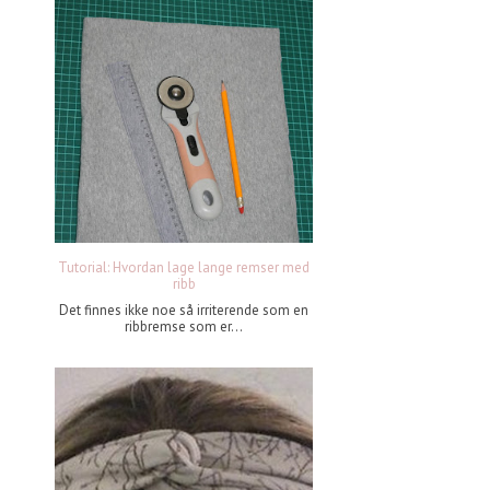
Tutorial: Hvordan lage lange remser med
ribb
Det finnes ikke noe så irriterende som en
ribbremse som er...