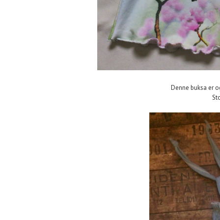
Denne buksa er ogs
St