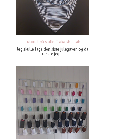
Tutorial på sjalbuff aka sheetah
Jeg skulle lage den siste julegaven og da
tenkte jeg...