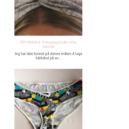
DIY hårbånd - framgangsmåte eller
tutorial
Jeg har ikke funnet på denne måten å lage
hårbånd på av...