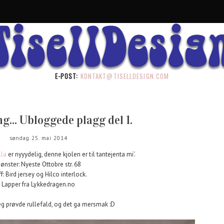
E-POST:
KONTAKT@TISELLDESIGN.COM
g... Ubloggede plagg del 1.
søndag 25. mai 2014
lla
er nyyydelig, denne kjolen er til tantejenta mi'.
ønster: Nyeste Ottobre str. 68
f: Bird jersey og Hilco interlock.
Lapper fra Lykkedragen.no
eg prøvde rullefald, og det ga mersmak :D