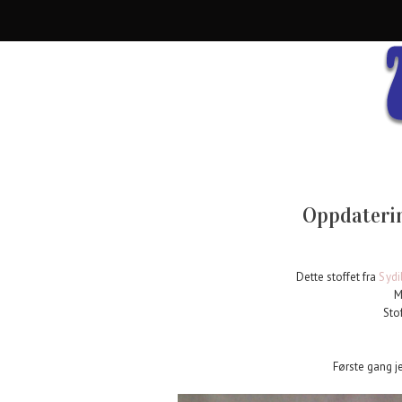
Oppdaterin
Dette stoffet fra
Sydi
M
Stof
Første gang j