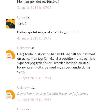
Men jag ger det ett försök. :)
3. januar 2015 kl. 07:07
Lykke
sa...
Takk :)
Dette skjørtet er ganske lett å sy, go for it!
4. januar 2015 kl. 19:49
Unknown
sa...
Hei;) Nydelig skjørt du har sydd. Jeg falt for det med
en gang. Men jeg får ikke til å bestille mønstret.. Ikke
skjønner jeg tysk heller. Hvordan bestilte du det?
Forøvrig en flott side med mye spennende du har
sydd.
11. april 2015 kl. 19:31
Unknown
sa...
Denne kommentaren har blitt fjernet av forfatteren.
11. april 2015 kl. 19:32
Lykke
sa...