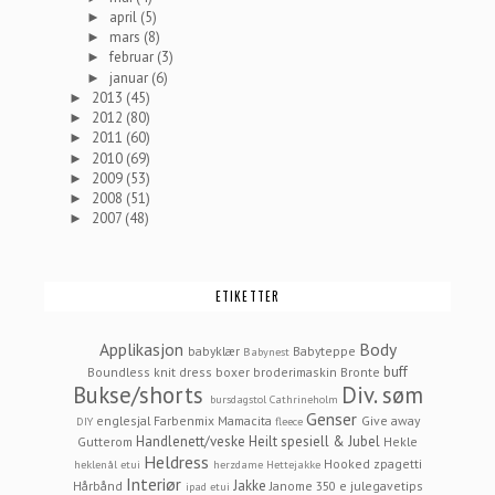
april
(5)
►
mars
(8)
►
februar
(3)
►
januar
(6)
►
2013
(45)
►
2012
(80)
►
2011
(60)
►
2010
(69)
►
2009
(53)
►
2008
(51)
►
2007
(48)
►
ETIKETTER
Applikasjon
Body
babyklær
Babyteppe
Babynest
buff
Boundless knit dress
boxer
broderimaskin
Bronte
Bukse/shorts
Div. søm
bursdagstol
Cathrineholm
Genser
englesjal
Farbenmix Mamacita
Give away
DIY
fleece
Handlenett/veske
Heilt spesiell & Jubel
Gutterom
Hekle
Heldress
Hooked zpagetti
heklenål etui
herzdame
Hettejakke
Interiør
Jakke
Hårbånd
Janome 350 e
julegavetips
ipad etui