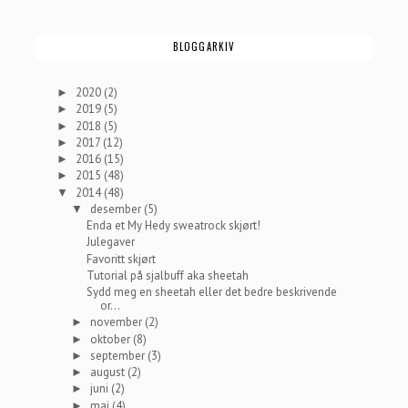
BLOGGARKIV
2020
(2)
►
2019
(5)
►
2018
(5)
►
2017
(12)
►
2016
(15)
►
2015
(48)
►
2014
(48)
▼
desember
(5)
▼
Enda et My Hedy sweatrock skjørt!
Julegaver
Favoritt skjørt
Tutorial på sjalbuff aka sheetah
Sydd meg en sheetah eller det bedre beskrivende
or...
november
(2)
►
oktober
(8)
►
september
(3)
►
august
(2)
►
juni
(2)
►
mai
(4)
►