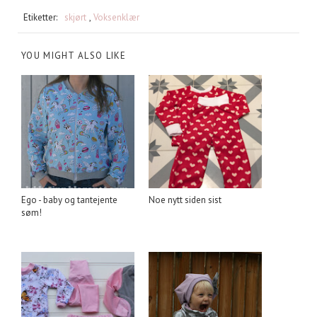
Etiketter:
skjørt
,
Voksenklær
YOU MIGHT ALSO LIKE
Ego - baby og tantejente
Noe nytt siden sist
søm!