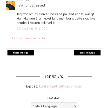
Takk for det Sissel!
Jeg tror om du skriver Tyskland på land at det skal gå.
Har ikke noe å si hvilket land man bor i, dette skal ikke
sendes i posten alikevel :b
27. april 2015 kl. 09:21
Legg inn en kommentar
Nyere innlegg
Eldre innlegg
KONTAKT MEG
E-post:
kontakt@tiselldesign.com
TRANSLATE