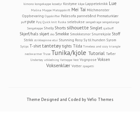
Lue
Kostyme
Lappeteknikk
kimono
kongekappe
kosedyr
kåpe
Mei Tai
Milchmonster
Malina
Mappe
Matoppskrift
Oppbevaring
Pallesofa
pannebånd
Prematurklær
Oppskrifter
pute
selebukse
puff
Pysj
Quick knit
Ruska
sengedrage
sengeslange
silhouette
Shorts
Singlet
Shelly
Sengeteppe
sjalbuff
Skjerf/hals
skjørt
Smekke
Stoff
Smokkesnor
Snurrekjole
sko
Strikk
Stunning Rosy
Sy til hunden
Syrom
strikkepinne etui
tantetøy
T-shirt
tights
Tilda
Sytips
Timeless and cozy
triangle
Tunika/kjole
Tutorial
Tøfler
neckwarmer
Truse
Voksen
Vognpose
Undertøy
utkledning
Vatteppe
Vest
Voksenklær
Votter
zpagetti
Theme Designed and Coded by
Vefio Themes