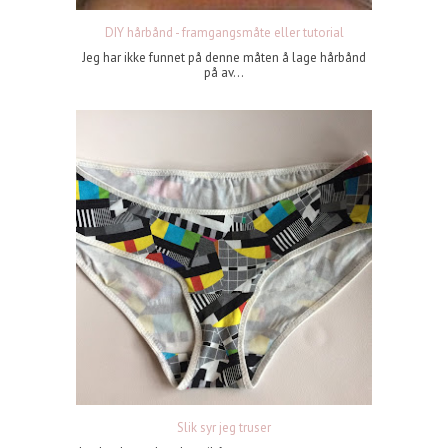
DIY hårbånd - framgangsmåte eller tutorial
Jeg har ikke funnet på denne måten å lage hårbånd
på av...
Slik syr jeg truser