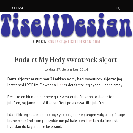
E-POST:
KONTAKT@TISELLDESIGN.COM
Enda et My Hedy sweatrock skjørt!
lørdag 27. desember 2014
Dette skjørtet er nummer 2 i rekken av My hedi sweatrock skjørtet jeg
lastet ned i PDF fra Dawanda.
Her
er det første jeg sydde i jeansjersey.
Bestilte en bit med sennepsgul sweater fra Frusopp to dager før
julaften, og jammen lå ikke stoffet i postkassa lille julaften!!
I dag fikk jeg satt meg ned og sydd det, denne gangen valgte jeg å lage
brune bisebånd som jeg sydde inn på baksiden.
Her
kan du finne ut
hvordan du lager egne bisebånd.