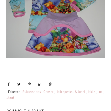
Etiketter:
Bukse/shorts
,
Genser
,
Heilt spesiell & Jubel
,
Jakke
,
Lue
,
skjørt
YOU MIGHT ALSO LIKE