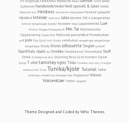
Genser
englesjal
Farbenmix Mamacita
Give away
DIY
fleece
Handlenett/veske
Heilt spesiell & Jubel
Gutterom
Hekle
Heldress
Hooked zpagetti
heklenål etui
herzdame
Hettejakke
Interiør
Jakke
Hårbånd
Janome 350 e
julegavetips
ipad etui
Lue
Kostyme
Lappeteknikk
kimono
kongekappe
kosedyr
kåpe
Mei Tai
Milchmonster
Malina
Mappe
Matoppskrift
Oppbevaring
Pallesofa
pannebånd
Prematurklær
Oppskrifter
pute
selebukse
puff
Pysj
Quick knit
Ruska
sengedrage
sengeslange
silhouette
Shorts
Singlet
Shelly
Sengeteppe
sjalbuff
Skjerf/hals
skjørt
Smekke
Stoff
Smokkesnor
Snurrekjole
sko
Strikk
Stunning Rosy
Sy til hunden
Syrom
strikkepinne etui
tantetøy
T-shirt
tights
Tilda
Sytips
Timeless and cozy
triangle
Tunika/kjole
Tutorial
Tøfler
neckwarmer
Truse
Voksen
Vognpose
Undertøy
utkledning
Vatteppe
Vest
Voksenklær
Votter
zpagetti
Theme Designed and Coded by
Vefio Themes