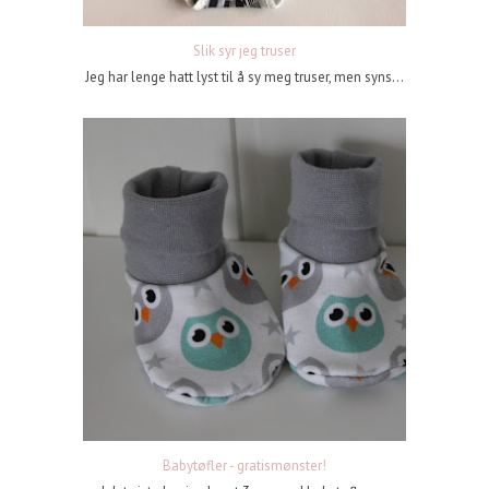
Slik syr jeg truser
Jeg har lenge hatt lyst til å sy meg truser, men syns...
Babytøfler - gratismønster!