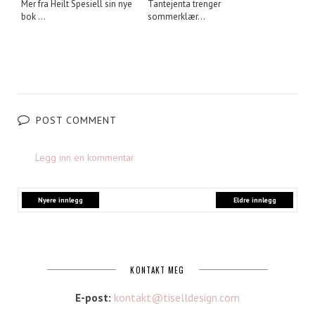
Mer fra Heilt Spesiell sin nye
Tantejenta trenger
bok ...
sommerklær...
POST COMMENT
Legg inn en kommentar
Nyere innlegg
Eldre innlegg
KONTAKT MEG
E-post:
kontakt@tiselldesign.com