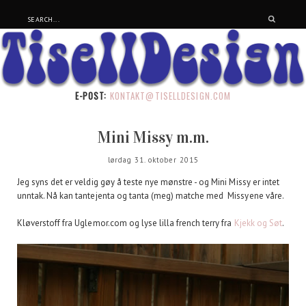
E-POST:
KONTAKT@TISELLDESIGN.COM
Mini Missy m.m.
lørdag 31. oktober 2015
Jeg syns det er veldig gøy å teste nye mønstre - og Mini Missy er intet
unntak. Nå kan tantejenta og tanta (meg) matche med Missyene våre.
Kløverstoff fra Uglemor.com og lyse lilla french terry fra
Kjekk og Søt
.