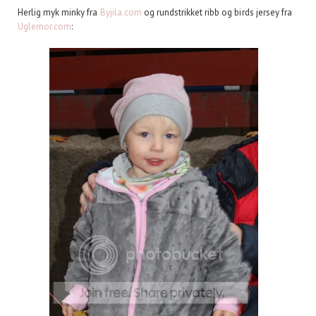
Herlig myk minky fra
Byjila.com
og rundstrikket ribb og birds jersey fra
Uglemor.com
: