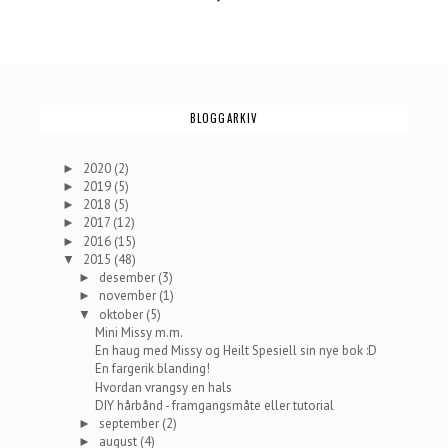
BLOGGARKIV
2020
(2)
►
2019
(5)
►
2018
(5)
►
2017
(12)
►
2016
(15)
►
2015
(48)
▼
desember
(3)
►
november
(1)
►
oktober
(5)
▼
Mini Missy m.m.
En haug med Missy og Heilt Spesiell sin nye bok :D
En fargerik blanding!
Hvordan vrangsy en hals
DIY hårbånd - framgangsmåte eller tutorial
september
(2)
►
august
(4)
►