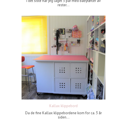
I det siste har jeg laget 3 par med babytøfler av
rester...
Kallax klippebord
Da de fine Kallax klippebordene kom for ca. 3 år
siden...