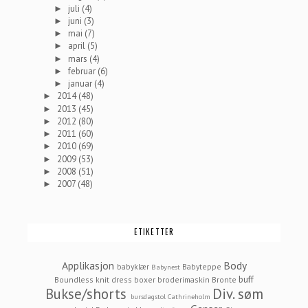
juli
(4)
►
juni
(3)
►
mai
(7)
►
april
(5)
►
mars
(4)
►
februar
(6)
►
januar
(4)
►
2014
(48)
►
2013
(45)
►
2012
(80)
►
2011
(60)
►
2010
(69)
►
2009
(53)
►
2008
(51)
►
2007
(48)
►
ETIKETTER
Applikasjon
Body
babyklær
Babyteppe
Babynest
buff
Boundless knit dress
boxer
broderimaskin
Bronte
Bukse/shorts
Div. søm
bursdagstol
Cathrineholm