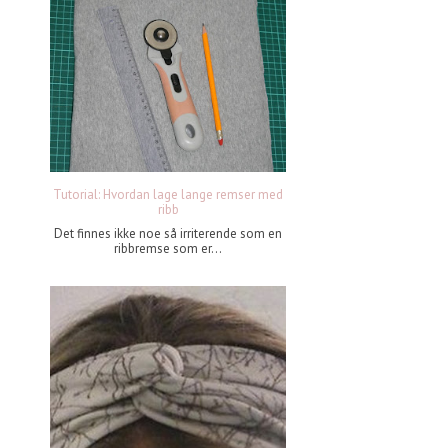
Tutorial: Hvordan lage lange remser med
ribb
Det finnes ikke noe så irriterende som en
ribbremse som er...