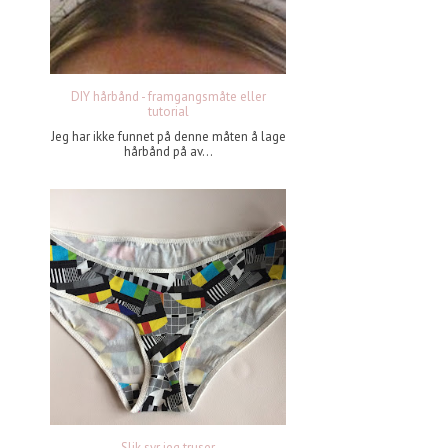
DIY hårbånd - framgangsmåte eller
tutorial
Jeg har ikke funnet på denne måten å lage
hårbånd på av...
Slik syr jeg truser