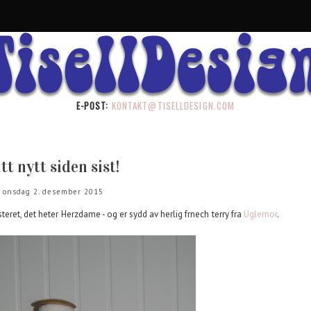
E-POST:
KONTAKT@TISELLDESIGN.COM
tt nytt siden sist!
onsdag 2. desember 2015
ret, det heter Herzdame - og er sydd av herlig frnech terry fra
Uglemor
.