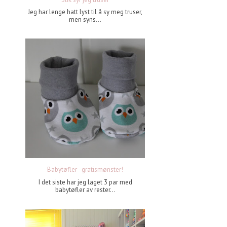
Jeg har lenge hatt lyst til å sy meg truser,
men syns...
Babytøfler - gratismønster!
I det siste har jeg laget 3 par med
babytøfler av rester...