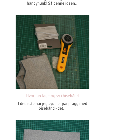
handyhunk! Så denne ideen...
Hvordan lage og sy i bisebånd
I det siste har jeg sydd et par plagg med
bisebånd - det...