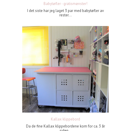
Babytøfler - gratismønster!
I det siste har jeg laget 3 par med babytøfler av
rester...
Kallax klippebord
Da de fine Kallax klippebordene kom for ca. 3 år
siden...