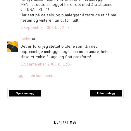
MEN - til dette innlegget hører det med å si at luene
var KNALLKULE!
Har sett på de selv, og planlegger å teste de ut nå når
høsten og vinteren tar til for fullt!
7. september 2008 kl. 22:17
Lykke
sa...
Det er fordi jeg slettet bildene som lå i det
opprinnelige innlegget, og la inn noen andre, hehe. Ja,
disse er enkle å lage, og flott passform!
12. september 2008 kl. 12:33
Legg inn en kommentar
Nyere innlegg
Eldre innlegg
KONTAKT MEG