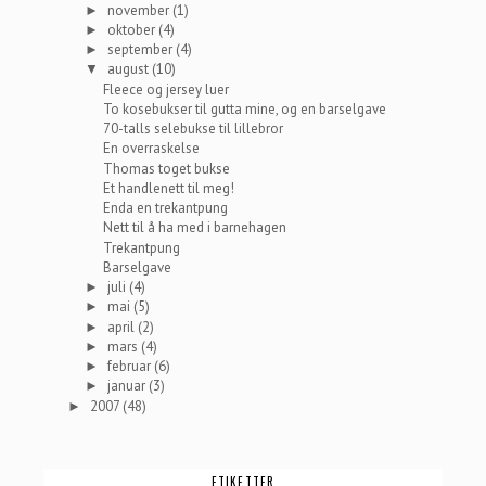
november
(1)
►
oktober
(4)
►
september
(4)
►
august
(10)
▼
Fleece og jersey luer
To kosebukser til gutta mine, og en barselgave
70-talls selebukse til lillebror
En overraskelse
Thomas toget bukse
Et handlenett til meg!
Enda en trekantpung
Nett til å ha med i barnehagen
Trekantpung
Barselgave
juli
(4)
►
mai
(5)
►
april
(2)
►
mars
(4)
►
februar
(6)
►
januar
(3)
►
2007
(48)
►
ETIKETTER