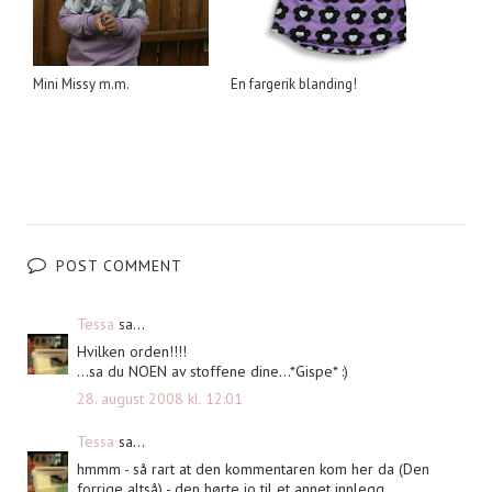
Mini Missy m.m.
En fargerik blanding!
POST COMMENT
Tessa
sa...
Hvilken orden!!!!
...sa du NOEN av stoffene dine...*Gispe* :)
28. august 2008 kl. 12:01
Tessa
sa...
hmmm - så rart at den kommentaren kom her da (Den
forrige altså) - den hørte jo til et annet innlegg...