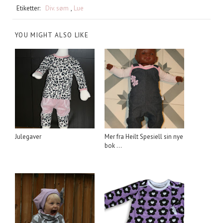
Etiketter:
Div. søm
,
Lue
YOU MIGHT ALSO LIKE
Julegaver
Mer fra Heilt Spesiell sin nye
bok ...