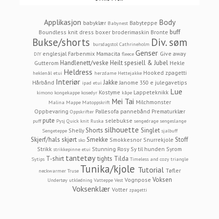
Applikasjon
Body
babyklær
Babyteppe
Babynest
buff
Boundless knit dress
boxer
broderimaskin
Bronte
Bukse/shorts
Div. søm
bursdagstol
Cathrineholm
Genser
englesjal
Farbenmix Mamacita
Give away
DIY
fleece
Handlenett/veske
Heilt spesiell & Jubel
Gutterom
Hekle
Heldress
Hooked zpagetti
heklenål etui
herzdame
Hettejakke
Interiør
Jakke
Hårbånd
Janome 350 e
julegavetips
ipad etui
Lue
Kostyme
Lappeteknikk
kimono
kongekappe
kosedyr
kåpe
Mei Tai
Milchmonster
Malina
Mappe
Matoppskrift
Oppbevaring
Pallesofa
pannebånd
Prematurklær
Oppskrifter
pute
selebukse
puff
Pysj
Quick knit
Ruska
sengedrage
sengeslange
silhouette
Shorts
Singlet
Shelly
Sengeteppe
sjalbuff
Skjerf/hals
skjørt
Smekke
Stoff
Smokkesnor
Snurrekjole
sko
Strikk
Stunning Rosy
Sy til hunden
Syrom
strikkepinne etui
tantetøy
T-shirt
tights
Tilda
Sytips
Timeless and cozy
triangle
Tunika/kjole
Tutorial
Tøfler
neckwarmer
Truse
Voksen
Vognpose
Undertøy
utkledning
Vatteppe
Vest
Voksenklær
Votter
zpagetti