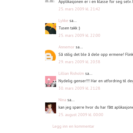
Applikasjonen er i en klasse for seg selv. 
25. mars 2009 kl. 21:42
Lykke
sa...
Tusen takk :)
25. mars 2009 kl. 22:00
Annemor
sa...
Så stilig det ble å dele opp ermene! Flin
29. mars 2009 kl. 20:38
Lillian Risholm
sa...
Nydelig genser!!! Har en utfordring til de
30. mars 2009 kl. 21:28
Nina
sa...
kan jeg spørre hvor du har fått aplikasjon
25. august 2009 kl. 00:00
Legg inn en kommentar