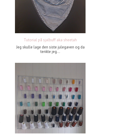
Tutorial på sjalbuff aka sheetah
Jeg skulle lage den siste julegaven og da
tenkte jeg...