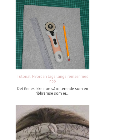
Tutorial: Hvordan lage lange remser med
ribb
Det finnes ikke noe så irriterende som en
ribbremse som er...