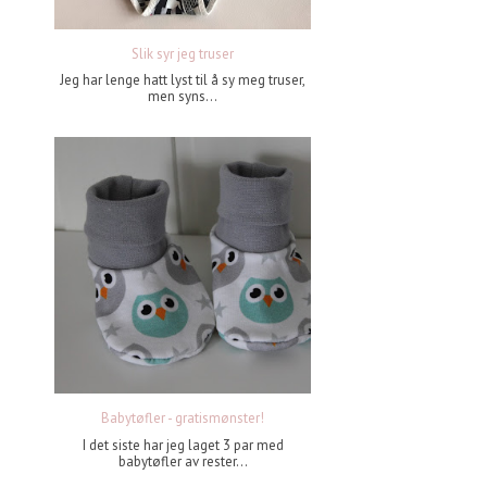
Slik syr jeg truser
Jeg har lenge hatt lyst til å sy meg truser,
men syns...
Babytøfler - gratismønster!
I det siste har jeg laget 3 par med
babytøfler av rester...