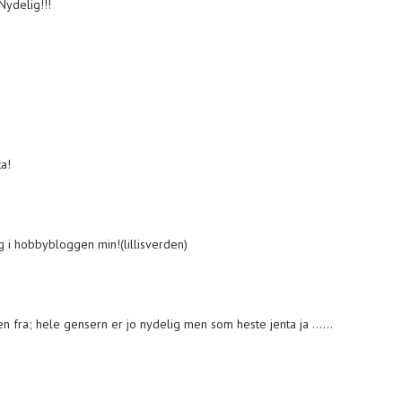
Nydelig!!!
ka!
g i hobbybloggen min!(lillisverden)
en fra; hele gensern er jo nydelig men som heste jenta ja ......