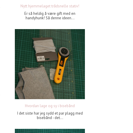
Nytt hjemmelaget trådsnelle stativ!
Er så heldig å være gift med en
handyhunk! Så denne ideen...
Hvordan lage og sy i bisebånd
I det siste har jeg sydd et par plagg med
bisebånd - det...