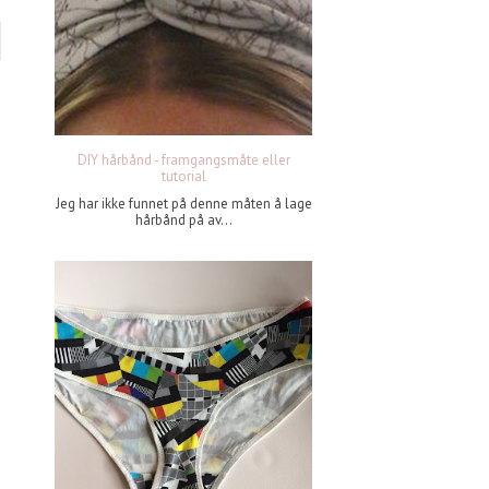
DIY hårbånd - framgangsmåte eller
tutorial
Jeg har ikke funnet på denne måten å lage
hårbånd på av...