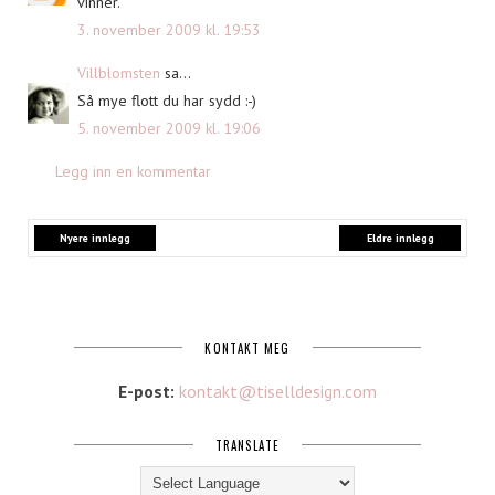
vinner.
3. november 2009 kl. 19:53
Villblomsten
sa...
Så mye flott du har sydd :-)
5. november 2009 kl. 19:06
Legg inn en kommentar
Nyere innlegg
Eldre innlegg
KONTAKT MEG
E-post:
kontakt@tiselldesign.com
TRANSLATE