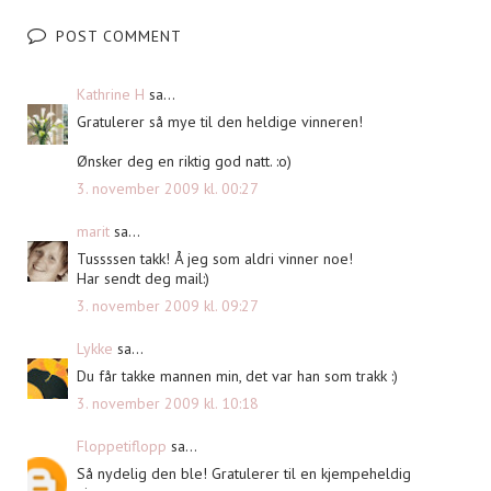
POST COMMENT
Kathrine H
sa...
Gratulerer så mye til den heldige vinneren!
Ønsker deg en riktig god natt. :o)
3. november 2009 kl. 00:27
marit
sa...
Tussssen takk! Å jeg som aldri vinner noe!
Har sendt deg mail:)
3. november 2009 kl. 09:27
Lykke
sa...
Du får takke mannen min, det var han som trakk :)
3. november 2009 kl. 10:18
Floppetiflopp
sa...
Så nydelig den ble! Gratulerer til en kjempeheldig