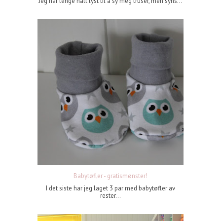
Jeg har lenge hatt lyst til å sy meg truser, men syns...
Babytøfler - gratismønster!
I det siste har jeg laget 3 par med babytøfler av
rester...