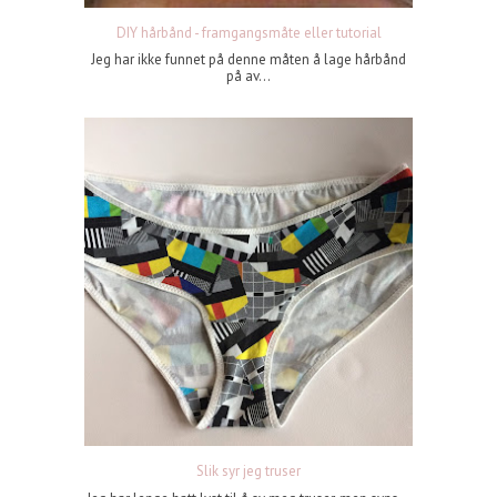
DIY hårbånd - framgangsmåte eller tutorial
Jeg har ikke funnet på denne måten å lage hårbånd
på av...
Slik syr jeg truser