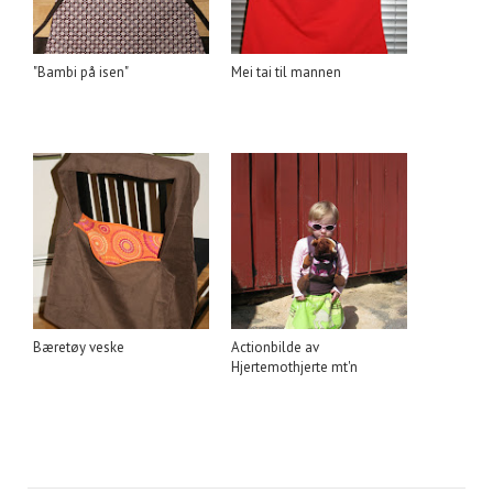
"Bambi på isen"
Mei tai til mannen
Bæretøy veske
Actionbilde av
Hjertemothjerte mt'n