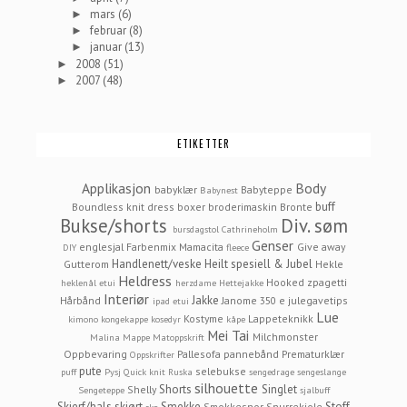
mars
(6)
►
februar
(8)
►
januar
(13)
►
2008
(51)
►
2007
(48)
►
ETIKETTER
Applikasjon
Body
babyklær
Babyteppe
Babynest
buff
Boundless knit dress
boxer
broderimaskin
Bronte
Bukse/shorts
Div. søm
bursdagstol
Cathrineholm
Genser
englesjal
Farbenmix Mamacita
Give away
DIY
fleece
Handlenett/veske
Heilt spesiell & Jubel
Gutterom
Hekle
Heldress
Hooked zpagetti
heklenål etui
herzdame
Hettejakke
Interiør
Jakke
Hårbånd
Janome 350 e
julegavetips
ipad etui
Lue
Kostyme
Lappeteknikk
kimono
kongekappe
kosedyr
kåpe
Mei Tai
Milchmonster
Malina
Mappe
Matoppskrift
Oppbevaring
Pallesofa
pannebånd
Prematurklær
Oppskrifter
pute
selebukse
puff
Pysj
Quick knit
Ruska
sengedrage
sengeslange
silhouette
Shorts
Singlet
Shelly
Sengeteppe
sjalbuff
Skjerf/hals
skjørt
Smekke
Stoff
Smokkesnor
Snurrekjole
sko