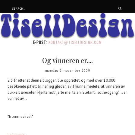
E-POST:
KONTAKT@TISELLDESIGN.COM
Og vinneren er....
mandag 2. november 2009
2,5 år etter at denne bloggen ble opprettet, og med over 10.000
besøkende på ett år, har jeg gleden av å kunne medele, at vinneren av
dukke bæreselen Hjertemothjerte mei taien "Elefant i solnedgang".... er
vunnet av...
*trommevirvel*
Landsverk
!