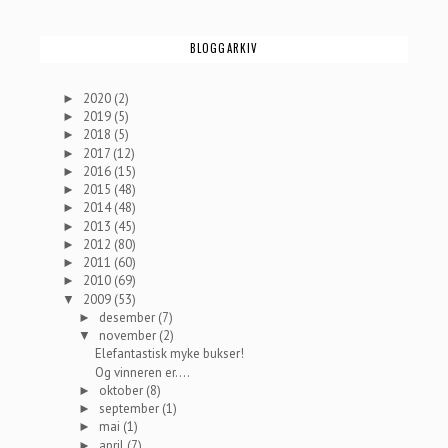
BLOGGARKIV
2020
(2)
►
2019
(5)
►
2018
(5)
►
2017
(12)
►
2016
(15)
►
2015
(48)
►
2014
(48)
►
2013
(45)
►
2012
(80)
►
2011
(60)
►
2010
(69)
►
2009
(53)
▼
desember
(7)
►
november
(2)
▼
Elefantastisk myke bukser!
Og vinneren er....
oktober
(8)
►
september
(1)
►
mai
(1)
►
april
(7)
►