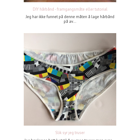
DIY hårbånd - framgangsmåte eller tutorial
Jeg har ikke funnet på denne måten å lage hårbånd
på av...
Slik syr jeg truser