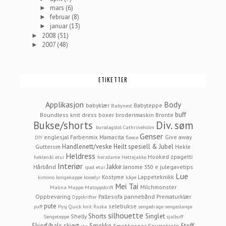
mars
(6)
►
februar
(8)
►
januar
(13)
►
2008
(51)
►
2007
(48)
►
ETIKETTER
Applikasjon
Body
babyklær
Babyteppe
Babynest
buff
Boundless knit dress
boxer
broderimaskin
Bronte
Bukse/shorts
Div. søm
bursdagstol
Cathrineholm
Genser
englesjal
Farbenmix Mamacita
Give away
DIY
fleece
Handlenett/veske
Heilt spesiell & Jubel
Gutterom
Hekle
Heldress
Hooked zpagetti
heklenål etui
herzdame
Hettejakke
Interiør
Jakke
Hårbånd
Janome 350 e
julegavetips
ipad etui
Lue
Kostyme
Lappeteknikk
kimono
kongekappe
kosedyr
kåpe
Mei Tai
Milchmonster
Malina
Mappe
Matoppskrift
Oppbevaring
Pallesofa
pannebånd
Prematurklær
Oppskrifter
pute
selebukse
puff
Pysj
Quick knit
Ruska
sengedrage
sengeslange
silhouette
Shorts
Singlet
Shelly
Sengeteppe
sjalbuff
Skjerf/hals
skjørt
Smekke
Stoff
Smokkesnor
Snurrekjole
sko