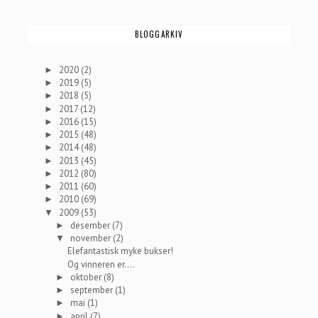
BLOGGARKIV
2020
(2)
►
2019
(5)
►
2018
(5)
►
2017
(12)
►
2016
(15)
►
2015
(48)
►
2014
(48)
►
2013
(45)
►
2012
(80)
►
2011
(60)
►
2010
(69)
►
2009
(53)
▼
desember
(7)
►
november
(2)
▼
Elefantastisk myke bukser!
Og vinneren er....
oktober
(8)
►
september
(1)
►
mai
(1)
►
april
(7)
►