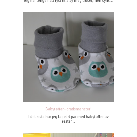
Jeg har lenge hatt lyst til å sy meg truser, men syns...
Babytøfler - gratismønster!
I det siste har jeg laget 3 par med babytøfler av
rester...