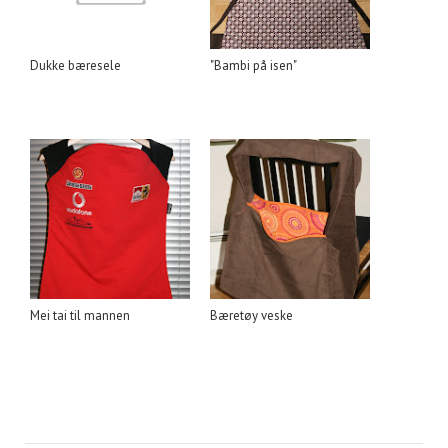
Dukke bæresele
"Bambi på isen"
Mei tai til mannen
Bæretøy veske