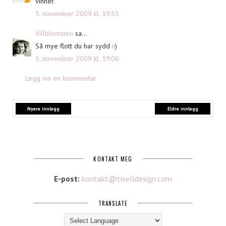
vinner.
3. november 2009 kl. 19:53
Villblomsten
sa...
Så mye flott du har sydd :-)
5. november 2009 kl. 19:06
Legg inn en kommentar
Nyere innlegg
Eldre innlegg
KONTAKT MEG
E-post:
kontakt@tiselldesign.com
TRANSLATE