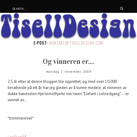
E-POST:
KONTAKT@TISELLDESIGN.COM
Og vinneren er....
mandag 2. november 2009
2,5 år etter at denne bloggen ble opprettet, og med over 10.000
besøkende på ett år, har jeg gleden av å kunne medele, at vinneren av
dukke bæreselen Hjertemothjerte mei taien "Elefant i solnedgang".... er
vunnet av...
*trommevirvel*
Landsverk
!