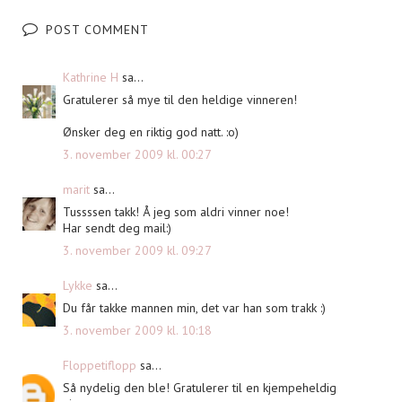
POST COMMENT
Kathrine H
sa...
Gratulerer så mye til den heldige vinneren!
Ønsker deg en riktig god natt. :o)
3. november 2009 kl. 00:27
marit
sa...
Tussssen takk! Å jeg som aldri vinner noe!
Har sendt deg mail:)
3. november 2009 kl. 09:27
Lykke
sa...
Du får takke mannen min, det var han som trakk :)
3. november 2009 kl. 10:18
Floppetiflopp
sa...
Så nydelig den ble! Gratulerer til en kjempeheldig