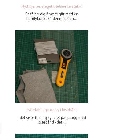
Nytt hjemmelaget trådsnelle stativ!
Er så heldig å være gift med en
handyhunk! Så denne ideen...
Hvordan lage og sy i bisebånd
I det siste har jeg sydd et par plagg med
bisebånd - det...