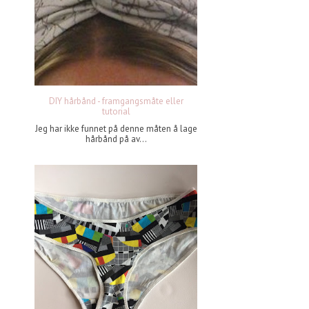
DIY hårbånd - framgangsmåte eller
tutorial
Jeg har ikke funnet på denne måten å lage
hårbånd på av...