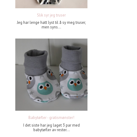
Slik syr jeg truser
Jeg har lenge hatt lyst til å sy meg truser,
men syns...
Babytøfler - gratismønster!
I det siste har jeg laget 3 par med
babytøfler av rester...