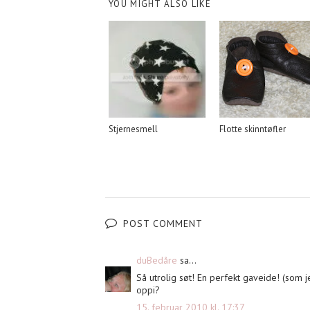
YOU MIGHT ALSO LIKE
Stjernesmell
Flotte skinntøfler
POST COMMENT
duBedåre
sa...
Så utrolig søt! En perfekt gaveide! (som je
oppi?
15. februar 2010 kl. 17:37