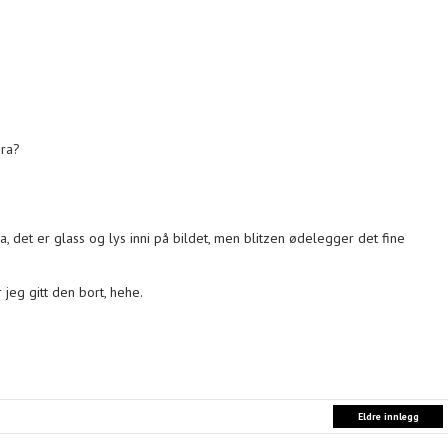
bra?
 ja, det er glass og lys inni på bildet, men blitzen ødelegger det fine
r jeg gitt den bort, hehe.
Eldre innlegg