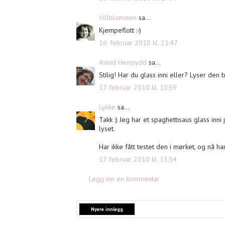
Villblomsten
sa...
Kjempeflott :-)
16. februar 2010 kl. 21:47
Astrid Hemsydd
sa...
Stilig! Har du glass inni eller? Lyser den 
17. februar 2010 kl. 10:59
Lykke
sa...
Takk :) Jeg har et spaghettisaus glass inni
lyset.
Har ikke fått testet den i mørket, og nå ha
17. februar 2010 kl. 13:54
Legg inn en kommentar
Nyere innlegg