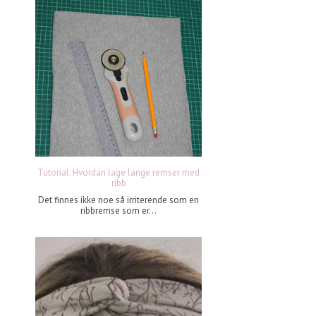
Tutorial: Hvordan lage lange remser med
ribb
Det finnes ikke noe så irriterende som en
ribbremse som er...