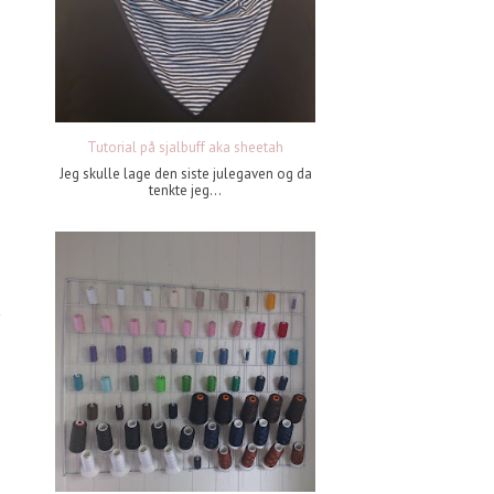
Tutorial på sjalbuff aka sheetah
Jeg skulle lage den siste julegaven og da
tenkte jeg...