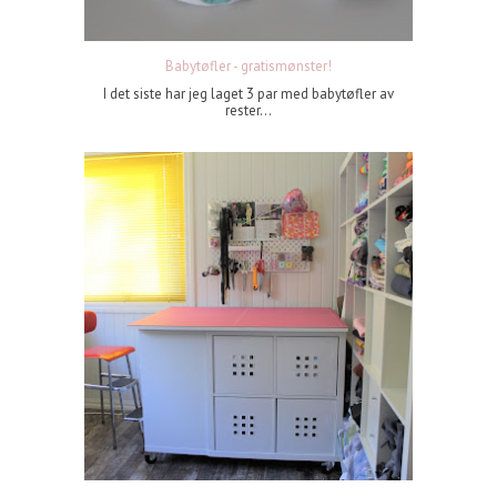
Babytøfler - gratismønster!
I det siste har jeg laget 3 par med babytøfler av
rester...