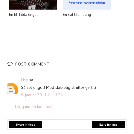
En til Tilda engel
En søt liten pung
POST COMMENT
Lise
sa...
Så søt engel! Med skikkelig strutteskjørt. :)
9. januar 2011 kl. 14:56
Legg inn en kommentar
Nyere innlegg
Eldre innlegg