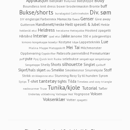
Applikasjon
Body
babyklær
Babyteppe
Babynest
buff
Boundless knit dress
boxer
broderimaskin
Bronte
Bukse/shorts
Div. søm
bursdagstol
Cathrineholm
Genser
englesjal
Farbenmix Mamacita
Give away
DIY
fleece
Handlenett/veske
Heilt spesiell & Jubel
Gutterom
Hekle
Heldress
Hooked zpagetti
heklenål etui
herzdame
Hettejakke
Interiør
Jakke
Hårbånd
Janome 350 e
julegavetips
ipad etui
Lue
Kostyme
Lappeteknikk
kimono
kongekappe
kosedyr
kåpe
Mei Tai
Milchmonster
Malina
Mappe
Matoppskrift
Oppbevaring
Pallesofa
pannebånd
Prematurklær
Oppskrifter
pute
selebukse
puff
Pysj
Quick knit
Ruska
sengedrage
sengeslange
silhouette
Shorts
Singlet
Shelly
Sengeteppe
sjalbuff
Skjerf/hals
skjørt
Smekke
Stoff
Smokkesnor
Snurrekjole
sko
Strikk
Stunning Rosy
Sy til hunden
Syrom
strikkepinne etui
tantetøy
T-shirt
tights
Tilda
Sytips
Timeless and cozy
triangle
Tunika/kjole
Tutorial
Tøfler
neckwarmer
Truse
Voksen
Vognpose
Undertøy
utkledning
Vatteppe
Vest
Voksenklær
Votter
zpagetti