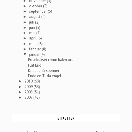
november
(3)
►
oktober
(3)
►
september
(5)
►
august
(4)
►
juli
(2)
►
juni
(5)
►
mai
(7)
►
april
(6)
►
mars
(6)
►
februar
(8)
►
januar
(4)
▼
Posebukser i brun babycord
Flat Eric
Knappehårspenner
Enda en Tilda engel
2010
(69)
►
2009
(53)
►
2008
(51)
►
2007
(48)
►
ETIKETTER