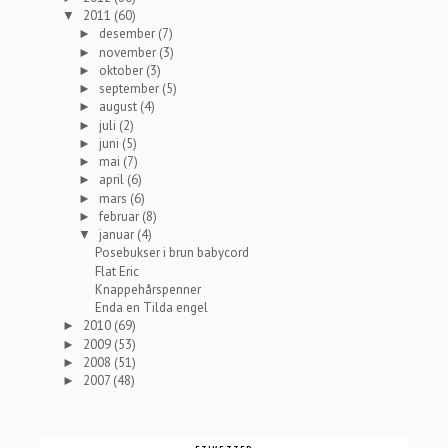
2011
(60)
▼
desember
(7)
►
november
(3)
►
oktober
(3)
►
september
(5)
►
august
(4)
►
juli
(2)
►
juni
(5)
►
mai
(7)
►
april
(6)
►
mars
(6)
►
februar
(8)
►
januar
(4)
▼
Posebukser i brun babycord
Flat Eric
Knappehårspenner
Enda en Tilda engel
2010
(69)
►
2009
(53)
►
2008
(51)
►
2007
(48)
►