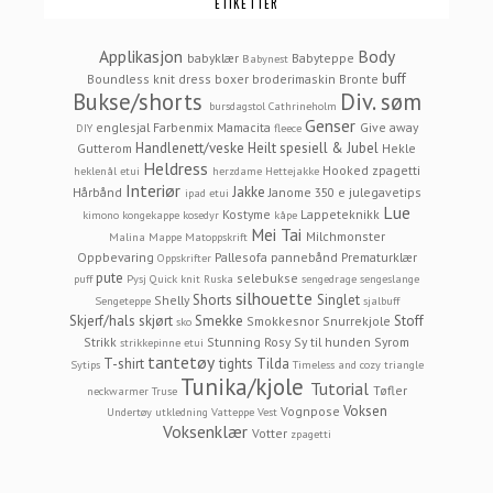
ETIKETTER
Applikasjon
Body
babyklær
Babyteppe
Babynest
buff
Boundless knit dress
boxer
broderimaskin
Bronte
Bukse/shorts
Div. søm
bursdagstol
Cathrineholm
Genser
englesjal
Farbenmix Mamacita
Give away
DIY
fleece
Handlenett/veske
Heilt spesiell & Jubel
Gutterom
Hekle
Heldress
Hooked zpagetti
heklenål etui
herzdame
Hettejakke
Interiør
Jakke
Hårbånd
Janome 350 e
julegavetips
ipad etui
Lue
Kostyme
Lappeteknikk
kimono
kongekappe
kosedyr
kåpe
Mei Tai
Milchmonster
Malina
Mappe
Matoppskrift
Oppbevaring
Pallesofa
pannebånd
Prematurklær
Oppskrifter
pute
selebukse
puff
Pysj
Quick knit
Ruska
sengedrage
sengeslange
silhouette
Shorts
Singlet
Shelly
Sengeteppe
sjalbuff
Skjerf/hals
skjørt
Smekke
Stoff
Smokkesnor
Snurrekjole
sko
Strikk
Stunning Rosy
Sy til hunden
Syrom
strikkepinne etui
tantetøy
T-shirt
tights
Tilda
Sytips
Timeless and cozy
triangle
Tunika/kjole
Tutorial
Tøfler
neckwarmer
Truse
Voksen
Vognpose
Undertøy
utkledning
Vatteppe
Vest
Voksenklær
Votter
zpagetti