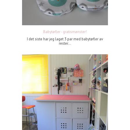
Babytøfler - gratismønster!
I det siste har jeg laget 3 par med babytøfler av
rester...