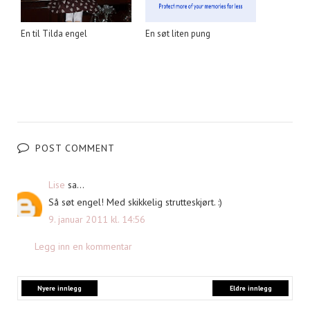
En til Tilda engel
En søt liten pung
POST COMMENT
Lise
sa...
Så søt engel! Med skikkelig strutteskjørt. :)
9. januar 2011 kl. 14:56
Legg inn en kommentar
Nyere innlegg
Eldre innlegg