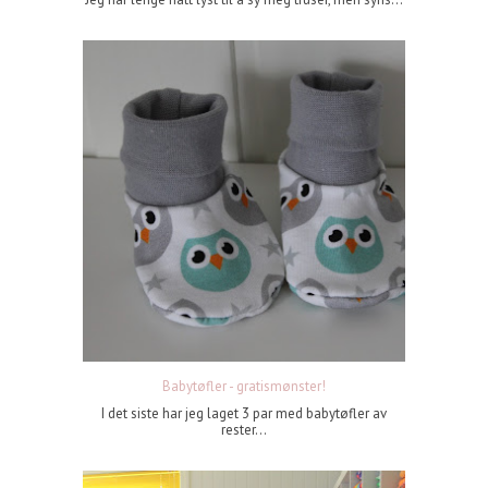
Babytøfler - gratismønster!
I det siste har jeg laget 3 par med babytøfler av
rester...