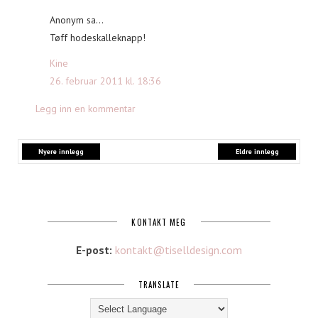
Anonym sa...
Tøff hodeskalleknapp!
Kine
26. februar 2011 kl. 18:36
Legg inn en kommentar
Nyere innlegg
Eldre innlegg
KONTAKT MEG
E-post:
kontakt@tiselldesign.com
TRANSLATE