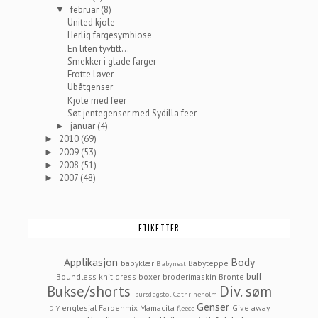
februar
(8)
▼
United kjole
Herlig fargesymbiose
En liten tyvtitt...
Smekker i glade farger
Frotte løver
Ubåtgenser
Kjole med feer
Søt jentegenser med Sydilla feer
januar
(4)
►
2010
(69)
►
2009
(53)
►
2008
(51)
►
2007
(48)
►
ETIKETTER
Applikasjon
Body
babyklær
Babyteppe
Babynest
buff
Boundless knit dress
boxer
broderimaskin
Bronte
Bukse/shorts
Div. søm
bursdagstol
Cathrineholm
Genser
englesjal
Farbenmix Mamacita
Give away
DIY
fleece