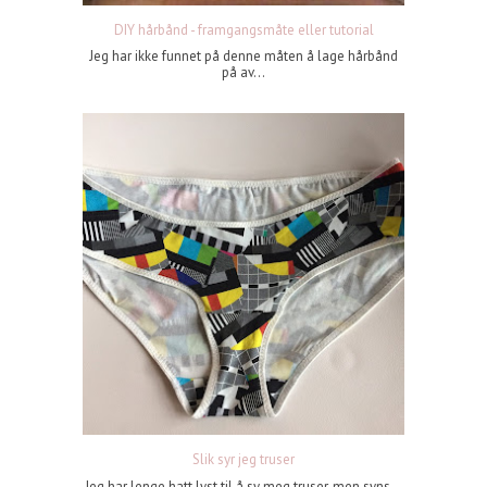
DIY hårbånd - framgangsmåte eller tutorial
Jeg har ikke funnet på denne måten å lage hårbånd
på av...
Slik syr jeg truser
Jeg har lenge hatt lyst til å sy meg truser, men syns...