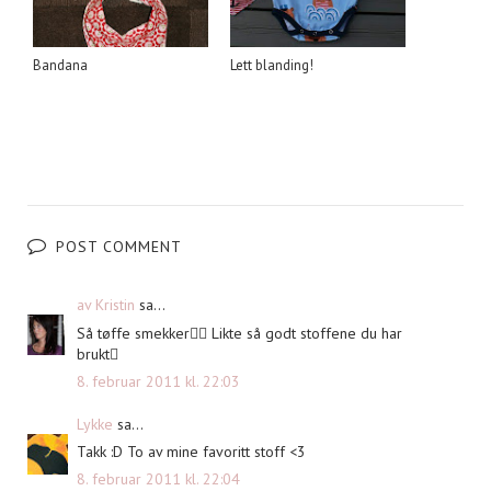
Bandana
Lett blanding!
POST COMMENT
av Kristin
sa...
Så tøffe smekker Likte så godt stoffene du har
brukt
8. februar 2011 kl. 22:03
Lykke
sa...
Takk :D To av mine favoritt stoff <3
8. februar 2011 kl. 22:04