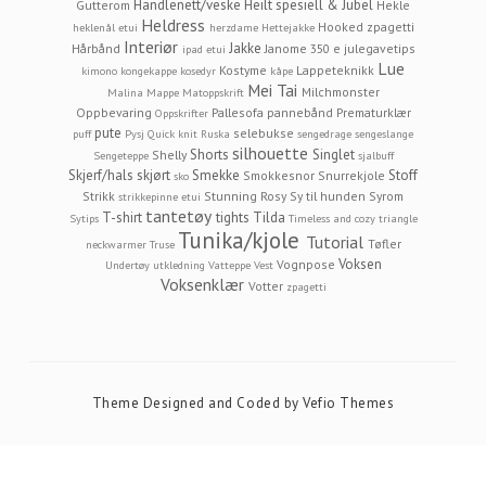
Handlenett/veske
Heilt spesiell & Jubel
Gutterom
Hekle
Heldress
Hooked zpagetti
heklenål etui
herzdame
Hettejakke
Interiør
Jakke
Hårbånd
Janome 350 e
julegavetips
ipad etui
Lue
Kostyme
Lappeteknikk
kimono
kongekappe
kosedyr
kåpe
Mei Tai
Milchmonster
Malina
Mappe
Matoppskrift
Oppbevaring
Pallesofa
pannebånd
Prematurklær
Oppskrifter
pute
selebukse
puff
Pysj
Quick knit
Ruska
sengedrage
sengeslange
silhouette
Shorts
Singlet
Shelly
Sengeteppe
sjalbuff
Skjerf/hals
skjørt
Smekke
Stoff
Smokkesnor
Snurrekjole
sko
Strikk
Stunning Rosy
Sy til hunden
Syrom
strikkepinne etui
tantetøy
T-shirt
tights
Tilda
Sytips
Timeless and cozy
triangle
Tunika/kjole
Tutorial
Tøfler
neckwarmer
Truse
Voksen
Vognpose
Undertøy
utkledning
Vatteppe
Vest
Voksenklær
Votter
zpagetti
Theme Designed and Coded by
Vefio Themes