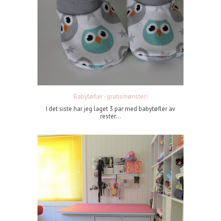
Babytøfler - gratismønster!
I det siste har jeg laget 3 par med babytøfler av
rester...