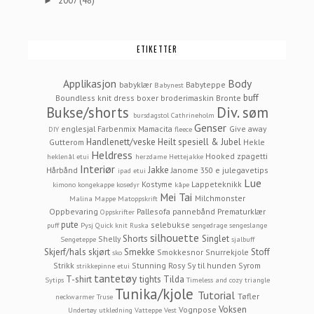
2007
(48)
►
ETIKETTER
Applikasjon
Body
babyklær
Babyteppe
Babynest
buff
Boundless knit dress
boxer
broderimaskin
Bronte
Bukse/shorts
Div. søm
bursdagstol
Cathrineholm
Genser
englesjal
Farbenmix Mamacita
Give away
DIY
fleece
Handlenett/veske
Heilt spesiell & Jubel
Gutterom
Hekle
Heldress
Hooked zpagetti
heklenål etui
herzdame
Hettejakke
Interiør
Jakke
Hårbånd
Janome 350 e
julegavetips
ipad etui
Lue
Kostyme
Lappeteknikk
kimono
kongekappe
kosedyr
kåpe
Mei Tai
Milchmonster
Malina
Mappe
Matoppskrift
Oppbevaring
Pallesofa
pannebånd
Prematurklær
Oppskrifter
pute
selebukse
puff
Pysj
Quick knit
Ruska
sengedrage
sengeslange
silhouette
Shorts
Singlet
Shelly
Sengeteppe
sjalbuff
Skjerf/hals
skjørt
Smekke
Stoff
Smokkesnor
Snurrekjole
sko
Strikk
Stunning Rosy
Sy til hunden
Syrom
strikkepinne etui
tantetøy
T-shirt
tights
Tilda
Sytips
Timeless and cozy
triangle
Tunika/kjole
Tutorial
Tøfler
neckwarmer
Truse
Voksen
Vognpose
Undertøy
utkledning
Vatteppe
Vest