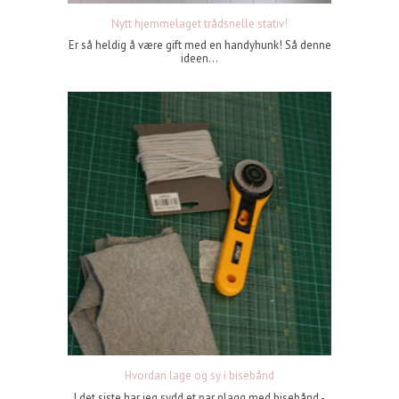
Nytt hjemmelaget trådsnelle stativ!
Er så heldig å være gift med en handyhunk! Så denne
ideen...
Hvordan lage og sy i bisebånd
I det siste har jeg sydd et par plagg med bisebånd -