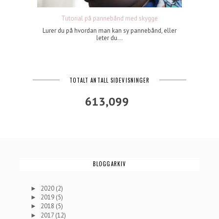
Tutorial på pannebånd med skygge
Lurer du på hvordan man kan sy pannebånd, eller
leter du...
TOTALT ANTALL SIDEVISNINGER
613,099
BLOGGARKIV
2020
(2)
►
2019
(5)
►
2018
(5)
►
2017
(12)
►