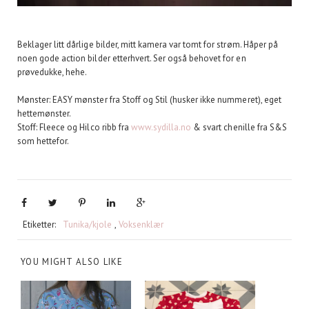
Beklager litt dårlige bilder, mitt kamera var tomt for strøm. Håper på
noen gode action bilder etterhvert. Ser også behovet for en
prøvedukke, hehe.
Mønster: EASY mønster fra Stoff og Stil (husker ikke nummeret), eget
hettemønster.
Stoff: Fleece og Hilco ribb fra
www.sydilla.no
& svart chenille fra S&S
som hettefor.
Etiketter:
Tunika/kjole
,
Voksenklær
YOU MIGHT ALSO LIKE