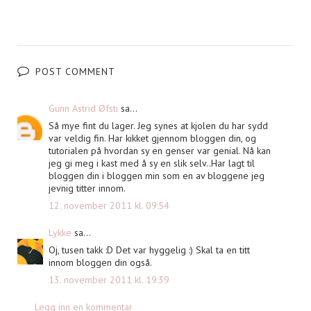
POST COMMENT
Gunn Astrid Øfsti
sa...
Så mye fint du lager. Jeg synes at kjolen du har sydd
var veldig fin. Har kikket gjennom bloggen din, og
tutorialen på hvordan sy en genser var genial. Nå kan
jeg gi meg i kast med å sy en slik selv..Har lagt til
bloggen din i bloggen min som en av bloggene jeg
jevnig titter innom.
12. november 2011 kl. 09:54
Lykke
sa...
Oj, tusen takk :D Det var hyggelig :) Skal ta en titt
innom bloggen din også.
13. november 2011 kl. 19:39
Legg inn en kommentar