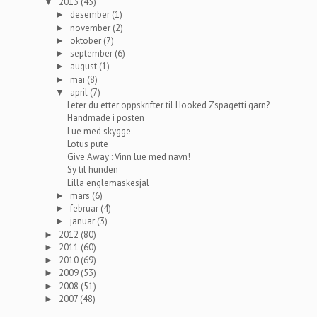
2013
(45)
▼
desember
(1)
►
november
(2)
►
oktober
(7)
►
september
(6)
►
august
(1)
►
mai
(8)
►
april
(7)
▼
Leter du etter oppskrifter til Hooked Zspagetti garn?
Handmade i posten
Lue med skygge
Lotus pute
Give Away : Vinn lue med navn!
Sy til hunden
Lilla englemaskesjal
mars
(6)
►
februar
(4)
►
januar
(3)
►
2012
(80)
►
2011
(60)
►
2010
(69)
►
2009
(53)
►
2008
(51)
►
2007
(48)
►