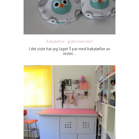
Babytøfler - gratismønster!
I det siste har jeg laget 3 par med babytøfler av
rester...