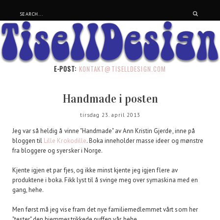
E-POST:
KONTAKT@TISELLDESIGN.COM
Handmade i posten
tirsdag 23. april 2013
Jeg var så heldig å vinne "Handmade" av Ann Kristin Gjerde, inne på
bloggen til
Lille Krokodille
. Boka inneholder masse ideer og mønstre
fra bloggere og syersker i Norge.
Kjente igjen et par fjes, og ikke minst kjente jeg igjen flere av
produktene i boka. Fikk lyst til å svinge meg over symaskina med en
gang, hehe.
Men først må jeg vise fram det nye familiemedlemmet vårt som her
"tester" den hjemmestrikkede puffen vår, hehe.