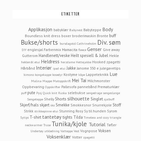
ETIKETTER
Applikasjon
Body
babyklær
Babyteppe
Babynest
buff
Boundless knit dress
boxer
broderimaskin
Bronte
Bukse/shorts
Div. søm
bursdagstol
Cathrineholm
Genser
englesjal
Farbenmix Mamacita
Give away
DIY
fleece
Handlenett/veske
Heilt spesiell & Jubel
Gutterom
Hekle
Heldress
Hooked zpagetti
heklenål etui
herzdame
Hettejakke
Interiør
Jakke
Hårbånd
Janome 350 e
julegavetips
ipad etui
Lue
Kostyme
Lappeteknikk
kimono
kongekappe
kosedyr
kåpe
Mei Tai
Milchmonster
Malina
Mappe
Matoppskrift
Oppbevaring
Pallesofa
pannebånd
Prematurklær
Oppskrifter
pute
selebukse
puff
Pysj
Quick knit
Ruska
sengedrage
sengeslange
silhouette
Shorts
Singlet
Shelly
Sengeteppe
sjalbuff
Skjerf/hals
skjørt
Smekke
Stoff
Smokkesnor
Snurrekjole
sko
Strikk
Stunning Rosy
Sy til hunden
Syrom
strikkepinne etui
tantetøy
T-shirt
tights
Tilda
Sytips
Timeless and cozy
triangle
Tunika/kjole
Tutorial
Tøfler
neckwarmer
Truse
Voksen
Vognpose
Undertøy
utkledning
Vatteppe
Vest
Voksenklær
Votter
zpagetti