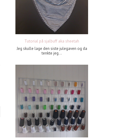
Tutorial på sjalbuff aka sheetah
Jeg skulle lage den siste julegaven og da
tenkte jeg...