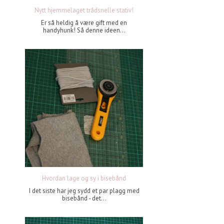
Nytt hjemmelaget trådsnelle stativ!
Er så heldig å være gift med en
handyhunk! Så denne ideen...
Hvordan lage og sy i bisebånd
I det siste har jeg sydd et par plagg med
bisebånd - det...