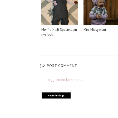
Mer fra Heilt Spesiell sin
Mini Missy m.m.
nye bok ...
POST COMMENT
Legg inn en kommentar
Nyere innlegg