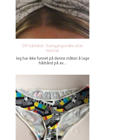
DIY hårbånd - framgangsmåte eller
tutorial
Jeg har ikke funnet på denne måten å lage
hårbånd på av...