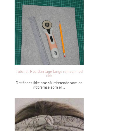
Tutorial: Hvordan lage lange remser med
ribb
Det finnes ikke noe så irriterende som en
ribbremse som er...