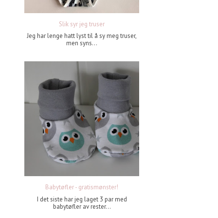
Slik syr jeg truser
Jeg har lenge hatt lyst til å sy meg truser,
men syns...
Babytøfler - gratismønster!
I det siste har jeg laget 3 par med
babytøfler av rester...