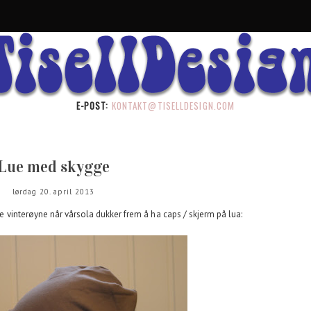
E-POST:
KONTAKT@TISELLDESIGN.COM
Lue med skygge
lørdag 20. april 2013
tte vinterøyne når vårsola dukker frem å ha caps / skjerm på lua: