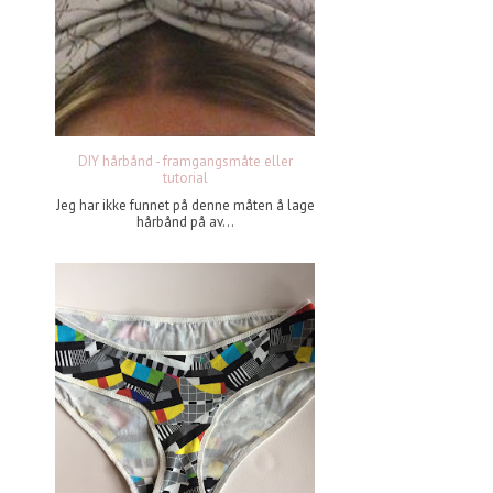
DIY hårbånd - framgangsmåte eller
tutorial
Jeg har ikke funnet på denne måten å lage
hårbånd på av...