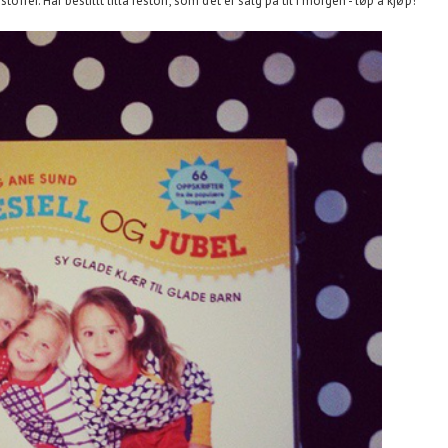
toffer. Har bestillt lilla festoff, som det er salg på til i morgen - løp å kjøp!