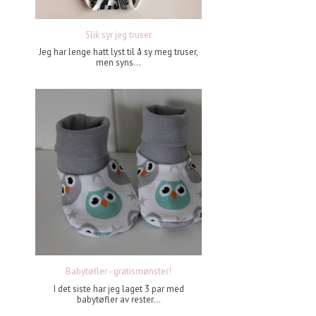
Slik syr jeg truser
Jeg har lenge hatt lyst til å sy meg truser,
men syns...
Babytøfler - gratismønster!
I det siste har jeg laget 3 par med
babytøfler av rester...