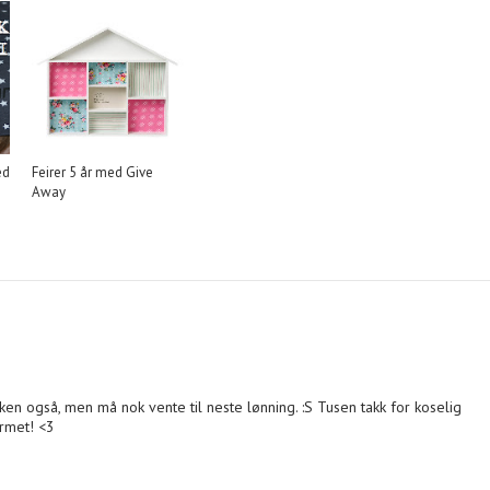
ed
Feirer 5 år med Give
Away
ken også, men må nok vente til neste lønning. :S Tusen takk for koselig
armet! <3