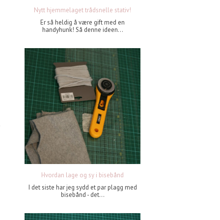
Nytt hjemmelaget trådsnelle stativ!
Er så heldig å være gift med en
handyhunk! Så denne ideen...
Hvordan lage og sy i bisebånd
I det siste har jeg sydd et par plagg med
bisebånd - det...