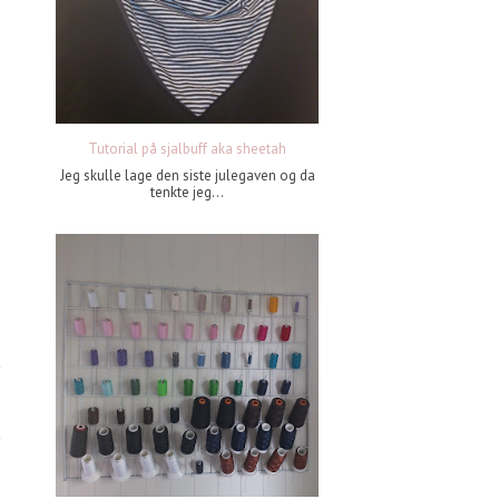
Tutorial på sjalbuff aka sheetah
Jeg skulle lage den siste julegaven og da
tenkte jeg...