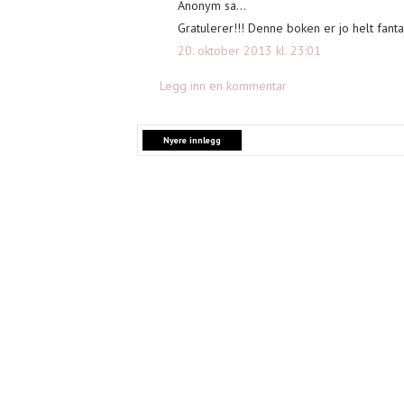
Anonym sa...
Gratulerer!!! Denne boken er jo helt fantas
20. oktober 2013 kl. 23:01
Legg inn en kommentar
Nyere innlegg