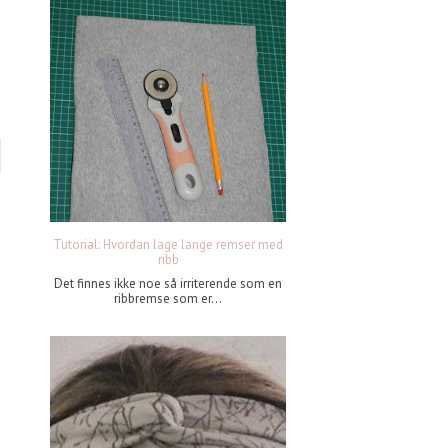
Tutorial: Hvordan lage lange remser med
ribb
Det finnes ikke noe så irriterende som en
ribbremse som er...