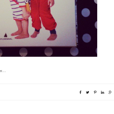
r....