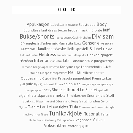
ETIKETTER
Applikasjon
Body
babyklær
Babyteppe
Babynest
buff
Boundless knit dress
boxer
broderimaskin
Bronte
Bukse/shorts
Div. søm
bursdagstol
Cathrineholm
Genser
englesjal
Farbenmix Mamacita
Give away
DIY
fleece
Handlenett/veske
Heilt spesiell & Jubel
Gutterom
Hekle
Heldress
Hooked zpagetti
heklenål etui
herzdame
Hettejakke
Interiør
Jakke
Hårbånd
Janome 350 e
julegavetips
ipad etui
Lue
Kostyme
Lappeteknikk
kimono
kongekappe
kosedyr
kåpe
Mei Tai
Milchmonster
Malina
Mappe
Matoppskrift
Oppbevaring
Pallesofa
pannebånd
Prematurklær
Oppskrifter
pute
selebukse
puff
Pysj
Quick knit
Ruska
sengedrage
sengeslange
silhouette
Shorts
Singlet
Shelly
Sengeteppe
sjalbuff
Skjerf/hals
skjørt
Smekke
Stoff
Smokkesnor
Snurrekjole
sko
Strikk
Stunning Rosy
Sy til hunden
Syrom
strikkepinne etui
tantetøy
T-shirt
tights
Tilda
Sytips
Timeless and cozy
triangle
Tunika/kjole
Tutorial
Tøfler
neckwarmer
Truse
Voksen
Vognpose
Undertøy
utkledning
Vatteppe
Vest
Voksenklær
Votter
zpagetti