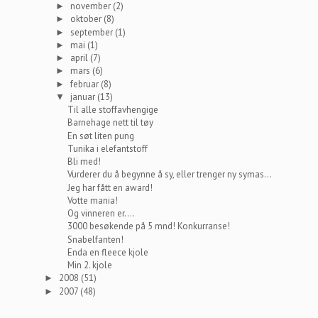
november
(2)
►
oktober
(8)
►
september
(1)
►
mai
(1)
►
april
(7)
►
mars
(6)
►
februar
(8)
►
januar
(13)
▼
Til alle stoffavhengige
Barnehage nett til tøy
En søt liten pung
Tunika i elefantstoff
Bli med!
Vurderer du å begynne å sy, eller trenger ny symas...
Jeg har fått en award!
Votte mania!
Og vinneren er....
3000 besøkende på 5 mnd! Konkurranse!
Snabelfanten!
Enda en fleece kjole
Min 2. kjole
2008
(51)
►
2007
(48)
►