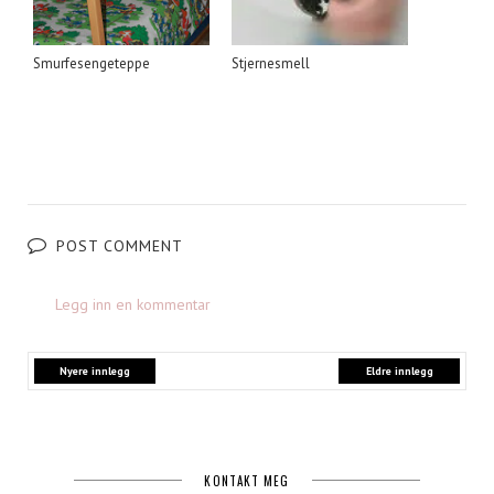
Smurfesengeteppe
Stjernesmell
POST COMMENT
Legg inn en kommentar
Nyere innlegg
Eldre innlegg
KONTAKT MEG