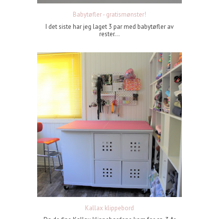
Babytøfler - gratismønster!
I det siste har jeg laget 3 par med babytøfler av
rester...
Kallax klippebord