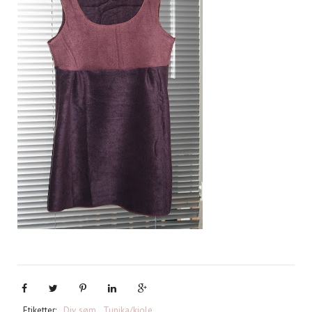
Etiketter:
Div. søm
,
Tunika/kjole