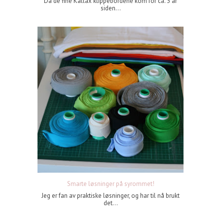
Da de fine Kallax klippebordene kom for ca. 3 år
siden...
Smarte løsninger på syrommet!
Jeg er fan av praktiske løsninger, og har til nå brukt
det...