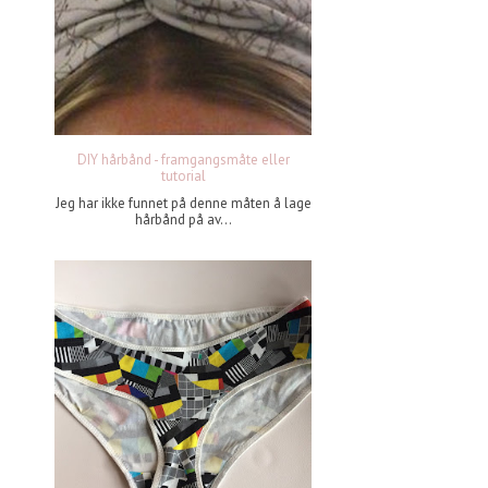
DIY hårbånd - framgangsmåte eller
tutorial
Jeg har ikke funnet på denne måten å lage
hårbånd på av...