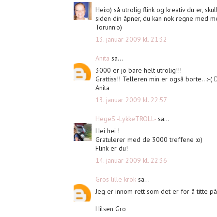
Hei:o) så utrolig flink og kreativ du er, s
siden din åpner, du kan nok regne med me
Torunn:o)
13. januar 2009 kl. 21:32
Anita
sa...
3000 er jo bare helt utrolig!!!
Grattiss!! Telleren min er også borte...:-
Anita
13. januar 2009 kl. 22:57
HegeS -LykkeTROLL-
sa...
Hei hei !
Gratulerer med de 3000 treffene :o)
Flink er du!
14. januar 2009 kl. 22:36
Gros lille krok
sa...
Jeg er innom rett som det er for å titte p
Hilsen Gro