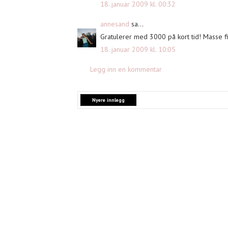
18. januar 2009 kl. 00:32
annesand
sa...
Gratulerer med 3000 på kort tid! Masse fi
18. januar 2009 kl. 10:05
Legg inn en kommentar
Nyere innlegg