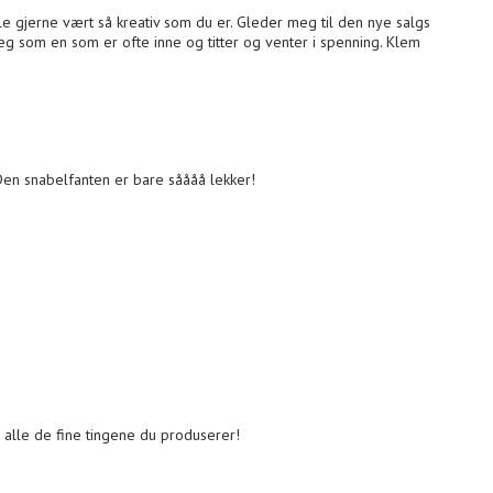
kulle gjerne vært så kreativ som du er. Gleder meg til den nye salgs
g som en som er ofte inne og titter og venter i spenning. Klem
( Den snabelfanten er bare såååå lekker!
å alle de fine tingene du produserer!