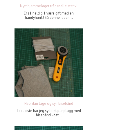
Nytt hjemmelaget trådsnelle stativ!
Er så heldig å være gift med en
handyhunk! Så denne ideen...
Hvordan lage og sy i bisebånd
I det siste har jeg sydd et par plagg med
bisebånd - det...