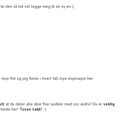
te den så må vel legge meg til en ny en:-(
 mye fint og jeg finner i hvert fall mye inspirasjon her.
ult
at du deler alle dine fine syidéer med oss andre! Du er
veldig
g hente her!
Tusen takk!
;-)