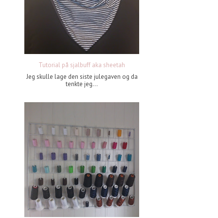
Tutorial på sjalbuff aka sheetah
Jeg skulle lage den siste julegaven og da
tenkte jeg...