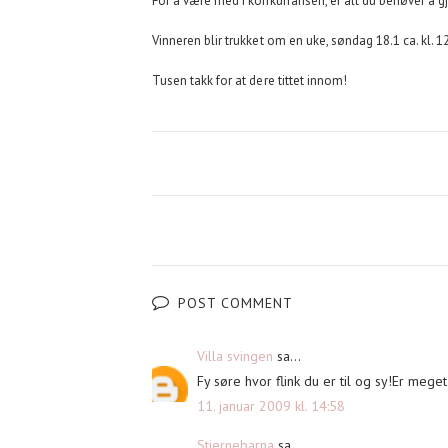
For å være med i konkurransen, er alt du behøver å gj
Vinneren blir trukket om en uke, søndag 18.1 ca. kl. 1
Tusen takk for at dere tittet innom!
POST COMMENT
Villa svingen
sa...
Fy søre hvor flink du er til og sy!Er mege
11. januar 2009 kl. 14:58
Stjernebarna
sa...