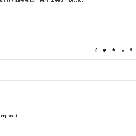
øre er å skrive en kommentar til dette innlegget :)
2
t imponert;)