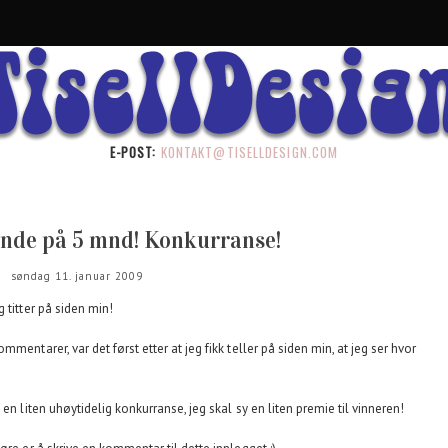
E-POST:
KONTAKT@TISELLDESIGN.COM
nde på 5 mnd! Konkurranse!
søndag 11. januar 2009
 titter på siden min!
mentarer, var det først etter at jeg fikk teller på siden min, at jeg ser hvor
en liten uhøytidelig konkurranse, jeg skal sy en liten premie til vinneren!