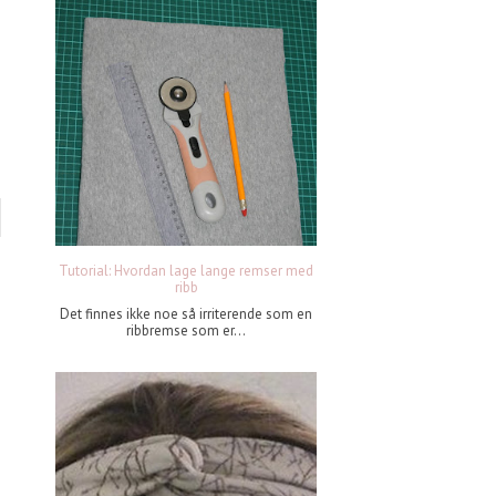
Tutorial: Hvordan lage lange remser med
ribb
Det finnes ikke noe så irriterende som en
ribbremse som er...