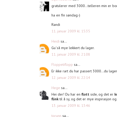
gratulerer med 3000...telleren min er bor
ha en fin søndag:-)
Randi
11. januar 2009 kl. 15:35
Heidi
sa...
Gu`så mye lekkert du lager.
11. januar 2009 kl. 21:08
Floppetiflopp
sa...
Er ikke rart du har passert 3000...du lager
12. januar 2009 kl. 22:14
Hege
sa...
Hei der! Du har en
flott
side, og det er
k
flink
til å sy, og det er mye inspirasjon o
13. januar 2009 kl. 13:46
torunn
sa...