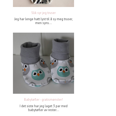
Slik syr jeg truser
Jeg har lenge hatt lyst til å sy meg truser,
men syns...
Babytøfler - gratismønster!
I det siste har jeg laget 3 par med
babytøfler av rester...