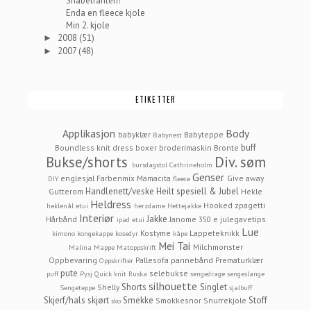
Snabelfanten!
Enda en fleece kjole
Min 2. kjole
2008
(51)
►
2007
(48)
►
ETIKETTER
Applikasjon
Body
babyklær
Babyteppe
Babynest
buff
Boundless knit dress
boxer
broderimaskin
Bronte
Bukse/shorts
Div. søm
bursdagstol
Cathrineholm
Genser
englesjal
Farbenmix Mamacita
Give away
DIY
fleece
Handlenett/veske
Heilt spesiell & Jubel
Gutterom
Hekle
Heldress
Hooked zpagetti
heklenål etui
herzdame
Hettejakke
Interiør
Jakke
Hårbånd
Janome 350 e
julegavetips
ipad etui
Lue
Kostyme
Lappeteknikk
kimono
kongekappe
kosedyr
kåpe
Mei Tai
Milchmonster
Malina
Mappe
Matoppskrift
Oppbevaring
Pallesofa
pannebånd
Prematurklær
Oppskrifter
pute
selebukse
puff
Pysj
Quick knit
Ruska
sengedrage
sengeslange
silhouette
Shorts
Singlet
Shelly
Sengeteppe
sjalbuff
Skjerf/hals
skjørt
Smekke
Stoff
Smokkesnor
Snurrekjole
sko