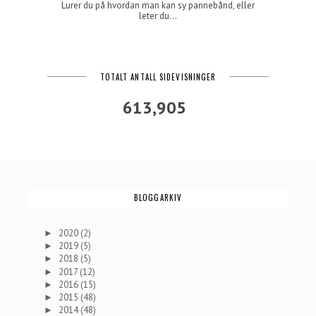
Lurer du på hvordan man kan sy pannebånd, eller
leter du...
TOTALT ANTALL SIDEVISNINGER
613,905
BLOGGARKIV
2020
(2)
►
2019
(5)
►
2018
(5)
►
2017
(12)
►
2016
(15)
►
2015
(48)
►
2014
(48)
►