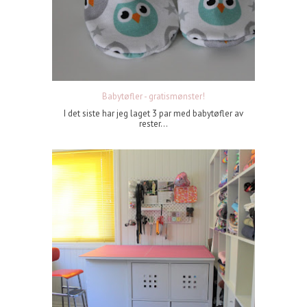
Babytøfler - gratismønster!
I det siste har jeg laget 3 par med babytøfler av
rester...