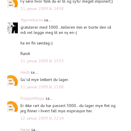
Fy søre hvor flink du er til og sy!Er meget imponert;)
11. januar 2009 kl. 14:58
Stjernebarna
sa...
gratulerer med 3000...telleren min er borte den så
må vel legge meg til en ny en:-(
ha en fin søndag:-)
Randi
11. januar 2009 kl. 15:35
Heidi
sa...
Gu`så mye lekkert du lager.
11. januar 2009 kl. 21:08
Floppetiflopp
sa...
Er ikke rart du har passert 3000...du lager mye fint og
jeg finner i hvert fall mye inspirasjon her.
12. januar 2009 kl. 22:14
Hege
sa...