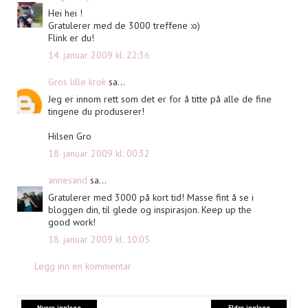
Hei hei !
Gratulerer med de 3000 treffene :o)
Flink er du!
14. januar 2009 kl. 22:36
Gros lille krok
sa...
Jeg er innom rett som det er for å titte på alle de fine
tingene du produserer!
Hilsen Gro
18. januar 2009 kl. 00:32
annesand
sa...
Gratulerer med 3000 på kort tid! Masse fint å se i
bloggen din, til glede og inspirasjon. Keep up the
good work!
18. januar 2009 kl. 10:05
Legg inn en kommentar
Nyere innlegg
Eldre innlegg