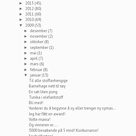
2013
(45)
►
2012
(80)
►
2011
(60)
►
2010
(69)
►
2009
(53)
▼
desember
(7)
►
november
(2)
►
oktober
(8)
►
september
(1)
►
mai
(1)
►
april
(7)
►
mars
(6)
►
februar
(8)
►
januar
(13)
▼
Til alle stoffavhengige
Barnehage nett til tøy
En søt liten pung
Tunika i elefantstoff
Bli med!
Vurderer du å begynne å sy, eller trenger ny symas...
Jeg har fått en award!
Votte mania!
Og vinneren er....
3000 besøkende på 5 mnd! Konkurranse!