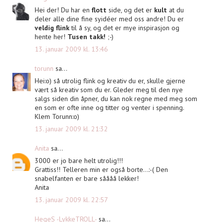
Hei der! Du har en
flott
side, og det er
kult
at du
deler alle dine fine syidéer med oss andre! Du er
veldig flink
til å sy, og det er mye inspirasjon og
hente her!
Tusen takk!
;-)
13. januar 2009 kl. 13:46
torunn
sa...
Hei:o) så utrolig flink og kreativ du er, skulle gjerne
vært så kreativ som du er. Gleder meg til den nye
salgs siden din åpner, du kan nok regne med meg som
en som er ofte inne og titter og venter i spenning.
Klem Torunn:o)
13. januar 2009 kl. 21:32
Anita
sa...
3000 er jo bare helt utrolig!!!
Grattiss!! Telleren min er også borte...:-( Den
snabelfanten er bare såååå lekker!
Anita
13. januar 2009 kl. 22:57
HegeS -LykkeTROLL-
sa...