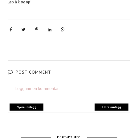
Løp å kjøøøp!!
POST COMMENT
Legg inn en kommentar
Nyere innlegg
Eldre innlegg
KONTAKT MEG