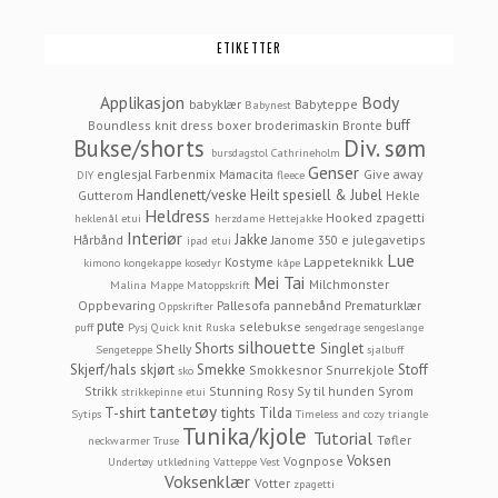
ETIKETTER
Applikasjon
Body
babyklær
Babyteppe
Babynest
buff
Boundless knit dress
boxer
broderimaskin
Bronte
Bukse/shorts
Div. søm
bursdagstol
Cathrineholm
Genser
englesjal
Farbenmix Mamacita
Give away
DIY
fleece
Handlenett/veske
Heilt spesiell & Jubel
Gutterom
Hekle
Heldress
Hooked zpagetti
heklenål etui
herzdame
Hettejakke
Interiør
Jakke
Hårbånd
Janome 350 e
julegavetips
ipad etui
Lue
Kostyme
Lappeteknikk
kimono
kongekappe
kosedyr
kåpe
Mei Tai
Milchmonster
Malina
Mappe
Matoppskrift
Oppbevaring
Pallesofa
pannebånd
Prematurklær
Oppskrifter
pute
selebukse
puff
Pysj
Quick knit
Ruska
sengedrage
sengeslange
silhouette
Shorts
Singlet
Shelly
Sengeteppe
sjalbuff
Skjerf/hals
skjørt
Smekke
Stoff
Smokkesnor
Snurrekjole
sko
Strikk
Stunning Rosy
Sy til hunden
Syrom
strikkepinne etui
tantetøy
T-shirt
tights
Tilda
Sytips
Timeless and cozy
triangle
Tunika/kjole
Tutorial
Tøfler
neckwarmer
Truse
Voksen
Vognpose
Undertøy
utkledning
Vatteppe
Vest
Voksenklær
Votter
zpagetti