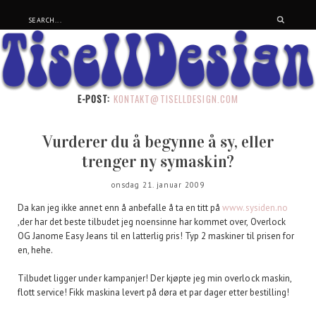
E-POST:
KONTAKT@TISELLDESIGN.COM
Vurderer du å begynne å sy, eller
trenger ny symaskin?
onsdag 21. januar 2009
Da kan jeg ikke annet enn å anbefalle å ta en titt på
www.sysiden.no
,der har det beste tilbudet jeg noensinne har kommet over, Overlock
OG Janome Easy Jeans til en latterlig pris! Typ 2 maskiner til prisen for
en, hehe.
Tilbudet ligger under kampanjer! Der kjøpte jeg min overlock maskin,
flott service! Fikk maskina levert på døra et par dager etter bestilling!