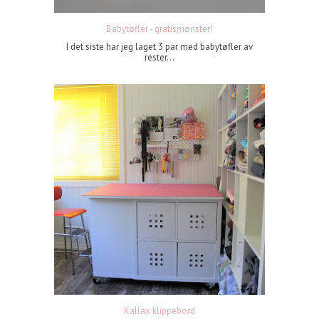
Babytøfler - gratismønster!
I det siste har jeg laget 3 par med babytøfler av
rester...
Kallax klippebord