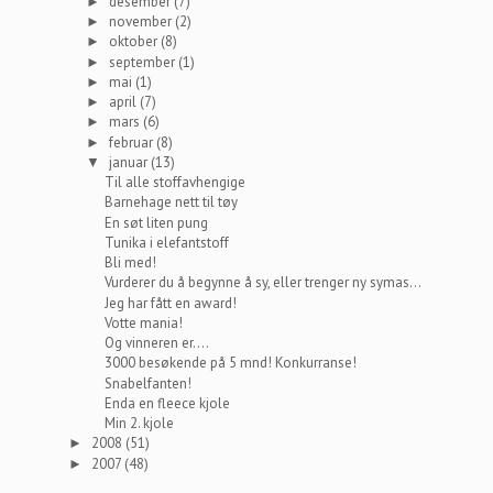
desember
(7)
►
november
(2)
►
oktober
(8)
►
september
(1)
►
mai
(1)
►
april
(7)
►
mars
(6)
►
februar
(8)
►
januar
(13)
▼
Til alle stoffavhengige
Barnehage nett til tøy
En søt liten pung
Tunika i elefantstoff
Bli med!
Vurderer du å begynne å sy, eller trenger ny symas...
Jeg har fått en award!
Votte mania!
Og vinneren er....
3000 besøkende på 5 mnd! Konkurranse!
Snabelfanten!
Enda en fleece kjole
Min 2. kjole
2008
(51)
►
2007
(48)
►