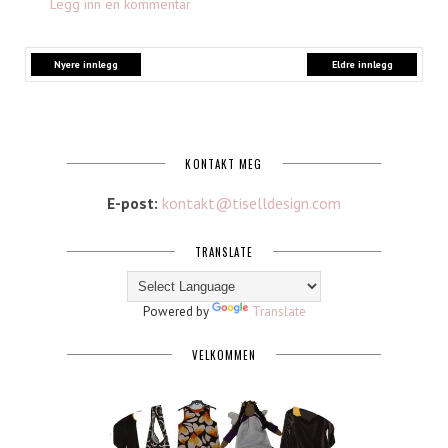
Legg inn en kommentar
Nyere innlegg
Eldre innlegg
KONTAKT MEG
E-post:
kontakt@tiselldesign.com
TRANSLATE
Powered by
Translate
VELKOMMEN