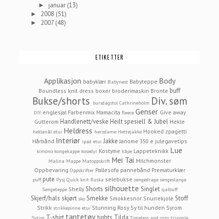
januar
(13)
►
2008
(51)
►
2007
(48)
►
ETIKETTER
Applikasjon
Body
babyklær
Babyteppe
Babynest
buff
Boundless knit dress
boxer
broderimaskin
Bronte
Bukse/shorts
Div. søm
bursdagstol
Cathrineholm
Genser
englesjal
Farbenmix Mamacita
Give away
DIY
fleece
Handlenett/veske
Heilt spesiell & Jubel
Gutterom
Hekle
Heldress
Hooked zpagetti
heklenål etui
herzdame
Hettejakke
Interiør
Jakke
Hårbånd
Janome 350 e
julegavetips
ipad etui
Lue
Kostyme
Lappeteknikk
kimono
kongekappe
kosedyr
kåpe
Mei Tai
Milchmonster
Malina
Mappe
Matoppskrift
Oppbevaring
Pallesofa
pannebånd
Prematurklær
Oppskrifter
pute
selebukse
puff
Pysj
Quick knit
Ruska
sengedrage
sengeslange
silhouette
Shorts
Singlet
Shelly
Sengeteppe
sjalbuff
Skjerf/hals
skjørt
Smekke
Stoff
Smokkesnor
Snurrekjole
sko
Strikk
Stunning Rosy
Sy til hunden
Syrom
strikkepinne etui
tantetøy
T-shirt
tights
Tilda
Sytips
Timeless and cozy
triangle