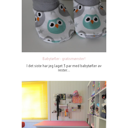
Babytøfler - gratismønster!
I det siste har jeg laget 3 par med babytøfler av
rester...