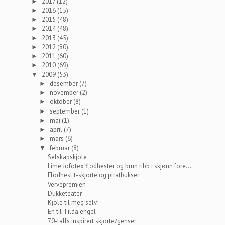
2017
(12)
►
2016
(15)
►
2015
(48)
►
2014
(48)
►
2013
(45)
►
2012
(80)
►
2011
(60)
►
2010
(69)
►
2009
(53)
▼
desember
(7)
►
november
(2)
►
oktober
(8)
►
september
(1)
►
mai
(1)
►
april
(7)
►
mars
(6)
►
februar
(8)
▼
Selskapskjole
Lime Jofotex flodhester og brun ribb i skjønn fore...
Flodhest t-skjorte og piratbukser
Vervepremien
Dukketeater
Kjole til meg selv!
En til Tilda engel
70-talls inspirert skjorte/genser