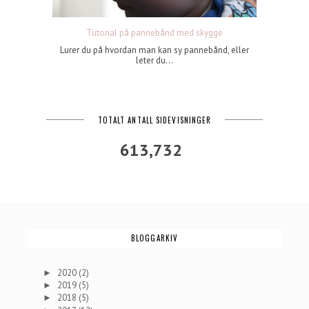
Tutorial på pannebånd med skygge
Lurer du på hvordan man kan sy pannebånd, eller
leter du...
TOTALT ANTALL SIDEVISNINGER
613,732
BLOGGARKIV
2020
(2)
►
2019
(5)
►
2018
(5)
►