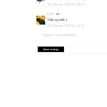
18. februar 2009 kl. 18:24
Lykke
sa...
Takk og takk :)
19. februar 2009 kl. 12:32
Legg inn en kommentar
Nyere innlegg