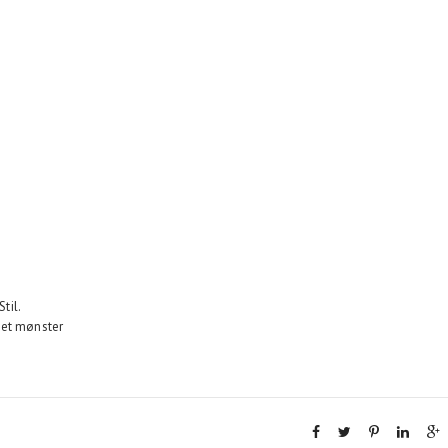
til.
get mønster