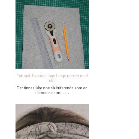
Tutorial: Hvordan lage lange remser med
ribb
Det finnes ikke noe så irriterende som en
ribbremse som er...