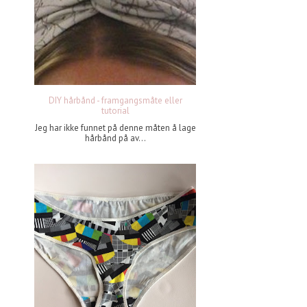
DIY hårbånd - framgangsmåte eller
tutorial
Jeg har ikke funnet på denne måten å lage
hårbånd på av...