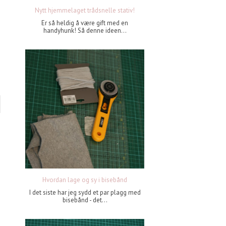
Nytt hjemmelaget trådsnelle stativ!
Er så heldig å være gift med en
handyhunk! Så denne ideen...
Hvordan lage og sy i bisebånd
I det siste har jeg sydd et par plagg med
bisebånd - det...