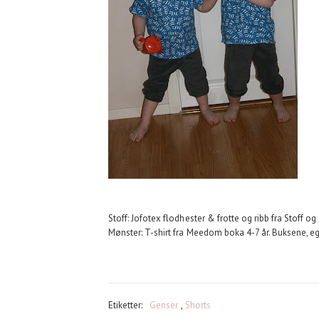
Stoff: Jofotex flodhester & frotte og ribb fra Stoff og S
Mønster: T-shirt fra Meedom boka 4-7 år. Buksene, e
Etiketter:
Genser
,
Shorts