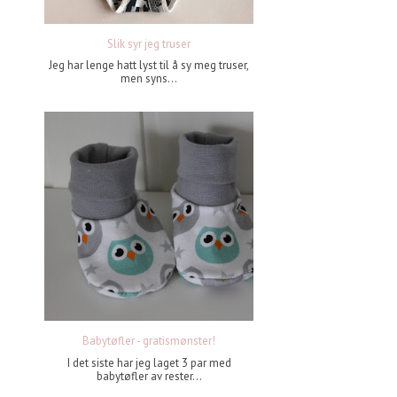
Slik syr jeg truser
Jeg har lenge hatt lyst til å sy meg truser,
men syns...
Babytøfler - gratismønster!
I det siste har jeg laget 3 par med
babytøfler av rester...