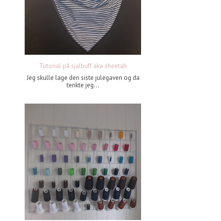
Tutorial på sjalbuff aka sheetah
Jeg skulle lage den siste julegaven og da
tenkte jeg...