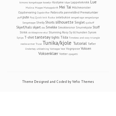
Lue
Kostyme
Lappeteknikk
kimono
kongekappe
kosedyr
kåpe
Mei Tai
Milchmonster
Malina
Mappe
Matoppskrift
Oppbevaring
Pallesofa
pannebånd
Prematurklær
Oppskrifter
pute
selebukse
puff
Pysj
Quick knit
Ruska
sengedrage
sengeslange
silhouette
Shorts
Singlet
Shelly
Sengeteppe
sjalbuff
Skjerf/hals
skjørt
Smekke
Stoff
Smokkesnor
Snurrekjole
sko
Strikk
Stunning Rosy
Sy til hunden
Syrom
strikkepinne etui
tantetøy
T-shirt
tights
Tilda
Sytips
Timeless and cozy
triangle
Tunika/kjole
Tutorial
Tøfler
neckwarmer
Truse
Voksen
Vognpose
Undertøy
utkledning
Vatteppe
Vest
Voksenklær
Votter
zpagetti
Theme Designed and Coded by
Vefio Themes