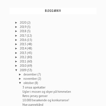
BLOGGARKIV
2020
(2)
►
2019
(5)
►
2018
(5)
►
2017
(12)
►
2016
(15)
►
2015
(48)
►
2014
(48)
►
2013
(45)
►
2012
(80)
►
2011
(60)
►
2010
(69)
►
2009
(53)
▼
desember
(7)
►
november
(2)
►
oktober
(8)
▼
3 smaa apekatter
Ugler i mosen og skyer på himmelen
Retro jersey genser
10.000 besøkende og konkurranse!
Nye pannebånd