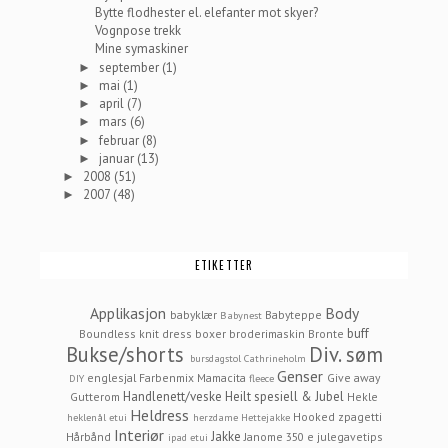
Bytte flodhester el. elefanter mot skyer?
Vognpose trekk
Mine symaskiner
september
(1)
►
mai
(1)
►
april
(7)
►
mars
(6)
►
februar
(8)
►
januar
(13)
►
2008
(51)
►
2007
(48)
►
ETIKETTER
Applikasjon
Body
babyklær
Babyteppe
Babynest
buff
Boundless knit dress
boxer
broderimaskin
Bronte
Bukse/shorts
Div. søm
bursdagstol
Cathrineholm
Genser
englesjal
Farbenmix Mamacita
Give away
DIY
fleece
Handlenett/veske
Heilt spesiell & Jubel
Gutterom
Hekle
Heldress
Hooked zpagetti
heklenål etui
herzdame
Hettejakke
Interiør
Jakke
Hårbånd
Janome 350 e
julegavetips
ipad etui