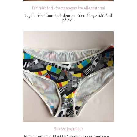
DIY hårbånd - framgangsmåte eller tutorial
Jeg har ikke funnet på denne måten å lage hårbånd
på av...
Slik syr jeg truser
Jeg har lenge hatt lyst til å sy meg truser, men syns...