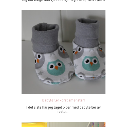
Babytøfler - gratismønster!
I det siste har jeg laget 3 par med babytøfler av
rester...