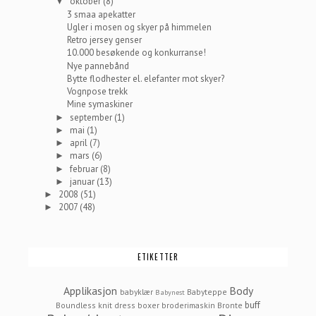
oktober
(8)
▼
3 smaa apekatter
Ugler i mosen og skyer på himmelen
Retro jersey genser
10.000 besøkende og konkurranse!
Nye pannebånd
Bytte flodhester el. elefanter mot skyer?
Vognpose trekk
Mine symaskiner
september
(1)
►
mai
(1)
►
april
(7)
►
mars
(6)
►
februar
(8)
►
januar
(13)
►
2008
(51)
►
2007
(48)
►
ETIKETTER
Applikasjon
Body
babyklær
Babyteppe
Babynest
buff
Boundless knit dress
boxer
broderimaskin
Bronte