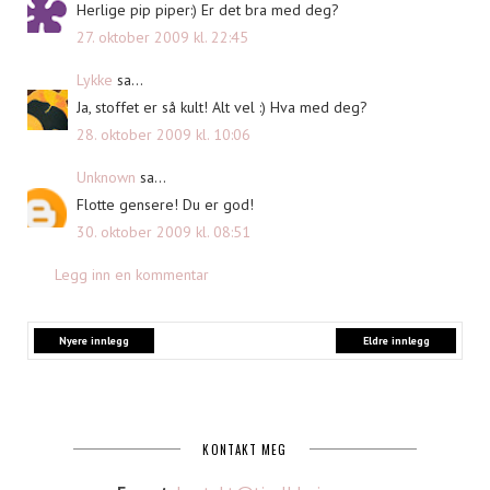
Herlige pip piper:) Er det bra med deg?
27. oktober 2009 kl. 22:45
Lykke
sa...
Ja, stoffet er så kult! Alt vel :) Hva med deg?
28. oktober 2009 kl. 10:06
Unknown
sa...
Flotte gensere! Du er god!
30. oktober 2009 kl. 08:51
Legg inn en kommentar
Nyere innlegg
Eldre innlegg
KONTAKT MEG