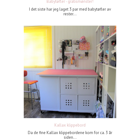
Babytøfler - gratismønster!
I det siste har jeg laget 3 par med babytøfler av
rester...
Kallax klippebord
Da de fine Kallax klippebordene kom for ca. 3 år
siden...