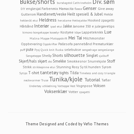
Bukse/shorts
Div. søm
bursdagstol
Cathrineholm
Genser
englesjal
Farbenmix Mamacita
Give away
DIY
fleece
Handlenett/veske
Heilt spesiell & Jubel
Gutterom
Hekle
Heldress
Hooked zpagetti
heklenål etui
herzdame
Hettejakke
Interiør
Jakke
Hårbånd
Janome 350 e
julegavetips
ipad etui
Lue
Kostyme
Lappeteknikk
kimono
kongekappe
kosedyr
kåpe
Mei Tai
Milchmonster
Malina
Mappe
Matoppskrift
Oppbevaring
Pallesofa
pannebånd
Prematurklær
Oppskrifter
pute
selebukse
puff
Pysj
Quick knit
Ruska
sengedrage
sengeslange
silhouette
Shorts
Singlet
Shelly
Sengeteppe
sjalbuff
Skjerf/hals
skjørt
Smekke
Stoff
Smokkesnor
Snurrekjole
sko
Strikk
Stunning Rosy
Sy til hunden
Syrom
strikkepinne etui
tantetøy
T-shirt
tights
Tilda
Sytips
Timeless and cozy
triangle
Tunika/kjole
Tutorial
Tøfler
neckwarmer
Truse
Voksen
Vognpose
Undertøy
utkledning
Vatteppe
Vest
Voksenklær
Votter
zpagetti
Theme Designed and Coded by
Vefio Themes