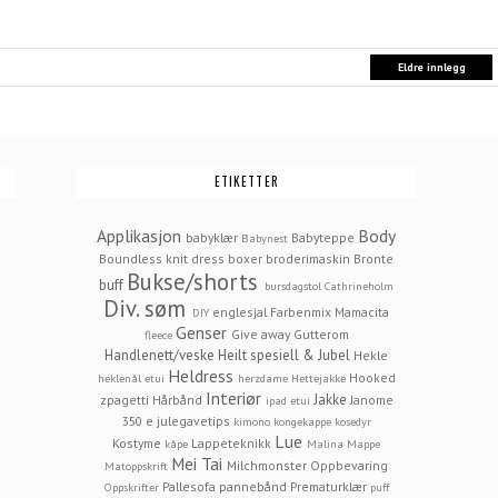
Eldre innlegg
ETIKETTER
Applikasjon
Body
babyklær
Babyteppe
Babynest
Boundless knit dress
boxer
broderimaskin
Bronte
Bukse/shorts
buff
bursdagstol
Cathrineholm
Div. søm
englesjal
Farbenmix Mamacita
DIY
Genser
Give away
Gutterom
fleece
Handlenett/veske
Heilt spesiell & Jubel
Hekle
Heldress
Hooked
heklenål etui
herzdame
Hettejakke
Interiør
Jakke
zpagetti
Hårbånd
Janome
ipad etui
350 e
julegavetips
kimono
kongekappe
kosedyr
Lue
Kostyme
Lappeteknikk
kåpe
Malina
Mappe
Mei Tai
Milchmonster
Oppbevaring
Matoppskrift
Pallesofa
pannebånd
Prematurklær
Oppskrifter
puff