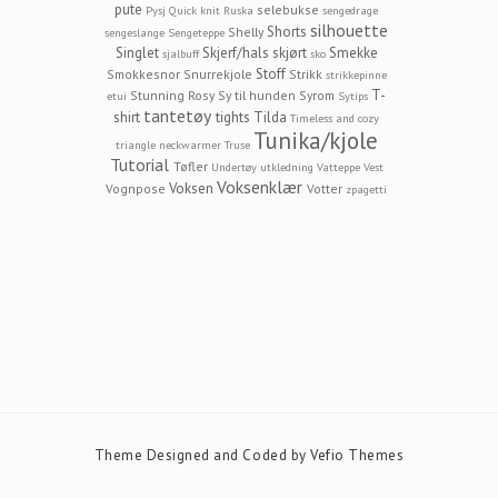
pute
selebukse
Pysj
Quick knit
Ruska
sengedrage
silhouette
Shorts
Shelly
sengeslange
Sengeteppe
Singlet
Skjerf/hals
skjørt
Smekke
sjalbuff
sko
Stoff
Smokkesnor
Snurrekjole
Strikk
strikkepinne
T-
Stunning Rosy
Sy til hunden
Syrom
etui
Sytips
tantetøy
shirt
tights
Tilda
Timeless and cozy
Tunika/kjole
triangle neckwarmer
Truse
Tutorial
Tøfler
Undertøy
utkledning
Vatteppe
Vest
Voksenklær
Voksen
Vognpose
Votter
zpagetti
Theme Designed and Coded by
Vefio Themes