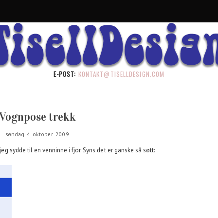
E-POST:
KONTAKT@TISELLDESIGN.COM
Vognpose trekk
søndag 4. oktober 2009
jeg sydde til en venninne i fjor. Syns det er ganske så søtt: