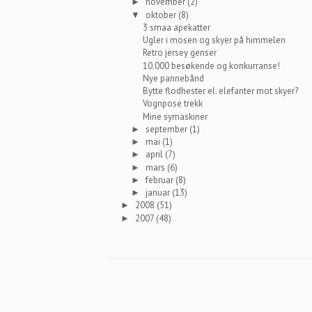
november
(2)
►
oktober
(8)
▼
3 smaa apekatter
Ugler i mosen og skyer på himmelen
Retro jersey genser
10.000 besøkende og konkurranse!
Nye pannebånd
Bytte flodhester el. elefanter mot skyer?
Vognpose trekk
Mine symaskiner
september
(1)
►
mai
(1)
►
april
(7)
►
mars
(6)
►
februar
(8)
►
januar
(13)
►
2008
(51)
►
2007
(48)
►