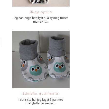
Slik syr jeg truser
Jeg har lenge hatt lyst til å sy meg truser,
men syns...
Babytøfler - gratismønster!
I det siste har jeg laget 3 par med
babytøfler av rester...