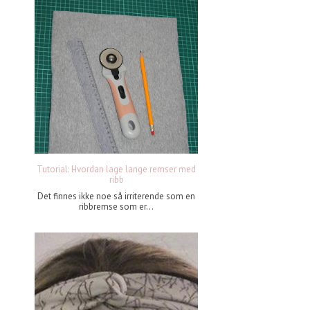
Tutorial: Hvordan lage lange remser med
ribb
Det finnes ikke noe så irriterende som en
ribbremse som er...