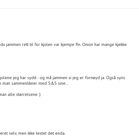
 du jammen rett til for kjolen var kjempe fin. Onion har mange kjekke
kjolene jeg har sydd - og må jammen si jeg er fornøyd ja. Også syns
l om man sammenlikner med S&S sine...
an alle størrelsene :)
eret selv, men ikke testet det enda.