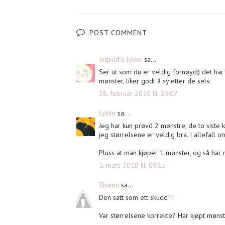
POST COMMENT
Ingvild´s lykke
sa...
Ser ut som du er veldig fornøyd:) det har
mønster, liker godt å sy etter de selv.
28. februar 2010 kl. 23:07
Lykke
sa...
Jeg har kun prøvd 2 mønstre, de to siste 
jeg størrelsene er veldig bra. I allefal
Pluss at man kjøper 1 mønster, og så har m
1. mars 2010 kl. 09:15
Shamu
sa...
Den satt som ett skudd!!!
Var størrelsene korrekte? Har kjøpt mønst