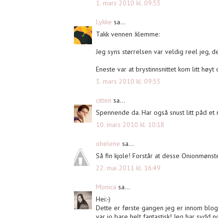
1. mars 2010 kl. 09:53
Lykke
sa...
Takk vennen :klemme:
Jeg syns størrelsen var veldig reel jeg, de
Eneste var at brystinnsnittet kom litt høy
3. mars 2010 kl. 09:53
citten
sa...
Spennende da. Har også snust litt påd et 
10. mars 2010 kl. 10:18
ohelene
sa...
Så fin kjole! Forstår at desse Onionmøns
22. mai 2011 kl. 16:49
Monica
sa...
Hei:-)
Dette er første gangen jeg er innom blogg
var jo bare helt fantastisk! Jeg har sydd 