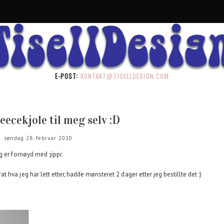
E-POST:
KONTAKT@TISELLDESIGN.COM
eecekjole til meg selv :D
søndag 28. februar 2010
 er fornøyd med :jippi:
at hva jeg har lett etter, hadde mønsteret 2 dager etter jeg bestillte det :)