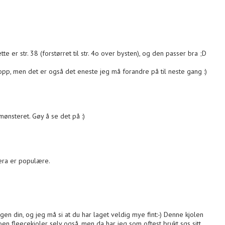
tte er str. 38 (forstørret til str. 4o over bysten), og den passer bra ;D
t opp, men det er også det eneste jeg må forandre på til neste gang :)
mønsteret. Gøy å se det på :)
tera er populære.
en din, og jeg må si at du har laget veldig mye fint:-) Denne kjolen
noen fleecekjoler selv også, men da har jeg som oftest brukt sgs sitt