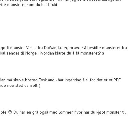
ette mønsteret som du har brukt!
g godt mønster Vestis fra DaWanda. jeg prøvde å bestille mønsteret fra
skal sendes til Norge. Hvordan klarte du å få mønsteret? :)
 Man må skrive bosted Tyskland - har ingenting å si for det er et PDF
nde noe sted uansett :)
kjole 😊 Du har en grå også med lommer, hvor har du kjøpt mønster til