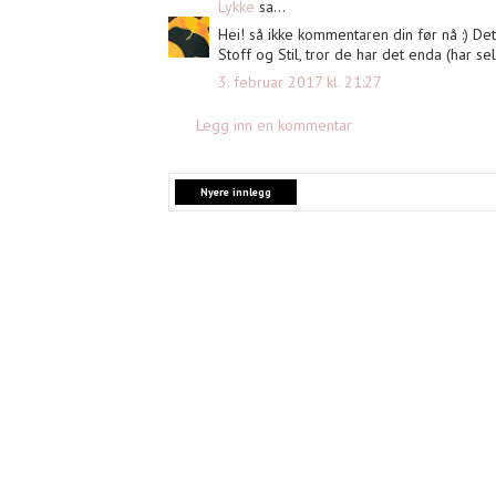
Lykke
sa...
Hei! så ikke kommentaren din før nå :) De
Stoff og Stil, tror de har det enda (har se
3. februar 2017 kl. 21:27
Legg inn en kommentar
Nyere innlegg