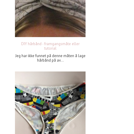
DIY hårbånd - framgangsmåte eller
tutorial
Jeg har ikke funnet på denne måten å lage
hårbånd på av...