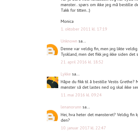
mønster.. spørs om ikke jeg må bestille d
Takk for titten..:)
Monica
1. oktober 2011 kl. 17:19
Unknown
sa...
Denne var veldig fin, men jeg likte veldi
Tyskland, men det fikk jeg ikke siden det 
21. april 2016 kl. 18:52
Lykke
sa...
Håpe du fikk til å bestille Vestis Grethe?
mønster så det lastes ned og skal ikke se
11. mai 2016 kl. 09:24
lenanorunn
sa...
Hei, hva heter det mønsteret? Veldig fin 
den?
10. januar 2017 kl. 22:47