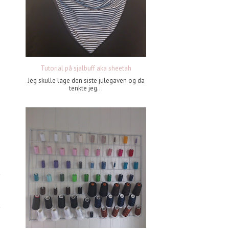
Tutorial på sjalbuff aka sheetah
Jeg skulle lage den siste julegaven og da
tenkte jeg...