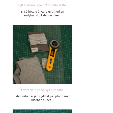
Nytt hjemmelaget trådsnelle stativ!
Er så heldig å være gift med en
handyhunk! Så denne ideen...
Hvordan lage og sy i bisebånd
I det siste har jeg sydd et par plagg med
bisebånd - det...