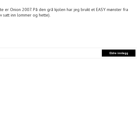
tte er Onion 2007. På den grå kjolen har jeg brukt et EASY mønster fra
lv satt inn lommer og hette).
Eldre innlegg